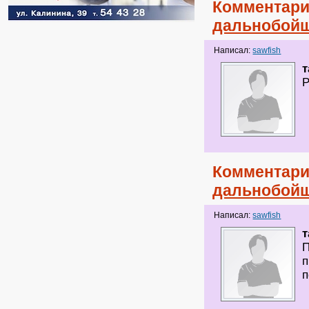
Комментари
дальнобойщ
Написал:
sawfish
т
Р
Комментари
дальнобойщ
Написал:
sawfish
т
П
п
п