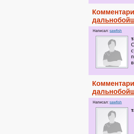
Комментари
дальнобойщ
Написал:
sawfish
т
С
с
п
в
Комментари
дальнобойщ
Написал:
sawfish
т