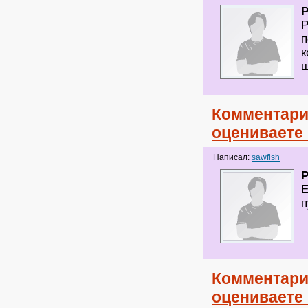
Р
п
к
ш
Комментари
оцениваете
Написал:
sawfish
Е
п
Комментари
оцениваете