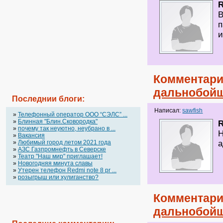
В
п
и
Комментари
дальнобойщ
Последнии блоги:
Написал:
sawfish
»
Телефонный оператор OOO “СЭЛС” ...
»
Блинная "Блин.Сковородка"
R
»
почему так неуютно, неубрано в ...
Н
»
Вакансия
»
Любимый город летом 2021 года
а
»
АЗС Газпромнефть в Северске
»
Театр "Наш мир" приглашает!
»
Новогодняя минута славы
»
Утерен телефон Redmi note 8 pr ...
»
розыгрыш или хулиганство?
Комментари
дальнобойщ