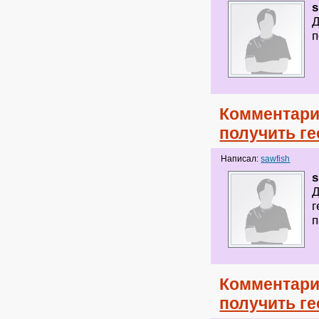
s
Д
п
Комментари
получить ге
Написал:
sawfish
s
Д
г
п
Комментари
получить ге