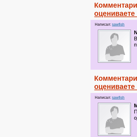
Комментари
оцениваете
Написал:
sawfish
N
В
п
Комментари
оцениваете
Написал:
sawfish
M
П
о