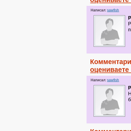
Написал:
sawfish
Р
п
Комментари
оцениваете
Написал:
sawfish
Н
б