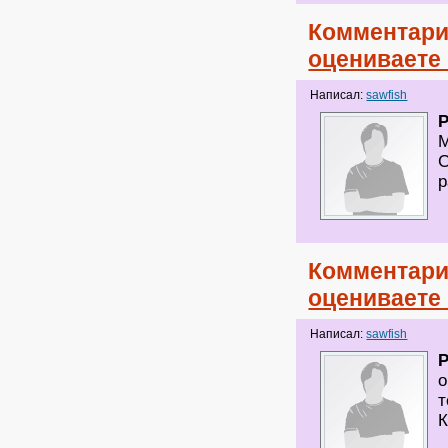
Комментари
оцениваете
Написал:
sawfish
М
С
р
Комментари
оцениваете
Написал:
sawfish
о
т
К