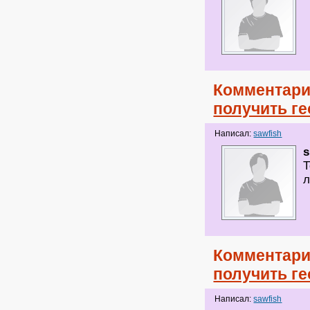
Комментари
получить ге
Написал:
sawfish
s
Т
л
Комментари
получить ге
Написал:
sawfish