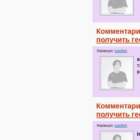
Комментари
получить ге
Написал:
sawfish
s
т
в
Комментари
получить ге
Написал:
sawfish
i