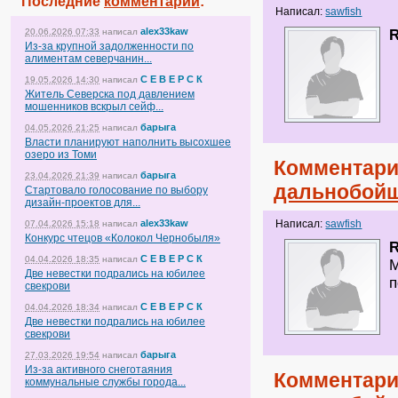
Последние
комментарии
:
Написал:
sawfish
alex33kaw
20.06.2026 07:33
написал
R
Из-за крупной задолженности по
алиментам северчанин...
С Е В Е Р С К
19.05.2026 14:30
написал
Житель Северска под давлением
мошенников вскрыл сейф...
барыга
04.05.2026 21:25
написал
Власти планируют наполнить высохшее
озеро из Томи
Комментари
барыга
23.04.2026 21:39
написал
дальнобойщ
Стартовало голосование по выбору
дизайн-проектов для...
alex33kaw
Написал:
sawfish
07.04.2026 15:18
написал
Конкурс чтецов «Колокол Чернобыля»
R
С Е В Е Р С К
04.04.2026 18:35
написал
М
Две невестки подрались на юбилее
п
свекрови
С Е В Е Р С К
04.04.2026 18:34
написал
Две невестки подрались на юбилее
свекрови
барыга
27.03.2026 19:54
написал
Из-за активного снеготаяния
Комментари
коммунальные службы города...