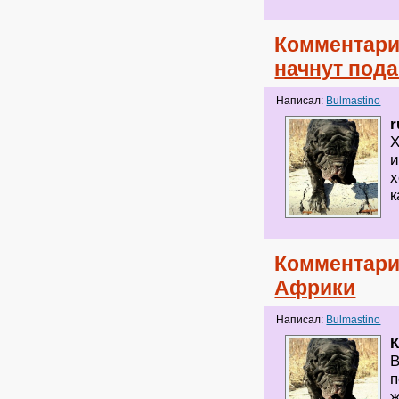
Комментари
начнут пода
Написал:
Bulmastino
r
Х
и
х
к
Комментари
Африки
Написал:
Bulmastino
В
п
ж