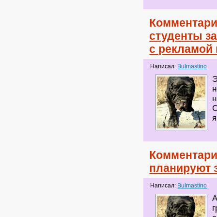
Комментари
студенты з
с рекламой
Написал:
Bulmastino
Э
н
н
С
я
Комментари
планируют 
Написал:
Bulmastino
А
г