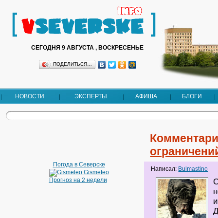
СЕГОДНЯ 9 АВГУСТА , ВОСКРЕСЕНЬЕ
ПОДЕЛИТЬСЯ…
НОВОСТИ
ЭКСПЕРТЫ
АФИША
БЛОГИ
Комментари
ограничений
Погода в Северске
Написал:
Bulmastino
Gismeteo
Прогноз на 2 недели
С
н
и
Д