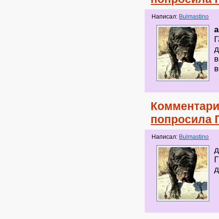
Написал:
Bulmastino
a
Г
д
в
в
Комментари
попросила 
Написал:
Bulmastino
д
д