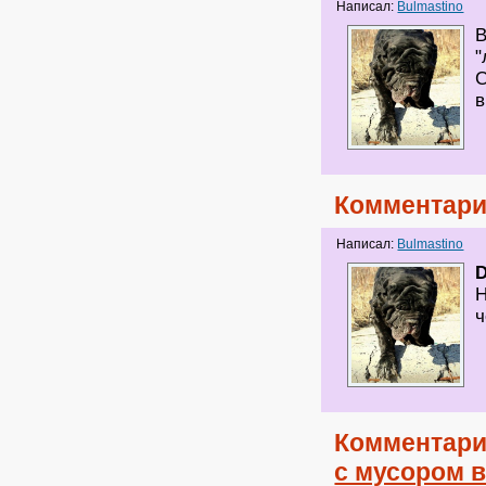
Написал:
Bulmastino
В
"
С
в
Комментари
Написал:
Bulmastino
D
Н
ч
Комментари
с мусором в