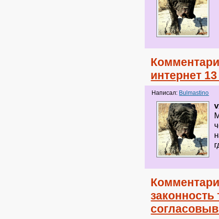
Комментари
интернет 13
Написал:
Bulmastino
v
М
ч
н
г
Комментари
законность
согласовыва