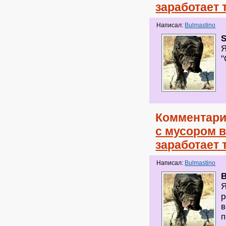
заработает 
Написал:
Bulmastino
S
Я
"
Комментари
с мусором в
заработает 
Написал:
Bulmastino
B
Я
р
в
п