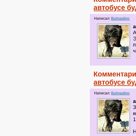
автобусе бу
Написал:
Bulmastino
a
А
Э
п
ч
Комментари
автобусе бу
Написал:
Bulmastino
a
З
к
1
Н