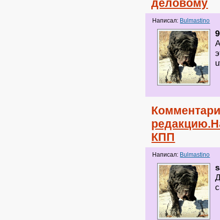
деловому
Написал:
Bulmastino
9
А
э
u
Комментари
редакцию.Н
КПП
Написал:
Bulmastino
s
Д
с