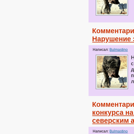
Комментари
Нарушение 
Написал:
Bulmastino
Н
с
д
п
л
Комментари
конкурса на
северским 
Написал:
Bulmastino