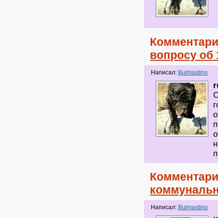
Комментари
вопросу об 
Написал:
Bulmastino
r
С
г
о
п
о
н
п
Комментари
коммунальн
Написал:
Bulmastino