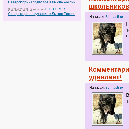
Северск принял участие в Лыжне России
школьников
С Е В Е Р С К
06.03.2026 00:09
написал
Северск принял участие в Лыжне России
Написал:
Bulmastino
Н
т
п
Комментари
удивляет!
Написал:
Bulmastino
В
т