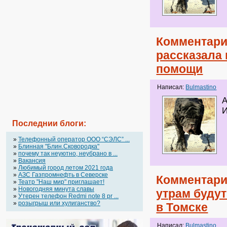
Комментари
рассказала
помощи
Написал:
Bulmastino
А
И
Последнии блоги:
»
Телефонный оператор OOO “СЭЛС” ...
»
Блинная "Блин.Сковородка"
»
почему так неуютно, неубрано в ...
»
Вакансия
»
Любимый город летом 2021 года
»
АЗС Газпромнефть в Северске
Комментари
»
Театр "Наш мир" приглашает!
»
Новогодняя минута славы
утрам будут
»
Утерен телефон Redmi note 8 pr ...
»
розыгрыш или хулиганство?
в Томске
Написал:
Bulmastino