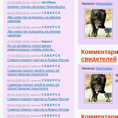
alex33kaw
07.04.2026 15:18
написал
Написал:
Bulmastino
Конкурс чтецов «Колокол Чернобыля»
С Е В Е Р С К
04.04.2026 18:35
написал
Две невестки подрались на юбилее
свекрови
С Е В Е Р С К
04.04.2026 18:34
написал
Две невестки подрались на юбилее
свекрови
барыга
27.03.2026 19:54
написал
Из-за активного снеготаяния
коммунальные службы города...
Комментари
С Е В Е Р С К
07.03.2026 22:33
написал
свидетелей
Северск принял участие в Лыжне России
С Е В Е Р С К
06.03.2026 00:57
написал
Написал:
Bulmastino
Северчан просят пройти опрос об
общественном транспорте
Ч
п
С Е В Е Р С К
06.03.2026 00:52
написал
Северчан просят пройти опрос об
общественном транспорте
С Е В Е Р С К
06.03.2026 00:37
написал
Северск принял участие в Лыжне России
С Е В Е Р С К
06.03.2026 00:23
написал
Северск принял участие в Лыжне России
Комментари
С Е В Е Р С К
06.03.2026 00:18
написал