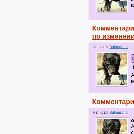
к
Комментари
по изменен
Написал:
Bulmastino
А
к
Комментари
Написал:
Bulmastino
o
А
с