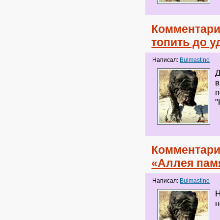
Комментари
топить до 
Написал:
Bulmastino
Д
в
п
"
Комментари
«Аллея пам
Написал:
Bulmastino
Н
н