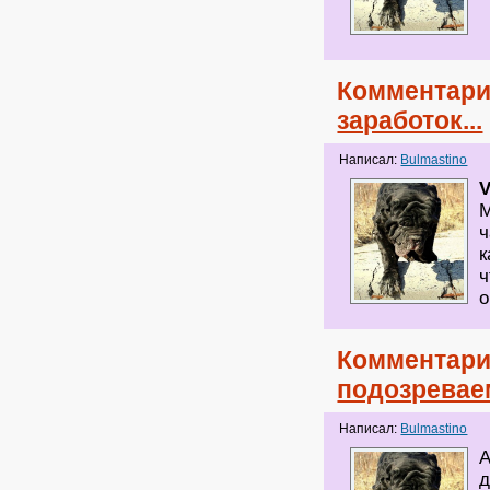
Комментари
заработок...
Написал:
Bulmastino
V
М
ч
к
ч
о
Комментари
подозревае
Написал:
Bulmastino
А
д