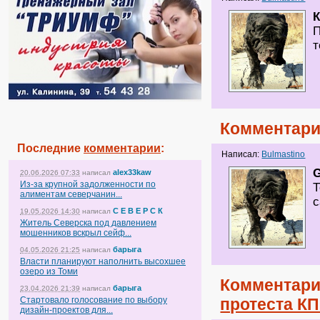
П
т
Комментари
Последние
комментарии
:
Написал:
Bulmastino
G
alex33kaw
20.06.2026 07:33
написал
Из-за крупной задолженности по
Т
алиментам северчанин...
с
С Е В Е Р С К
19.05.2026 14:30
написал
Житель Северска под давлением
мошенников вскрыл сейф...
барыга
04.05.2026 21:25
написал
Власти планируют наполнить высохшее
озеро из Томи
Комментари
барыга
23.04.2026 21:39
написал
Стартовало голосование по выбору
протеста К
дизайн-проектов для...