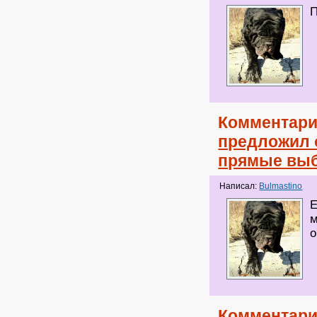
П
Комментари
предложил 
прямые выб
Написал:
Bulmastino
Е
м
о
Комментари