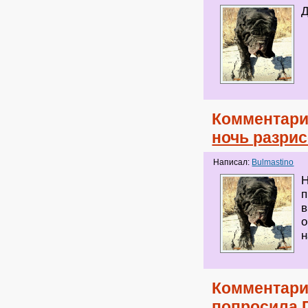
Д
Комментари
ночь разри
Написал:
Bulmastino
Н
п
в
о
н
Комментари
попросила 