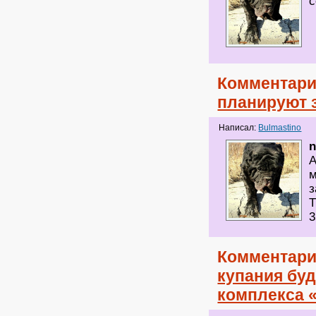
с
Комментари
планируют 
Написал:
Bulmastino
А
м
з
Т
3
Комментари
купания буд
комплекса 