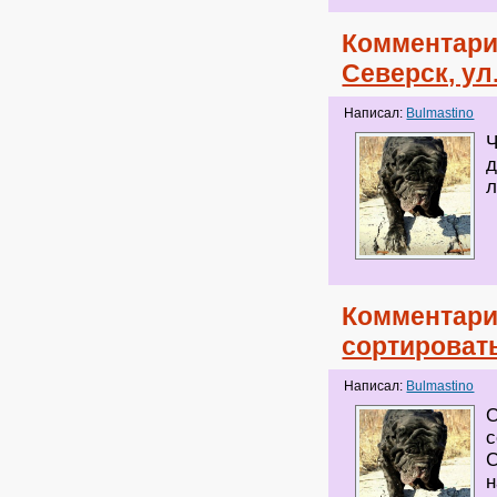
Комментари
Северск, ул
Написал:
Bulmastino
Ч
д
л
Комментари
сортироват
Написал:
Bulmastino
О
с
С
н