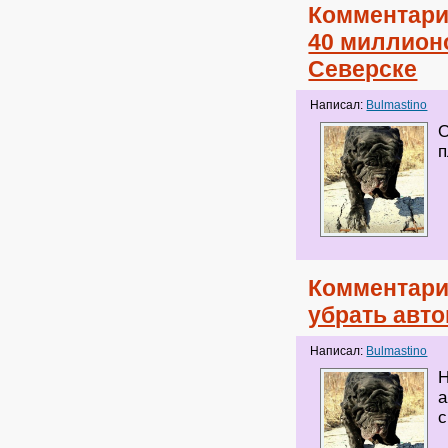
Комментари
40 миллион
Северске
Написал:
Bulmastino
О
п
Комментари
убрать авт
Написал:
Bulmastino
Н
а
с