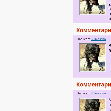
у
в
г
и
Комментари
Написал:
Bulmastino
В
б
Комментари
Написал:
Bulmastino
М
п
э