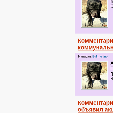
О
Комментари
коммунальн
Написал:
Bulmastino
A
П
г
н
Комментари
объявил ак