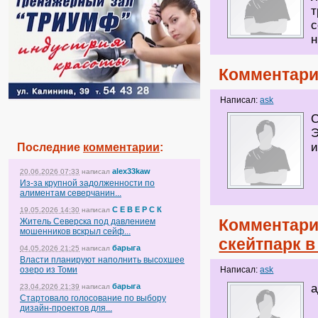
т
с
н
Комментари
Написал:
ask
Э
и
Последние
комментарии
:
alex33kaw
20.06.2026 07:33
написал
Из-за крупной задолженности по
алиментам северчанин...
С Е В Е Р С К
19.05.2026 14:30
написал
Комментари
Житель Северска под давлением
мошенников вскрыл сейф...
скейтпарк в
барыга
04.05.2026 21:25
написал
Власти планируют наполнить высохшее
озеро из Томи
Написал:
ask
барыга
а
23.04.2026 21:39
написал
Стартовало голосование по выбору
дизайн-проектов для...