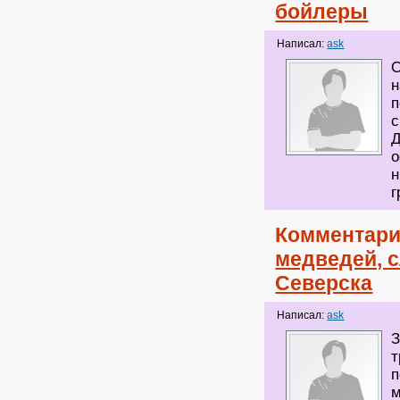
бойлеры
Написал:
ask
О
н
п
с
Д
о
н
г
Комментари
медведей, 
Северска
Написал:
ask
З
т
п
м