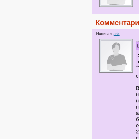
Комментари
Написал:
ask
)
с
В
н
н
п
а
б
е
2
с