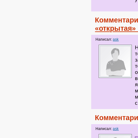
Комментари
«открытая» 
Написал:
ask
Н
т
з
т
о
в
я
м
м
с
Комментари
Написал:
ask