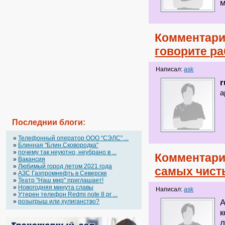
м
Комментари
говорите ра
Написал:
ask
r
а
Последнии блоги:
»
Телефонный оператор OOO “СЭЛС” ...
»
Блинная "Блин.Сковородка"
»
почему так неуютно, неубрано в ...
Комментари
»
Вакансия
»
Любимый город летом 2021 года
самых чист
»
АЗС Газпромнефть в Северске
»
Театр "Наш мир" приглашает!
»
Новогодняя минута славы
Написал:
ask
»
Утерен телефон Redmi note 8 pr ...
»
розыгрыш или хулиганство?
А
к
л