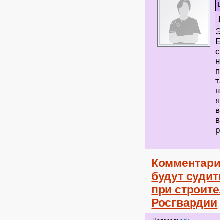
Э
Е
с
н
п
т
н
я
в
в
р
Комментари
будут судит
при строит
Росгвардии