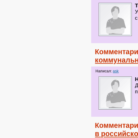
T
У
с
Комментари
коммунальн
Написал:
ask
H
Д
п
Комментари
в российск