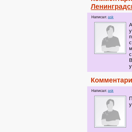
Ленинградс
Написал:
ask
А
у
п
с
м
с
В
у
Комментари
Написал:
ask
П
у