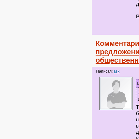
д
В
Комментари
предложени
общественн
Написал:
ask
Т
б
н
в
д
у