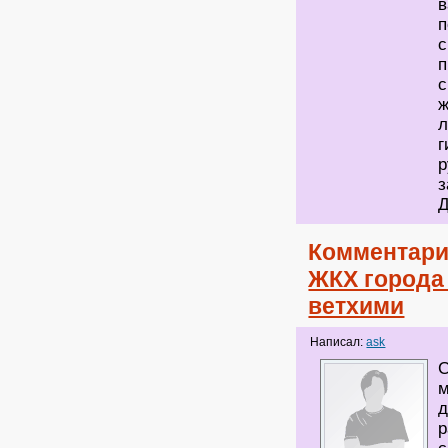
в
п
с
п
с
ж
л
г
р
з
Д
Комментари
ЖКХ города
ветхими
Написал:
ask
С
м
д
р