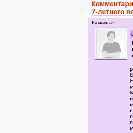
Комментари
7-летнего 
Написал:
ask
А
р
Н
м
и
м
с
п
п
м