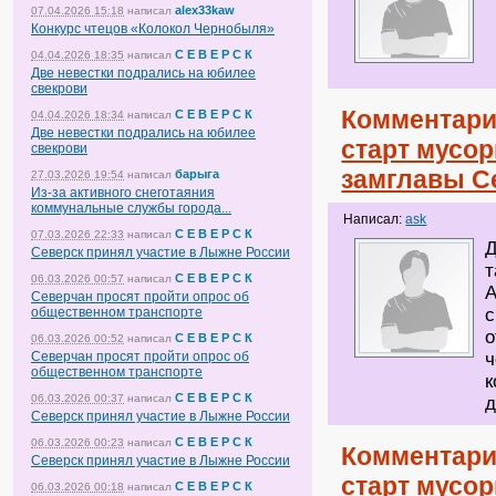
alex33kaw
07.04.2026 15:18
написал
Конкурс чтецов «Колокол Чернобыля»
С Е В Е Р С К
04.04.2026 18:35
написал
Две невестки подрались на юбилее
свекрови
Комментари
С Е В Е Р С К
04.04.2026 18:34
написал
Две невестки подрались на юбилее
старт мусо
свекрови
замглавы С
барыга
27.03.2026 19:54
написал
Из-за активного снеготаяния
коммунальные службы города...
Написал:
ask
С Е В Е Р С К
07.03.2026 22:33
написал
Д
Северск принял участие в Лыжне России
т
С Е В Е Р С К
06.03.2026 00:57
написал
А
Северчан просят пройти опрос об
общественном транспорте
с
о
С Е В Е Р С К
06.03.2026 00:52
написал
Северчан просят пройти опрос об
ч
общественном транспорте
к
С Е В Е Р С К
06.03.2026 00:37
написал
д
Северск принял участие в Лыжне России
С Е В Е Р С К
06.03.2026 00:23
написал
Комментари
Северск принял участие в Лыжне России
старт мусо
С Е В Е Р С К
06.03.2026 00:18
написал