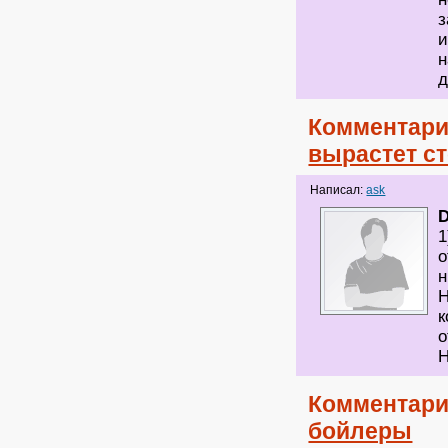
з
и
н
д
Комментари
вырастет с
Написал:
ask
D
1
о
н
Н
к
о
Н
Комментари
бойлеры