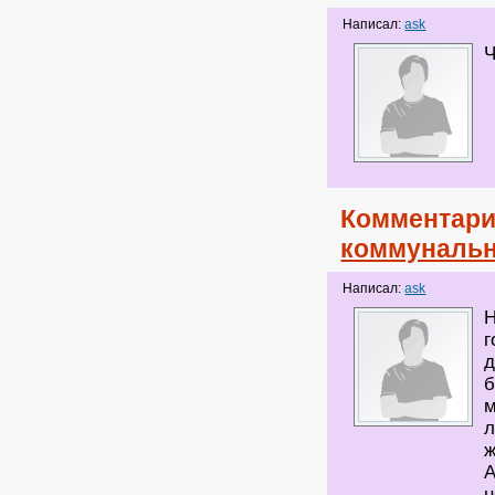
Написал:
ask
Ч
Комментари
коммунальн
Написал:
ask
Н
г
д
б
м
л
ж
А
н