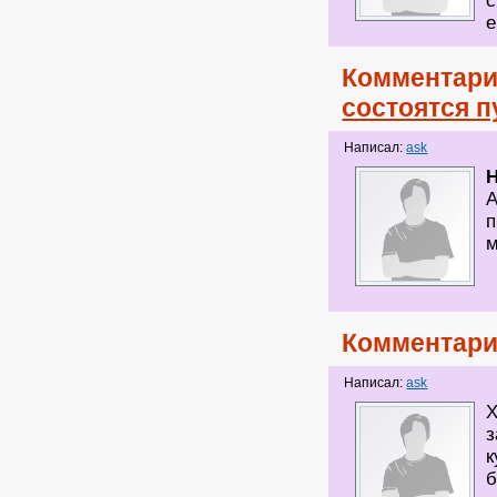
с
Комментари
состоятся 
Написал:
ask
H
А
п
м
Комментари
Написал:
ask
Х
з
к
б