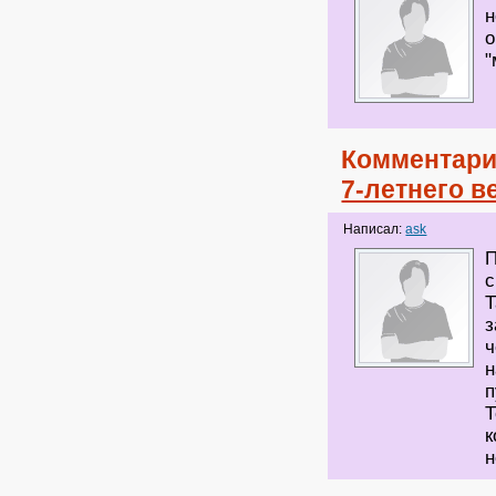
н
о
"
Комментари
7-летнего 
Написал:
ask
П
с
Т
з
ч
н
п
Т
к
н