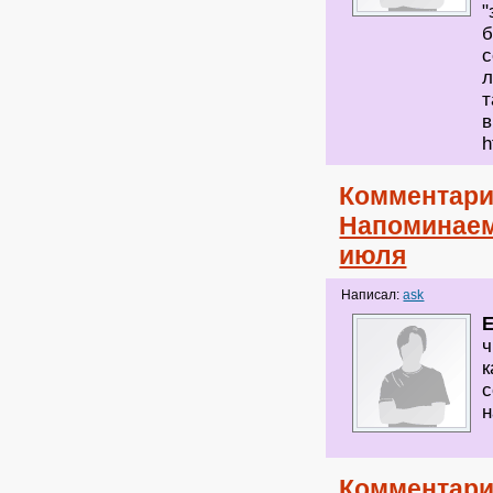
"
б
с
л
т
в
h
Комментари
Напоминаем
июля
Написал:
ask
ч
к
с
н
Комментари