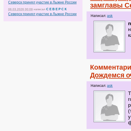
Северск принял участие в Лыжне России
замглавы С
С Е В Е Р С К
06.03.2026 00:09
написал
Северск принял участие в Лыжне России
Написал:
ask
н
к
Комментари
Дождемся о
Написал:
ask
Т
г
р
(
у
ф