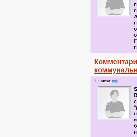
п
п
п
о
о
П
п
Комментари
коммунальн
Написал:
ask
S
В
с
"
н
и
б
н