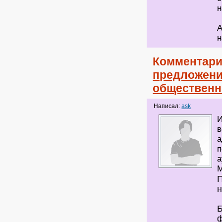
н
А
н
Комментари
предложени
общественн
Написал:
ask
И
в
а
п
а
М
П
н
Б
ф