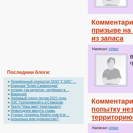
Комментари
призыве на
из запаса
Написал:
ichker
В
г
Последнии блоги:
»
Телефонный оператор OOO “СЭЛС” ...
»
Блинная "Блин.Сковородка"
»
почему так неуютно, неубрано в ...
»
Вакансия
»
Любимый город летом 2021 года
Комментари
»
АЗС Газпромнефть в Северске
»
Театр "Наш мир" приглашает!
попытку не
»
Новогодняя минута славы
»
Утерен телефон Redmi note 8 pr ...
территорию
»
розыгрыш или хулиганство?
Написал:
ichker