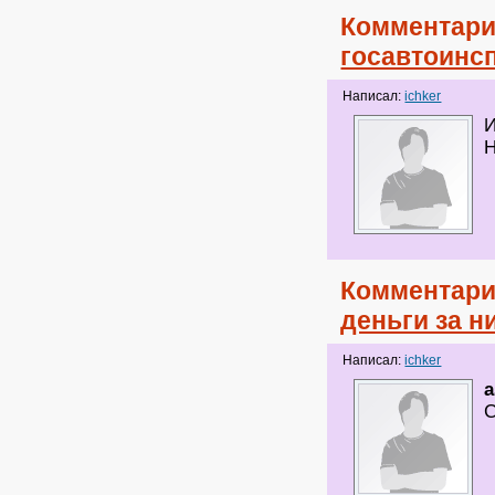
Комментари
госавтоинс
Написал:
ichker
И
Н
Комментари
деньги за н
Написал:
ichker
a
С