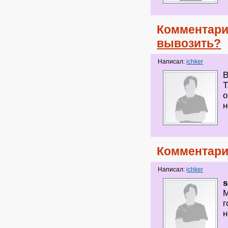
Комментари
вывозить?
Написал:
ichker
В
Т
о
н
Комментари
Написал:
ichker
s
М
г
н