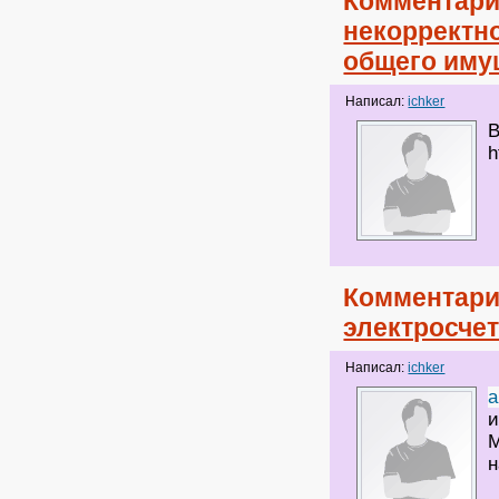
Комментари
некорректн
общего иму
Написал:
ichker
В
h
Комментари
электросче
Написал:
ichker
a
и
М
н