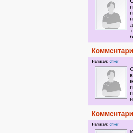
С
п
п
н
д
т
б
Комментари
Написал:
ichker
С
в
к
п
п
н
Комментари
Написал:
ichker
К