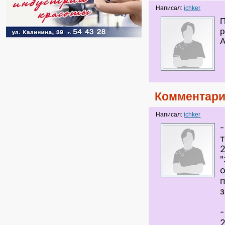
Написал:
ichker
П
p
А
Комментари
Написал:
ichker
2
п
2