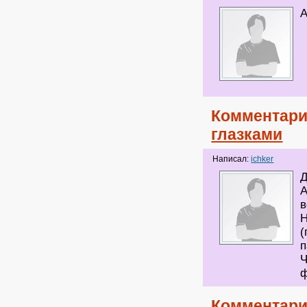
А
Комментари
глазками
Написал:
ichker
Д
А
в
Н
(
п
Ч
ф
Комментари