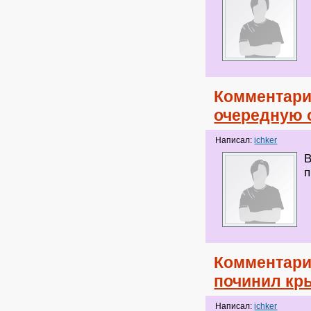
Комментари
очередную 
Написал:
ichker
В
п
Комментари
починил кр
Написал:
ichker