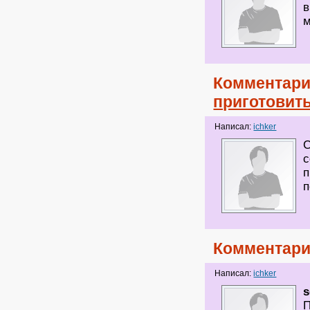
в
м
Комментари
приготовит
Написал:
ichker
С
с
п
п
Комментари
Написал:
ichker
П