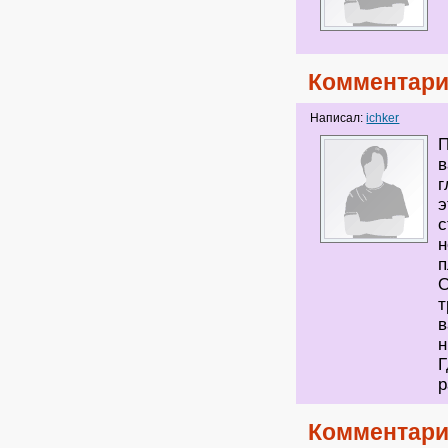
Комментари
Написал:
ichker
П
в
г
э
с
н
п
О
т
в
н
Г
р
Комментари