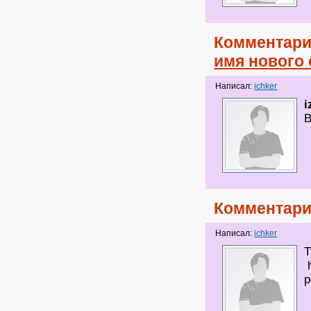
Комментари
имя нового
Написал:
ichker
i
В
Комментари
Написал:
ichker
Т
h
p