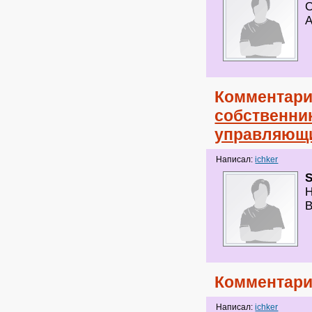
А
Комментари
собственни
управляющи
Написал:
ichker
S
Н
В
Комментари
Написал:
ichker