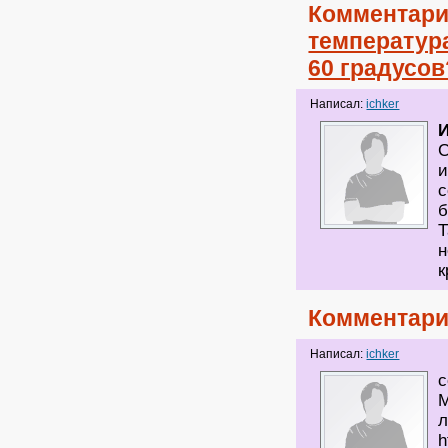
Комментари
температур
60 градусов
Написал:
ichker
И
С
и
с
б
Т
н
к
Комментари
Написал:
ichker
с
М
л
h