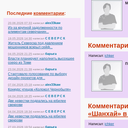
м
Последние
комментарии
:
alex33kaw
20.06.2026 07:33
написал
Из-за крупной задолженности по
алиментам северчанин...
С Е В Е Р С К
19.05.2026 14:30
написал
Житель Северска под давлением
Комментари
мошенников вскрыл сейф...
барыга
04.05.2026 21:25
написал
Написал:
ichker
Власти планируют наполнить высохшее
озеро из Томи
п
барыга
23.04.2026 21:39
написал
Стартовало голосование по выбору
дизайн-проектов для...
alex33kaw
07.04.2026 15:18
написал
Конкурс чтецов «Колокол Чернобыля»
С Е В Е Р С К
04.04.2026 18:35
написал
Две невестки подрались на юбилее
Комментари
свекрови
С Е В Е Р С К
04.04.2026 18:34
написал
«Шанхай» в
Две невестки подрались на юбилее
свекрови
Написал:
ichker
барыга
27.03.2026 19:54
написал