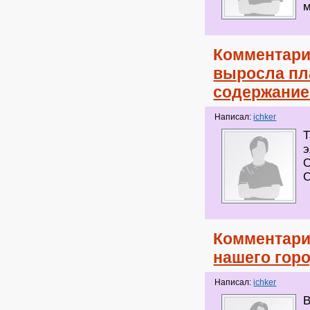
м
Комментари
выросла пл
содержание
Написал:
ichker
Т
э
О
С
Комментари
нашего гор
Написал:
ichker
В