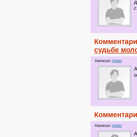
д
с
Комментари
судьбе мол
Написал:
ichker
А
о
Комментари
Написал:
ichker
А