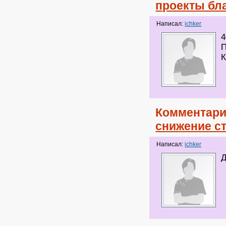
проекты бл
Написал:
ichker
П
К
Комментари
снижение ст
Написал:
ichker
Д