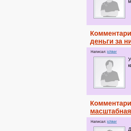
м
Комментари
деньги за н
Написал:
ichker
У
к
Комментари
масштабная
Написал:
ichker
Д