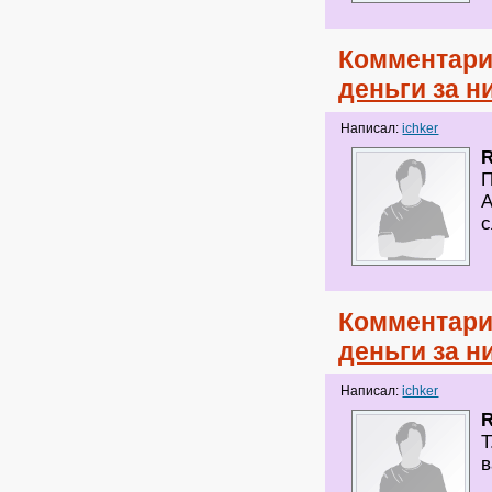
Комментари
деньги за н
Написал:
ichker
R
П
А
Комментари
деньги за н
Написал:
ichker
R
Т
в