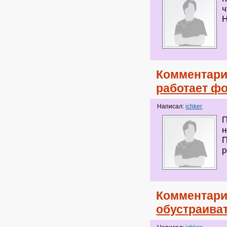
ч
Н
Комментари
работает ф
Написал:
ichker
П
н
П
р
Комментари
обустраива