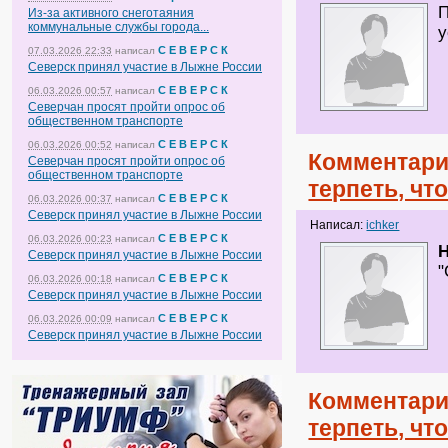
П
Из-за активного снеготаяния
коммунальные службы города...
у
С Е В Е Р С К
07.03.2026 22:33
написал
Северск принял участие в Лыжне России
С Е В Е Р С К
06.03.2026 00:57
написал
Северчан просят пройти опрос об
общественном транспорте
С Е В Е Р С К
06.03.2026 00:52
написал
Комментари
Северчан просят пройти опрос об
общественном транспорте
терпеть, чт
С Е В Е Р С К
06.03.2026 00:37
написал
Северск принял участие в Лыжне России
Написал:
ichker
С Е В Е Р С К
06.03.2026 00:23
написал
H
Северск принял участие в Лыжне России
"
С Е В Е Р С К
06.03.2026 00:18
написал
Северск принял участие в Лыжне России
С Е В Е Р С К
06.03.2026 00:09
написал
Северск принял участие в Лыжне России
Комментари
терпеть, чт