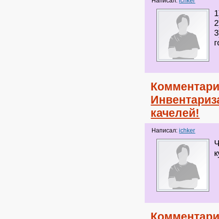
Написал:
ichker
1
2
3
г
Комментари
Инвентариза
качелей!
Написал:
ichker
Ч
к
Комментари