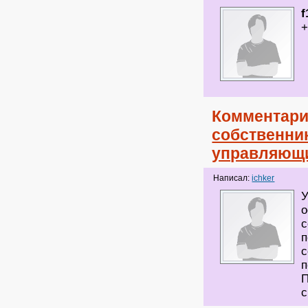
f
+
Комментари
собственни
управляющи
Написал:
ichker
У
о
с
п
с
п
П
с