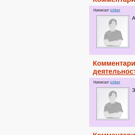
Написал:
ichker
А
Комментари
деятельнос
Написал:
ichker
З