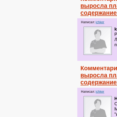
выросла пл
содержание
Написал:
ichker
k
Р
Л
п
Комментари
выросла пл
содержание
Написал:
ichker
H
С
М
"