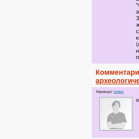
н
Комментари
археологич
Написал:
ichker
о