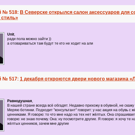
 № 518:
В Северске открылся салон аксессуаров для 
 стиль»
Unit
,
ради пола можно зайти ))
а отовариваться там будут те кто не ходит на али
 № 517:
1 декабря откроются двери нового магазина «
Равнодушная
,
В нашей стране всегда всё обгадят. Недавно прихожу в обувной, не скажу 
Меряю ботинки. Подходит "консультант" говорит: у нас акция на обувь с 
ценниками. Я говорю: то что мне надо на тех нет жёлтых. Она спрашивае
говорю: не знаю почему. Она: ну посмотрите другие. Я говорю: я хочу те н
жёлтых ценников, зачем мне другие