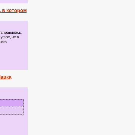
, в котором
 справилась,
угаре, не в
чине
Лавка