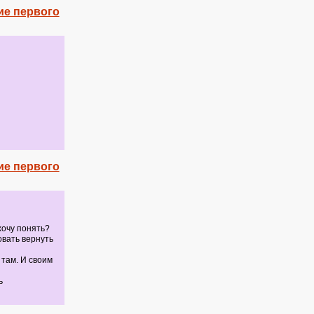
ие первого
ие первого
хочу понять?
вать вернуть
там. И своим
ь