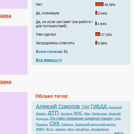
Нет
49.38%
Да, планирую
8.64%
Лавка
Да, но если заставят (на работе /
4.94%
для путешествий)
Уже сделал
27.16%
Затрудняюсь ответить
9.88%
Всего голосов:
81
Все опросы >>
Лавка
Облако тегов:
Алексей Соколов
ГИБДД
ГАИ
,
,
,
Григорий
ДТП
МЧС
,
,
,
,
,
,
Шамин
Зоопарк
Мэр
Наркотики
Николай
Он-лайн приемная администрации
,
,
,
Диденко
ПДД
СХК
,
,
,
,
Пожары
Северск
Северский кадетский корпус
,
,
,
,
,
,
УМВД
Фото
авария
авто
автобусы
автомобили
дети