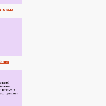
сотовых
Лавка
в какой.
жёлтыми
т: почему? Я
а которых нет