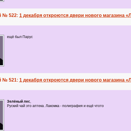
 № 522:
1 декабря откроются двери нового магазина «
ещё был Парус
 № 521:
1 декабря откроются двери нового магазина «
Зелёный лес
,
Руский чай это аптека. Лакомка - полиграфия и ещё чтото