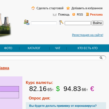
Сделать стартовой
Добавить в избранное
Помощь
RSS
Реклама
Регистрация на сайте!
ФОТО
КАТАЛОГ
ЧАТ
КТО ЕСТЬ КТО
Лавка
Курс валюты:
82.16
$
94.83
€
65↑
66↑
Опрос дня:
Вы будете делать прививку от коронавируса?