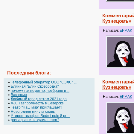
Комментарий
Кузнецовъ»
Написал:
EPMAK
Последнии блоги:
Комментарий
»
Телефонный оператор OOO “СЭЛС” ...
»
Блинная "Блин.Сковородка"
Кузнецовъ»
»
почему так неуютно, неубрано в ...
»
Вакансия
Написал:
EPMAK
»
Любимый город летом 2021 года
»
АЗС Газпромнефть в Северске
»
Театр "Наш мир" приглашает!
»
Новогодняя минута славы
»
Утерен телефон Redmi note 8 pr ...
»
розыгрыш или хулиганство?