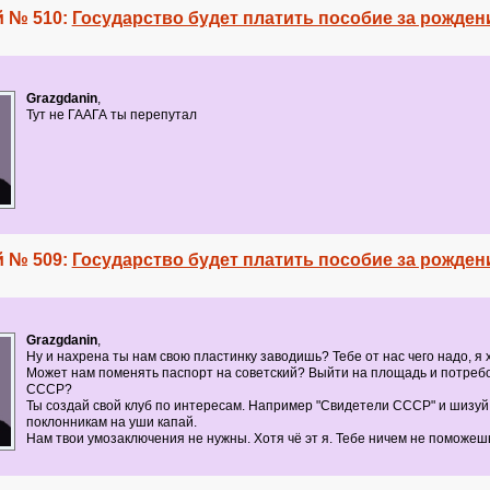
 № 510:
Государство будет платить пособие за рожден
Grazgdanin
,
Тут не ГААГА ты перепутал
 № 509:
Государство будет платить пособие за рожден
Grazgdanin
,
Ну и нахрена ты нам свою пластинку заводишь? Тебе от нас чего надо, я 
Может нам поменять паспорт на советский? Выйти на площадь и потребо
СССР?
Ты создай свой клуб по интересам. Например "Свидетели СССР" и шизуй 
поклонникам на уши капай.
Нам твои умозаключения не нужны. Хотя чё эт я. Тебе ничем не поможеш