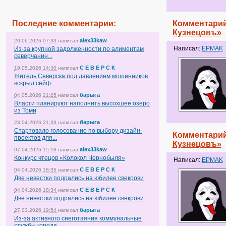
Последние
комментарии
:
Комментарий
Кузнецовъ»
alex33kaw
20.06.2026 07:33
написал
Написал:
EPMAK
Из-за крупной задолженности по алиментам
северчанин...
С Е В Е Р С К
19.05.2026 14:30
написал
Житель Северска под давлением мошенников
вскрыл сейф...
барыга
04.05.2026 21:25
написал
Власти планируют наполнить высохшее озеро
из Томи
барыга
23.04.2026 21:39
написал
Стартовало голосование по выбору дизайн-
Комментарий
проектов для...
Кузнецовъ»
alex33kaw
07.04.2026 15:18
написал
Конкурс чтецов «Колокол Чернобыля»
Написал:
EPMAK
С Е В Е Р С К
04.04.2026 18:35
написал
Две невестки подрались на юбилее свекрови
С Е В Е Р С К
04.04.2026 18:34
написал
Две невестки подрались на юбилее свекрови
барыга
27.03.2026 19:54
написал
Из-за активного снеготаяния коммунальные
службы города...