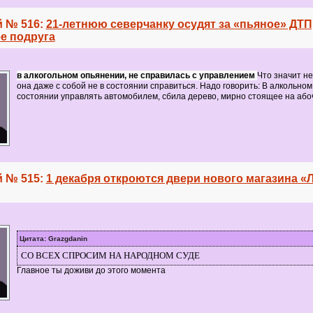
 № 516:
21-летнюю северчанку осудят за «пьяное» ДТП
е подруга
в алкогольном опьянении, не справилась с управлением
Что значит не
она даже с собой не в состоянии справиться. Надо говорить: В алкольном 
состоянии управлять автомобилем, сбила дерево, мирно стоящее на або
 № 515:
1 декабря откроются двери нового магазина «
Цитата: Grazgdanin
СО ВСЕХ СПРОСИМ НА НАРОДНОМ СУДЕ
Главное ты доживи до этого момента