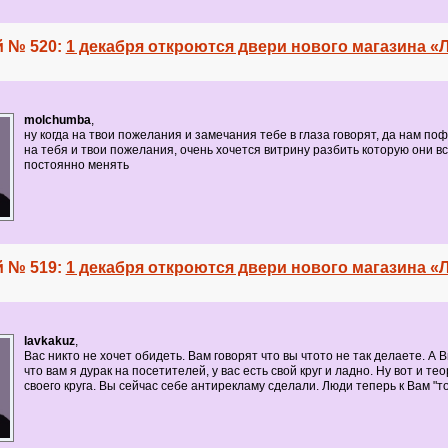
 № 520:
1 декабря откроются двери нового магазина «
molchumba
,
ну когда на твои пожелания и замечания тебе в глаза говорят, да нам пофи
на тебя и твои пожелания, очень хочется витрину разбить которую они в
постоянно менять
 № 519:
1 декабря откроются двери нового магазина «
lavkakuz
,
Вас никто не хочет обидеть. Вам говорят что вы чтото не так делаете. А 
что вам
я дурак
на посетителей, у вас есть свой круг и ладно. Ну вот и те
своего круга. Вы сейчас себе антирекламу сделали. Люди теперь к Вам "т