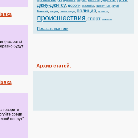
,
,
,
,
,
бразильское джиу-джитсу
видео
выборы
депутаты
джиу-джитсу
дороги
,
,
,
,
жалобы
животные
клуб
полиция
,
,
,
,
,
Банзай
люди
пешеходы
прикол
Лавка
происшествия
спорт
,
,
школы
Показать все теги
г (нас рать)
серавно будут
Архив статей:
Лавка
Вы говорите
оргуйте среди
олпой попрут"