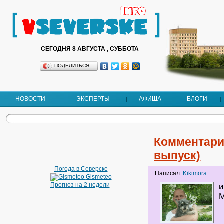
СЕГОДНЯ 8 АВГУСТА , СУББОТА
ПОДЕЛИТЬСЯ…
НОВОСТИ
ЭКСПЕРТЫ
АФИША
БЛОГИ
Комментари
выпуск)
Погода в Северске
Написал:
Kikimora
Gismeteo
Прогноз на 2 недели
и
М