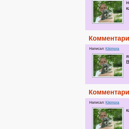
н
к
Комментари
Написал:
Kikimora
я
В
Комментари
Написал:
Kikimora
к