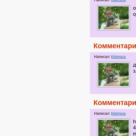
Написал:
Kikimora
о
о
Комментари
Написал:
Kikimora
д
з
Комментари
Написал:
Kikimora
h
4
m