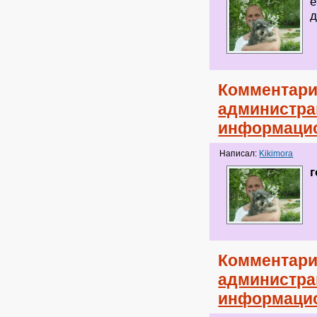
е
д
Комментари
администрац
информаци
Написал:
Kikimora
г
Комментари
администрац
информаци