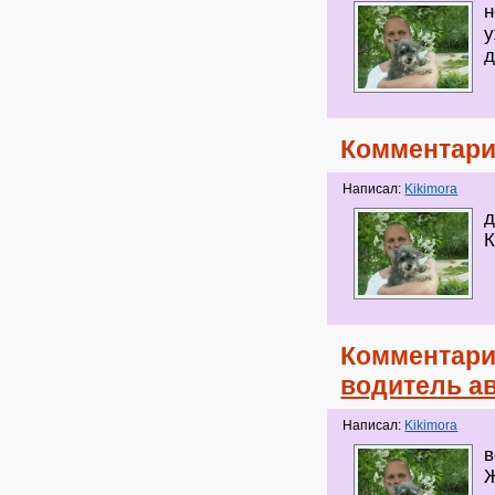
н
у
д
Комментари
Написал:
Kikimora
д
Комментари
водитель ав
Написал:
Kikimora
в