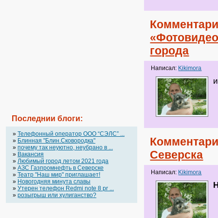
Комментари
«Фотовидео
города
Написал:
Kikimora
и
Последнии блоги:
»
Телефонный оператор OOO “СЭЛС” ...
Комментари
»
Блинная "Блин.Сковородка"
»
почему так неуютно, неубрано в ...
Северска
»
Вакансия
»
Любимый город летом 2021 года
»
АЗС Газпромнефть в Северске
Написал:
Kikimora
»
Театр "Наш мир" приглашает!
»
Новогодняя минута славы
H
»
Утерен телефон Redmi note 8 pr ...
»
розыгрыш или хулиганство?