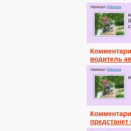
Написал:
Kikimora
к
Щ
с
Комментари
водитель ав
Написал:
Kikimora
и
Комментари
предстанет 