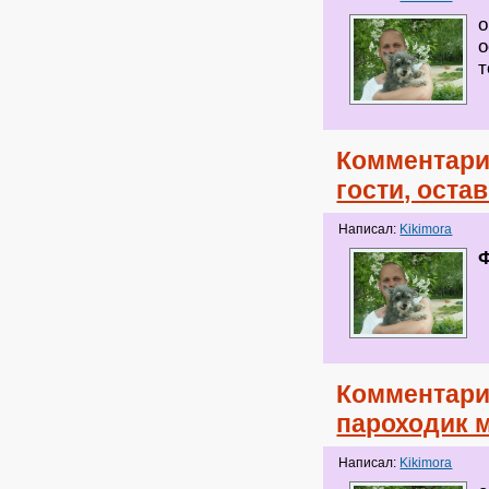
о
о
т
Комментари
гости, оста
Написал:
Kikimora
Комментари
пароходик м
Написал:
Kikimora