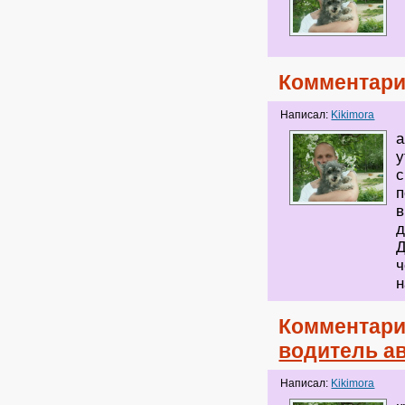
Комментари
Написал:
Kikimora
а
у
с
п
в
д
Д
ч
н
Комментари
водитель ав
Написал:
Kikimora