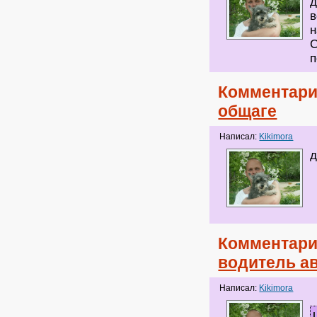
д
в
н
С
п
Комментари
общаге
Написал:
Kikimora
д
Комментари
водитель ав
Написал:
Kikimora