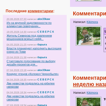
Последние
комментарии
:
Комментари
alex33kaw
20.06.2026 07:33
написал
Написал:
Kikimora
Из-за крупной задолженности по
алиментам северчанин...
С Е В Е Р С К
19.05.2026 14:30
написал
Житель Северска под давлением
мошенников вскрыл сейф...
барыга
04.05.2026 21:25
написал
Власти планируют наполнить высохшее
озеро из Томи
барыга
23.04.2026 21:39
написал
Стартовало голосование по выбору
дизайн-проектов для...
alex33kaw
07.04.2026 15:18
написал
Конкурс чтецов «Колокол Чернобыля»
Комментари
С Е В Е Р С К
04.04.2026 18:35
написал
неделю наз
Две невестки подрались на юбилее
свекрови
С Е В Е Р С К
04.04.2026 18:34
написал
Написал:
Kikimora
Две невестки подрались на юбилее
т
свекрови
барыга
27.03.2026 19:54
написал