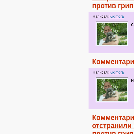
против гри
Написал:
Kikimora
с
Комментари
Написал:
Kikimora
н
Комментари
отстранили 
против гри