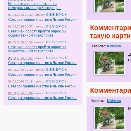
Из-за активного снеготаяния
коммунальные службы города...
С Е В Е Р С К
07.03.2026 22:33
написал
Северск принял участие в Лыжне России
Комментари
С Е В Е Р С К
06.03.2026 00:57
написал
Северчан просят пройти опрос об
такую карти
общественном транспорте
С Е В Е Р С К
06.03.2026 00:52
написал
Написал:
Kikimora
Северчан просят пройти опрос об
общественном транспорте
д
С Е В Е Р С К
06.03.2026 00:37
написал
п
Северск принял участие в Лыжне России
С Е В Е Р С К
06.03.2026 00:23
написал
Северск принял участие в Лыжне России
С Е В Е Р С К
06.03.2026 00:18
написал
Северск принял участие в Лыжне России
Комментари
С Е В Е Р С К
06.03.2026 00:09
написал
Северск принял участие в Лыжне России
Написал:
Kikimora
G