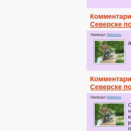
Комментари
Северске п
Написал:
Kikimora
д
Комментари
Северске п
Написал:
Kikimora
С
н
в
р
п