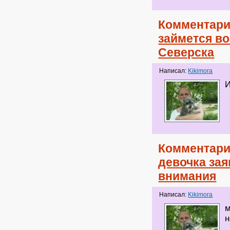
Комментари
займется в
Северска
Написал:
Kikimora
И
Комментари
девочка зая
внимания
Написал:
Kikimora
м
н