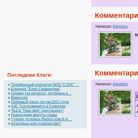
Комментари
Написал:
Kikimora
м
Комментари
Последнии блоги:
Написал:
Kikimora
»
Телефонный оператор OOO “СЭЛС” ...
»
Блинная "Блин.Сковородка"
»
почему так неуютно, неубрано в ...
»
Вакансия
»
Любимый город летом 2021 года
»
АЗС Газпромнефть в Северске
»
Театр "Наш мир" приглашает!
»
Новогодняя минута славы
»
Утерен телефон Redmi note 8 pr ...
»
розыгрыш или хулиганство?