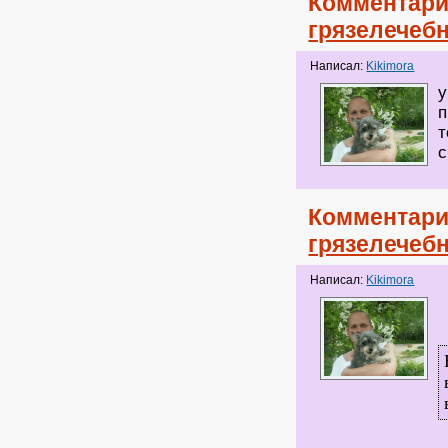
Комментари
грязелечеб
Написал:
Kikimora
у
п
т
с
Комментари
грязелечеб
Написал:
Kikimora