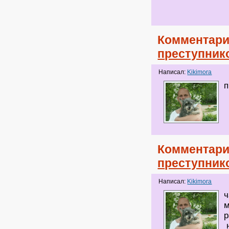
Комментари
преступник
Написал:
Kikimora
п
Комментари
преступник
Написал:
Kikimora
ч
м
р
н