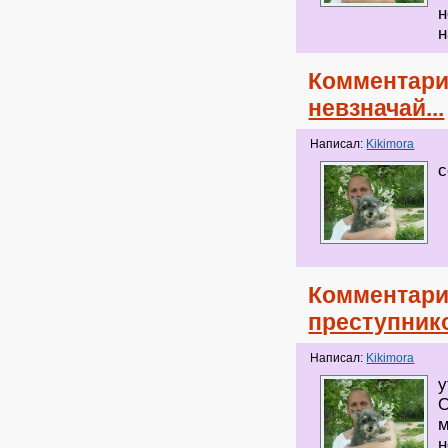
н
н
Комментари
невзначай...
Написал:
Kikimora
с
Комментари
преступник
Написал:
Kikimora
у
О
м
н