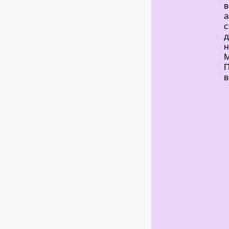
в
а
с
д
н
М
П
в