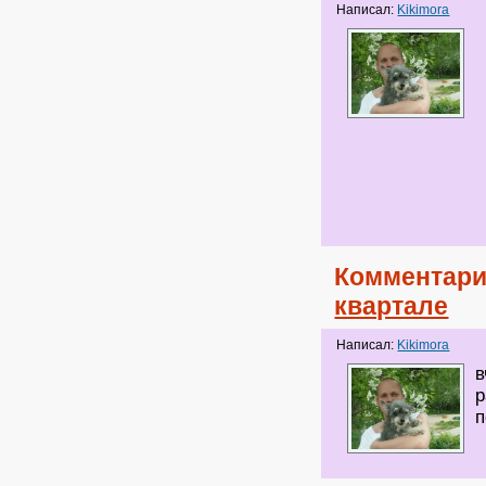
Написал:
Kikimora
Комментари
квартале
Написал:
Kikimora
в
р
п