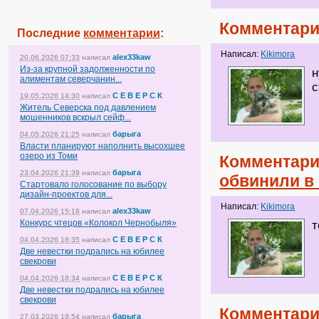
Комментари
Последние
комментарии
:
Написал:
Kikimora
alex33kaw
20.06.2026 07:33
написал
Из-за крупной задолженности по
н
алиментам северчанин...
с
С Е В Е Р С К
19.05.2026 14:30
написал
Житель Северска под давлением
мошенников вскрыл сейф...
барыга
04.05.2026 21:25
написал
Власти планируют наполнить высохшее
озеро из Томи
Комментари
барыга
23.04.2026 21:39
написал
обвинили в
Стартовало голосование по выбору
дизайн-проектов для...
Написал:
Kikimora
alex33kaw
07.04.2026 15:18
написал
Конкурс чтецов «Колокол Чернобыля»
С Е В Е Р С К
04.04.2026 18:35
написал
Две невестки подрались на юбилее
свекрови
С Е В Е Р С К
04.04.2026 18:34
написал
Две невестки подрались на юбилее
свекрови
Комментари
барыга
27.03.2026 19:54
написал