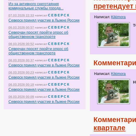
Из-за активного снеготаяния
претендует 
коммунальные службы города...
С Е В Е Р С К
07.03.2026 22:33
написал
Написал:
Kikimora
Северск принял участие в Лыжне России
т
С Е В Е Р С К
06.03.2026 00:57
написал
Северчан просят пройти опрос об
общественном транспорте
С Е В Е Р С К
06.03.2026 00:52
написал
Северчан просят пройти опрос об
общественном транспорте
С Е В Е Р С К
06.03.2026 00:37
написал
Комментари
Северск принял участие в Лыжне России
С Е В Е Р С К
06.03.2026 00:23
написал
Написал:
Kikimora
Северск принял участие в Лыжне России
н
С Е В Е Р С К
06.03.2026 00:18
написал
Северск принял участие в Лыжне России
С Е В Е Р С К
06.03.2026 00:09
написал
Северск принял участие в Лыжне России
Комментари
квартале