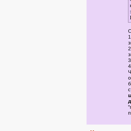
О
1
з
2
з
3
4
Ч
о
б
с
ш
д
"
п