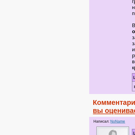
г
н
п
В
з
з
и
р
в
к
Комментари
вы оценива
Написал:
NoName