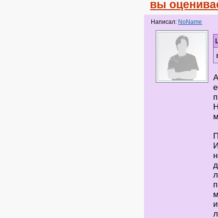
вы оценива
Написал:
NoName
А
е
п
Н
м
П
И
н
д
л
п
м
и
л