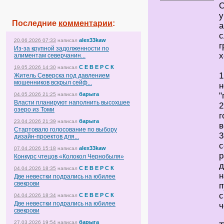
О
у
Последние
комментарии
:
а
с
alex33kaw
20.06.2026 07:33
написал
г
Из-за крупной задолженности по
х
алиментам северчанин...
С Е В Е Р С К
19.05.2026 14:30
написал
1
Житель Северска под давлением
мошенников вскрыл сейф...
н
барыга
"
04.05.2026 21:25
написал
Власти планируют наполнить высохшее
2
озеро из Томи
г
барыга
23.04.2026 21:39
написал
в
Стартовало голосование по выбору
3
дизайн-проектов для...
с
alex33kaw
07.04.2026 15:18
написал
р
Конкурс чтецов «Колокол Чернобыля»
д
С Е В Е Р С К
04.04.2026 18:35
написал
н
Две невестки подрались на юбилее
свекрови
п
с
С Е В Е Р С К
04.04.2026 18:34
написал
Две невестки подрались на юбилее
ч
свекрови
барыга
27.03.2026 19:54
написал