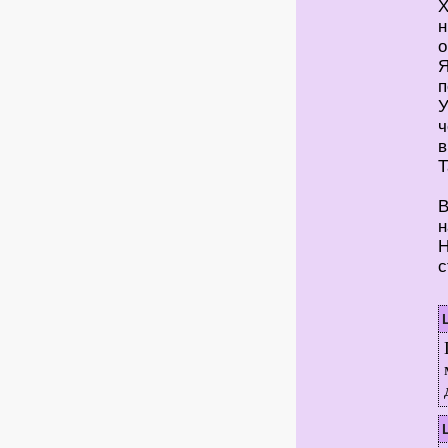
Х
н
о
Я
п
У
ч
в
Т
В
н
Н
с