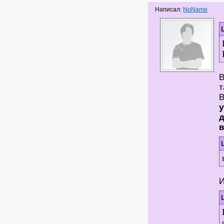
Написал:
NoName
В
т
В
у
д
И