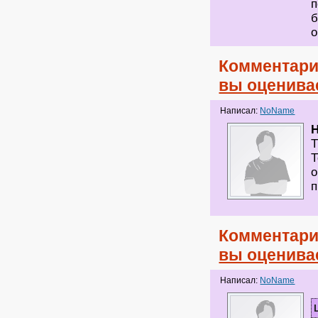
п
б
о
Комментари
вы оценива
Написал:
NoName
Т
Т
о
п
Комментари
вы оценива
Написал:
NoName