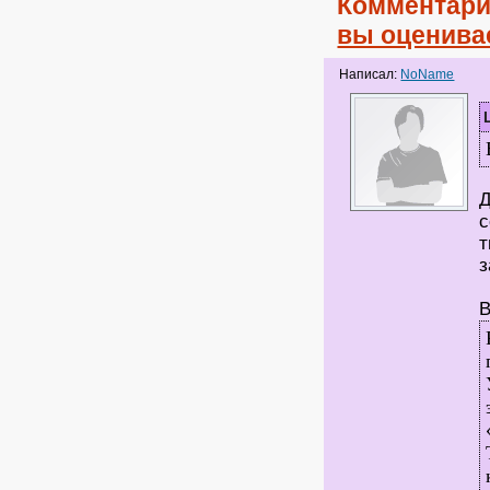
Комментари
вы оценива
Написал:
NoName
Д
с
т
з
В