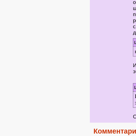
о
ш
п
р
с
д
И
э
О
Комментари