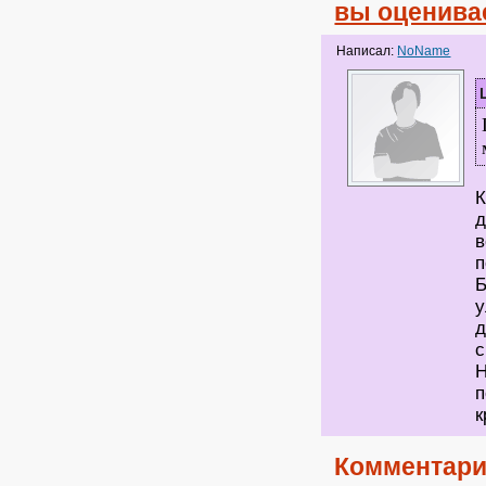
вы оценива
Написал:
NoName
К
д
в
п
Б
у
д
с
Н
п
к
Комментари