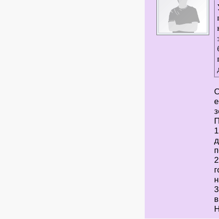
О
е
з
П
1
д
п
2
г
н
3
в
Н