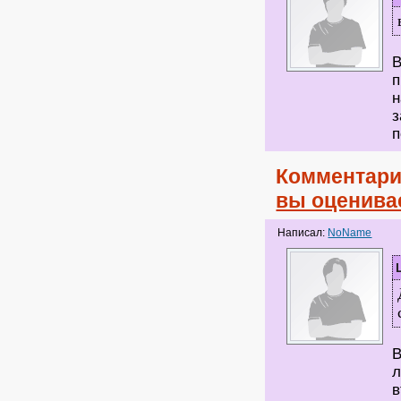
В
п
н
з
п
Комментари
вы оценива
Написал:
NoName
В
л
в