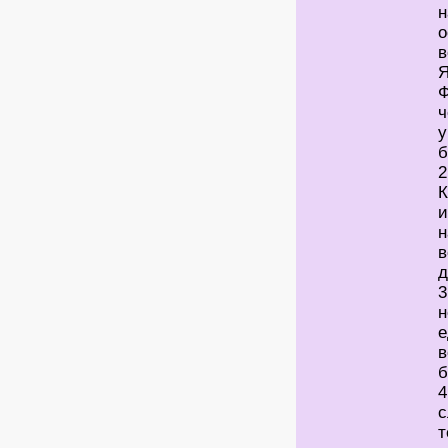
н
о
в
Я
Ф
ч
у
б
2
К
и
н
в
д
3
н
е
в
б
4
с
т