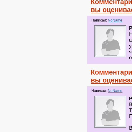
Комментари
вы оценива
Написал:
NoName
Н
ш
у
ч
о
Комментари
вы оценива
Написал:
NoName
В
Т
П
В