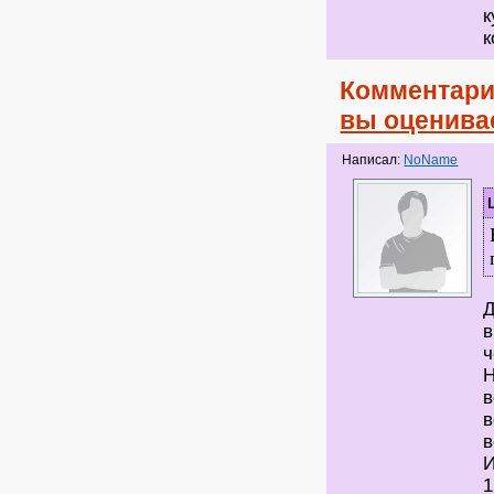
к
к
Комментари
вы оценива
Написал:
NoName
Д
в
ч
Н
в
в
в
И
1