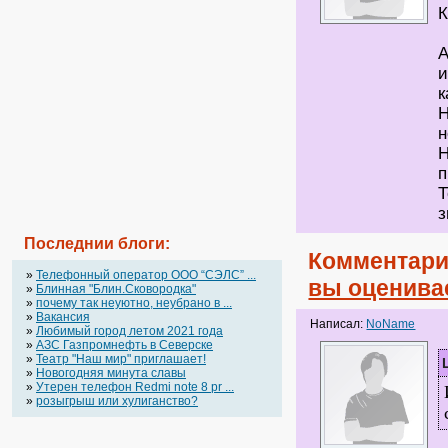
К
А
и
к
Н
н
Н
п
Т
з
Последнии блоги:
Комментари
»
Телефонный оператор OOO “СЭЛС” ...
вы оценива
»
Блинная "Блин.Сковородка"
»
почему так неуютно, неубрано в ...
»
Вакансия
Написал:
NoName
»
Любимый город летом 2021 года
»
АЗС Газпромнефть в Северске
»
Театр "Наш мир" приглашает!
»
Новогодняя минута славы
»
Утерен телефон Redmi note 8 pr ...
»
розыгрыш или хулиганство?