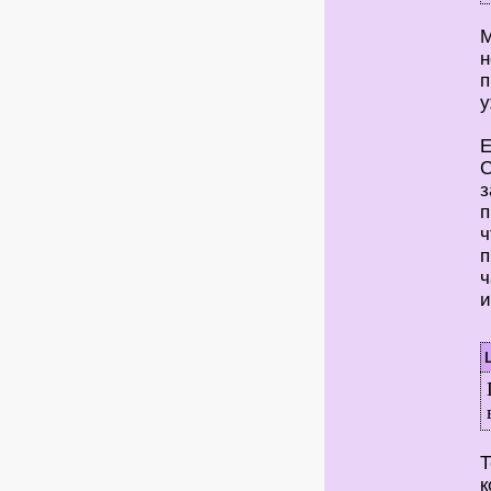
М
н
п
у
Е
С
з
п
ч
п
ч
и
Т
к