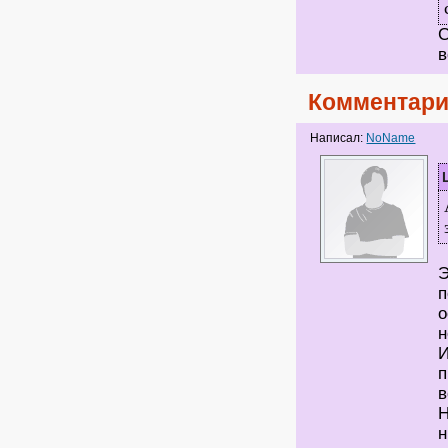
С
в
Комментари
Написал:
NoName
Э
п
о
н
И
п
в
Н
н