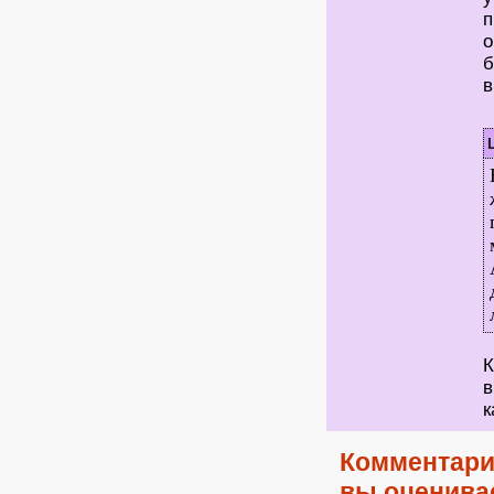
п
о
б
в
К
в
к
Комментари
вы оценива