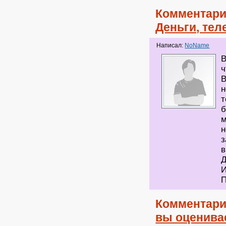
Комментари
Деньги, тел
Написал:
NoName
В
ч
В
н
т
б
м
н
з
в
Д
И
П
Комментари
вы оценива