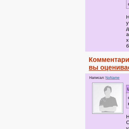
Н
у
д
а
х
Комментари
вы оценива
Написал:
NoName
Н
С
у