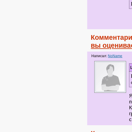
Комментари
вы оценива
Написал:
NoName
Я
п
К
г
с