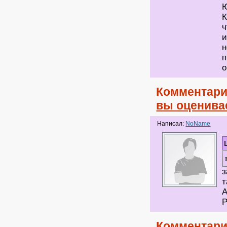
Ю
К
ч
и
н
п
о
Комментари
вы оценива
Написал:
NoName
з
т
А
Р
Комментари