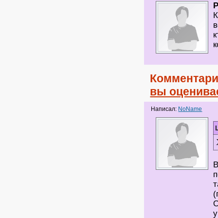
К
в
к
к
Комментари
вы оценива
Написал:
NoName
В
п
т
(
О
у