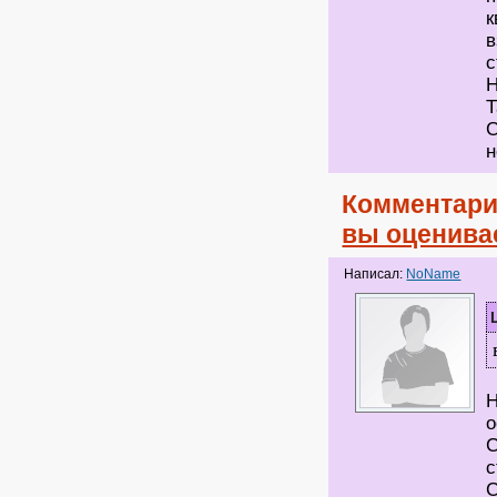
к
в
с
Т
С
н
Комментари
вы оценива
Написал:
NoName
Н
о
С
с
С