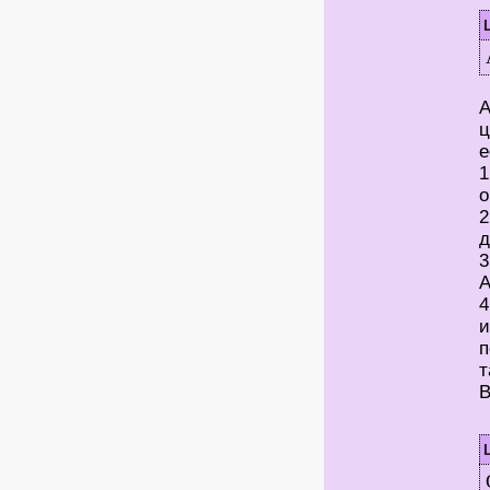
А
ц
е
1
о
2
д
3
А
4
и
п
т
В