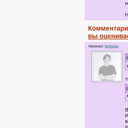
н
Н
Комментари
вы оценива
Написал:
NoName
т
В
И
в
п