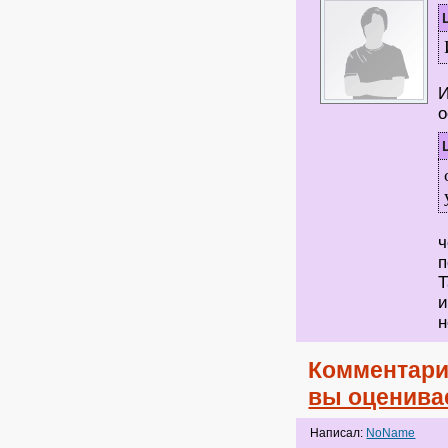
И
о
ч
п
Т
и
н
Комментари
вы оценива
Написал:
NoName