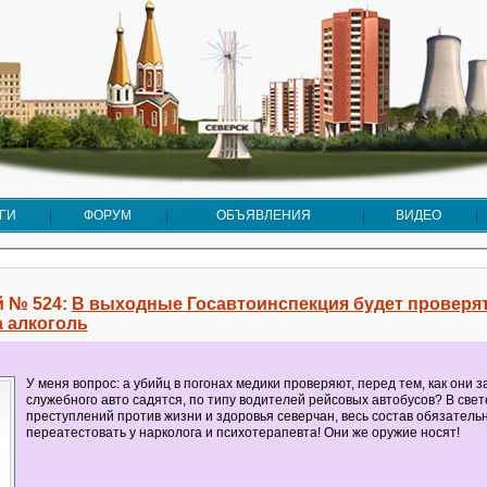
ГИ
ФОРУМ
ОБЪЯВЛЕНИЯ
ВИДЕО
 № 524:
В выходные Госавтоинспекция будет проверя
а алкоголь
У меня вопрос: а убийц в погонах медики проверяют, перед тем, как они з
служебного авто садятся, по типу водителей рейсовых автобусов? В све
преступлений против жизни и здоровья северчан, весь состав обязатель
переатестовать у нарколога и психотерапевта! Они же оружие носят!