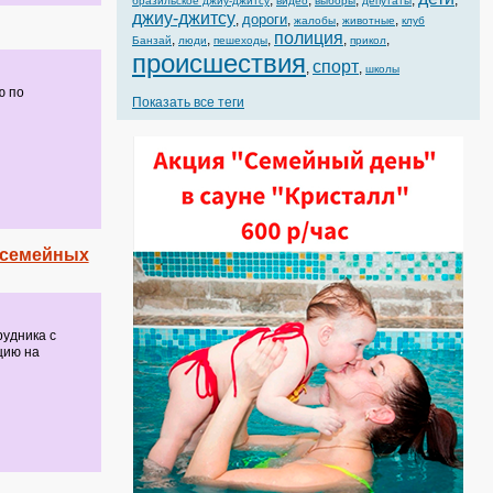
,
,
,
,
,
бразильское джиу-джитсу
видео
выборы
депутаты
джиу-джитсу
дороги
,
,
,
,
жалобы
животные
клуб
полиция
,
,
,
,
,
Банзай
люди
пешеходы
прикол
происшествия
спорт
,
,
школы
ю по
Показать все теги
 семейных
рудника с
цию на