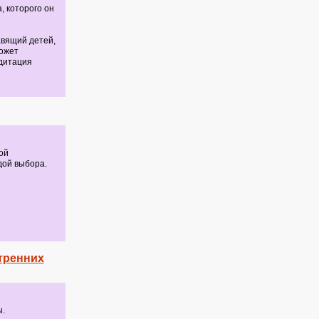
, которого он
авящий детей,
может
дитация
ой
дой выбора.
тренних
ы.