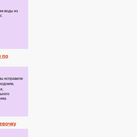
ик воды из
с.
 по
лы исправили
родским,
я,
ьного
ика.
евочку