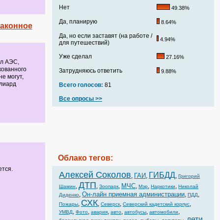
Нет
49.38%
Да, планирую
8.64%
законное
Да, но если заставят (на работе /
4.94%
для путешествий)
Уже сделал
27.16%
ил АЭС,
кованного
Затрудняюсь ответить
9.88%
е могут,
ллиард
Всего голосов:
81
Все опросы >>
Облако тегов:
ется.
Алексей Соколов
ГИБДД
ГАИ
,
,
,
Григорий
ДТП
МЧС
,
,
,
,
,
,
Шамин
Зоопарк
Мэр
Наркотики
Николай
Он-лайн приемная администрации
,
,
,
Диденко
ПДД
СХК
,
,
,
,
Пожары
Северск
Северский кадетский корпус
,
,
,
,
,
,
УМВД
Фото
авария
авто
автобусы
автомобили
дети