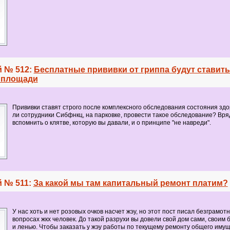
 № 512:
Бесплатные прививки от гриппа будут ставить
 площади
Прививки ставят строго после комплексного обследования состояния здо
ли сотрудники Сибфнкц, на парковке, провести такое обследование? Вря
вспомнить о клятве, которую вы давали, и о принципе "не навреди".
 № 511:
За какой мы там капитальный ремонт платим?
У нас хоть и нет розовых очков насчет жэу, но этот пост писал безграмот
вопросах жкх человек. До такой разрухи вы довели свой дом сами, своим
и ленью. Чтобы заказать у жэу работы по текущему ремонту общего имущ