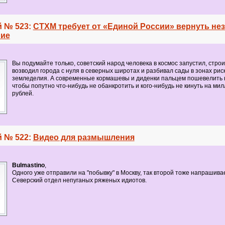
 № 523:
СТХМ требует от «Единой России» вернуть не
ние
Вы подумайте только, советский народ человека в космос запустил, стро
возводил города с нуля в северных широтах и разбивал сады в зонах рис
земледелия. А современные кормашевы и диденки пальцем пошевелить н
чтобы попутно что-нибудь не обанкротить и кого-нибудь не кинуть на ми
рублей.
 № 522:
Видео для размышления
Bulmastino
,
Одного уже отправили на "побывку" в Москву, так второй тоже напрашива
Северский отдел непуганых ряженых идиотов.