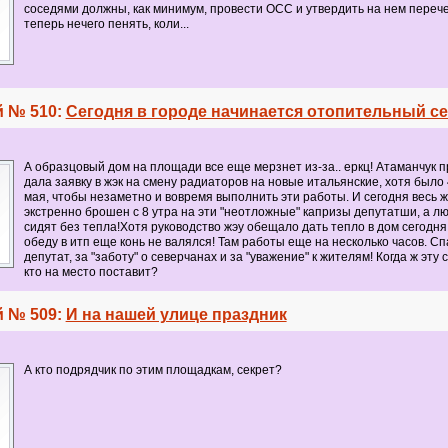
соседями должны, как минимум, провести ОСС и утвердить на нем перечен
теперь нечего пенять, коли...
 № 510:
Сегодня в городе начинается отопительный с
А образцовый дом на площади все еще мерзнет из-за.. еркц! Атаманчук п
дала заявку в жэк на смену радиаторов на новые итальянские, хотя было 
мая, чтобы незаметно и вовремя выполнить эти работы. И сегодня весь ж
экстренно брошен с 8 утра на эти "неотложные" капризы депутатши, а л
сидят без тепла!Хотя руководство жэу обещало дать тепло в дом сегодня к
обеду в итп еще конь не валялся! Там работы еще на несколько часов. Сп
депутат, за "заботу" о северчанах и за "уважение" к жителям! Когда ж эту
кто на место поставит?
 № 509:
И на нашей улице праздник
А кто подрядчик по этим площадкам, секрет?