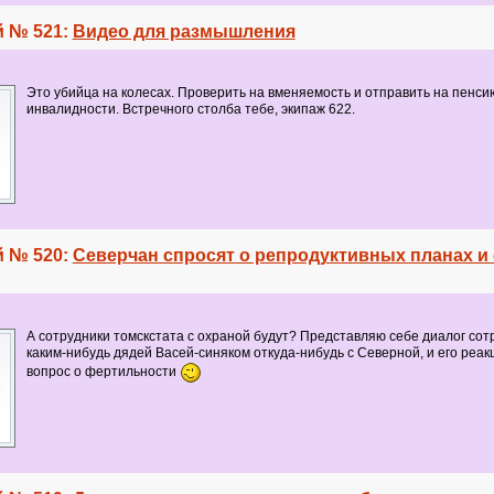
 № 521:
Видео для размышления
Это убийца на колесах. Проверить на вменяемость и отправить на пенси
инвалидности. Встречного столба тебе, экипаж 622.
 № 520:
Северчан спросят о репродуктивных планах и
А сотрудники томскстата с охраной будут? Представляю себе диалог сот
каким-нибудь дядей Васей-синяком откуда-нибудь с Северной, и его реак
вопрос о фертильности