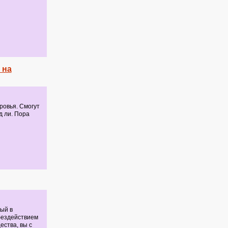
 на
ровья. Смогут
д ли. Пора
ный в
 бездействием
ества, вы с