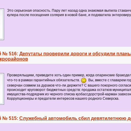
Это серьезная опасность. Пару лет назад одна знакомая выпила стаканч
кулера после посещения солярия в новой бане, и подхватила энтеровиру
 № 516:
Депутаты проверили дороги и обсудили планы
крорайонов
Проверяльщики, приведите хоть один пример, когда опаринские бракоде
что-то в рамках гарантийных обязательств.
Вы, вместе с главарем го
северчан совмем за дураков что-ли держите? С вашего покорного согласи
происходит круговорот бюджетных средств: продажа остатков муниципал
имущества-подрядчик из черного списка кузбассдорстрой-карман завхозн
Коррупционеры и предатели интересов нашего родного Северска.
 № 515:
Служебный автомобиль сбил девятилетнюю д