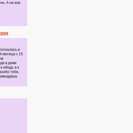
ь. А на жэк
езон
роснулась и
4 месяца с 15
эк
юди в доме
 обеду, а к
асибо тебе,
 самодуршу