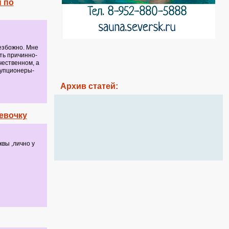
 по
безбожно. Мне
ть причинно-
чественном, а
рупционеры-
Архив статей:
евочку
квы ,лично у