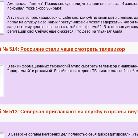
Амелинская "школа". Правильно сделали, что сняли его с поста. И завхоза
покрывал, тоже скоро убирают.
А тут еще вопрос к кадровой службе ово: как субтильный метр с кепкой, д
попал на службу в ово, каких преступников он может задержать и как он 
защитить имущество северчан с такой физ. формой? Это полная дискре
репутации ово! Сейчас еще окажется, что девочка "пьяная" была.
 № 514:
Россияне стали чаще смотреть телевизор
В век информационных технологий глупо смотреть телевизор с навязанн
"программой" и рекламой. Я выбираю интернет ТВ с максимальной свобо
 № 513:
Северчан приглашают на службу в органы вну
В Северске органы внутрених дел полностью себя дискредитировали. Ув