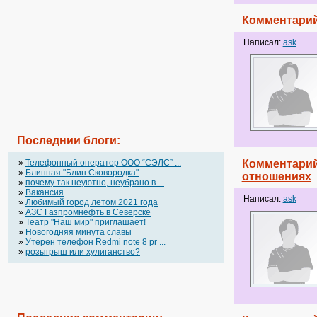
Комментарий
Написал:
ask
Последнии блоги:
»
Телефонный оператор OOO “СЭЛС” ...
Комментарий
»
Блинная "Блин.Сковородка"
отношениях
»
почему так неуютно, неубрано в ...
»
Вакансия
Написал:
ask
»
Любимый город летом 2021 года
»
АЗС Газпромнефть в Северске
»
Театр "Наш мир" приглашает!
»
Новогодняя минута славы
»
Утерен телефон Redmi note 8 pr ...
»
розыгрыш или хулиганство?