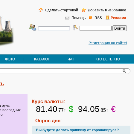
Сделать стартовой
Добавить в избранное
Помощь
RSS
Реклама
Регистрация на сайте!
ФОТО
КАТАЛОГ
ЧАТ
КТО ЕСТЬ КТО
ть
Курс валюты:
а руль
81.40
$
94.05
€
77↑
85↑
те последних
но
Опрос дня:
Вы будете делать прививку от коронавируса?