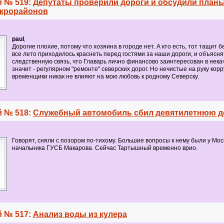
 № 519:
Депутаты проверили дороги и обсудили планы
крорайонов
paul
,
Дорогие плохие, потому что хозяина в городе нет. А кто есть, тот тащит 
все лето приходилось краснеть перед гостями за наши дороги, и объясня
следственную связь, что Главарь лично финансово заинтересован в нека
значит - регулярном "ремонте" северских дорог. Но нечистые на руку кор
временщики никак не влияют на мою любовь к родному Северску.
 № 518:
Служебный автомобиль сбил девятилетнюю д
Говорят, сняли с позором по-тихому. Большие вопросы к нему были у Мос
начальника ГУСБ Макарова. Сейчас Тартышный временно врио.
 № 517:
Анализ воды из кулера