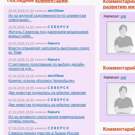
Последние
комментарии
:
Комментарий
развитию ми
alex33kaw
20.06.2026 07:33
написал
Из-за крупной задолженности по алиментам
Написал:
ask
северчанин...
С Е В Е Р С К
19.05.2026 14:30
написал
Житель Северска под давлением мошенников
вскрыл сейф...
барыга
04.05.2026 21:25
написал
Власти планируют наполнить высохшее озеро
из Томи
барыга
23.04.2026 21:39
написал
Стартовало голосование по выбору дизайн-
Комментарий
проектов для...
alex33kaw
07.04.2026 15:18
написал
Написал:
ask
Конкурс чтецов «Колокол Чернобыля»
С Е В Е Р С К
04.04.2026 18:35
написал
Две невестки подрались на юбилее свекрови
С Е В Е Р С К
04.04.2026 18:34
написал
Две невестки подрались на юбилее свекрови
барыга
27.03.2026 19:54
написал
Из-за активного снеготаяния коммунальные
службы города...
С Е В Е Р С К
07.03.2026 22:33
написал
Комментарий
Северск принял участие в Лыжне России