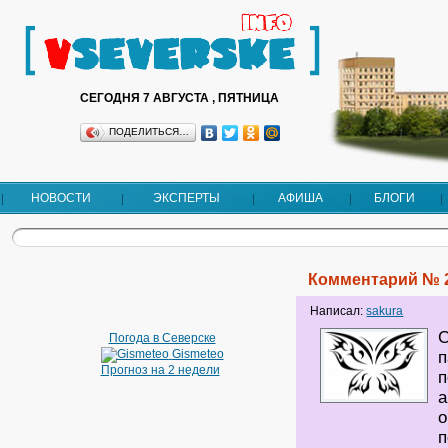
СЕГОДНЯ 7 АВГУСТА , ПЯТНИЦА
ПОДЕЛИТЬСЯ…
НОВОСТИ
ЭКСПЕРТЫ
АФИША
БЛОГИ
Комментарий № 
Написал:
sakura
С
Погода в Северске
Gismeteo
п
Прогноз на 2 недели
п
а
о
п