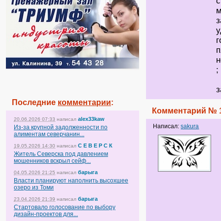
с
м
з
у
г
п
с
з
Последние
комментарии
:
Комментарий № 
alex33kaw
20.06.2026 07:33
написал
Написал:
sakura
Из-за крупной задолженности по
алиментам северчанин...
С Е В Е Р С К
19.05.2026 14:30
написал
Житель Северска под давлением
мошенников вскрыл сейф...
барыга
04.05.2026 21:25
написал
Власти планируют наполнить высохшее
озеро из Томи
барыга
23.04.2026 21:39
написал
Стартовало голосование по выбору
дизайн-проектов для...