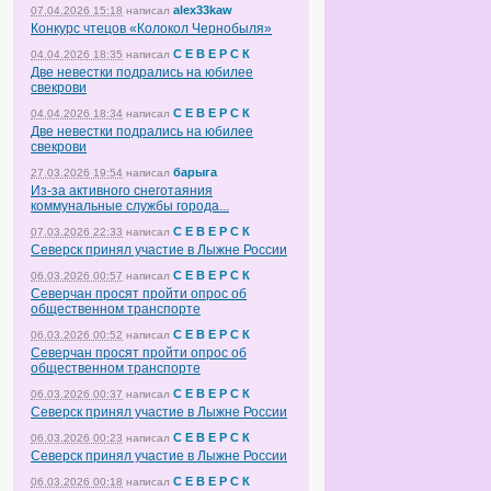
alex33kaw
07.04.2026 15:18
написал
Конкурс чтецов «Колокол Чернобыля»
С Е В Е Р С К
04.04.2026 18:35
написал
Две невестки подрались на юбилее
свекрови
С Е В Е Р С К
04.04.2026 18:34
написал
Две невестки подрались на юбилее
свекрови
барыга
27.03.2026 19:54
написал
Из-за активного снеготаяния
коммунальные службы города...
С Е В Е Р С К
07.03.2026 22:33
написал
Северск принял участие в Лыжне России
С Е В Е Р С К
06.03.2026 00:57
написал
Северчан просят пройти опрос об
общественном транспорте
С Е В Е Р С К
06.03.2026 00:52
написал
Северчан просят пройти опрос об
общественном транспорте
С Е В Е Р С К
06.03.2026 00:37
написал
Северск принял участие в Лыжне России
С Е В Е Р С К
06.03.2026 00:23
написал
Северск принял участие в Лыжне России
С Е В Е Р С К
06.03.2026 00:18
написал