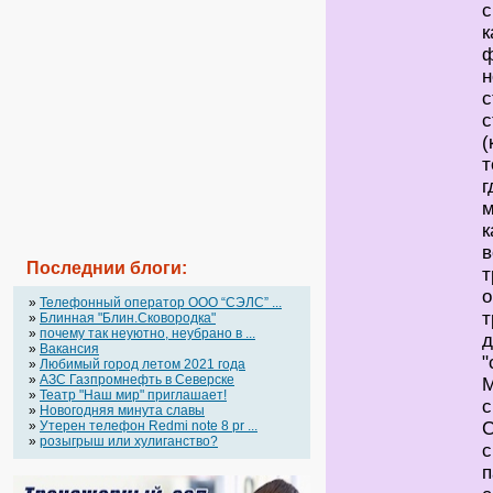
с
к
ф
н
с
с
(
т
г
м
к
в
Последнии блоги:
т
о
»
Телефонный оператор OOO “СЭЛС” ...
т
»
Блинная "Блин.Сковородка"
»
почему так неуютно, неубрано в ...
д
»
Вакансия
"
»
Любимый город летом 2021 года
»
АЗС Газпромнефть в Северске
М
»
Театр "Наш мир" приглашает!
с
»
Новогодняя минута славы
»
Утерен телефон Redmi note 8 pr ...
С
»
розыгрыш или хулиганство?
с
п