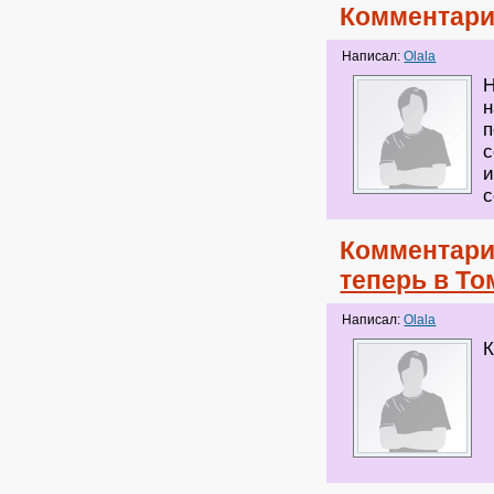
Комментари
Написал:
Olala
Н
н
п
с
и
с
Комментари
теперь в То
Написал:
Olala
К