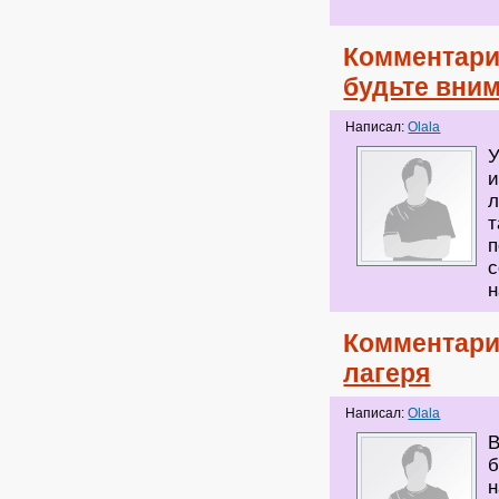
Комментари
будьте вни
Написал:
Olala
У
и
л
т
п
с
Комментари
лагеря
Написал:
Olala
В
б
н