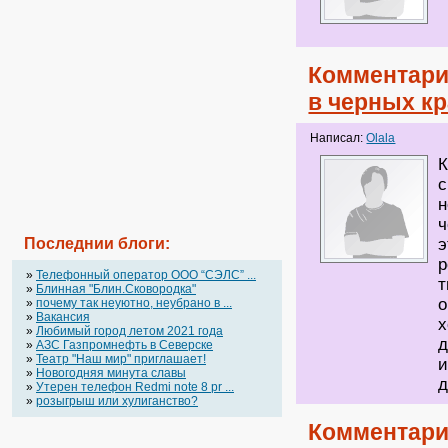
Комментари
в черных к
Написал:
Olala
К
с
н
ч
Последнии блоги:
э
р
»
Телефонный оператор OOO “СЭЛС” ...
т
»
Блинная "Блин.Сковородка"
о
»
почему так неуютно, неубрано в ...
»
Вакансия
х
»
Любимый город летом 2021 года
д
»
АЗС Газпромнефть в Северске
»
Театр "Наш мир" приглашает!
и
»
Новогодняя минута славы
д
»
Утерен телефон Redmi note 8 pr ...
»
розыгрыш или хулиганство?
Комментари