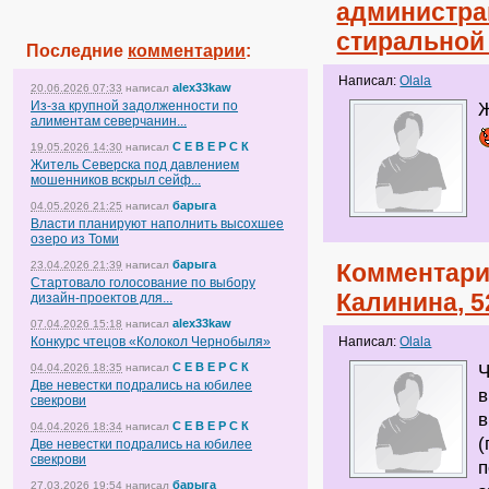
администра
стиральной
Последние
комментарии
:
Написал:
Olala
alex33kaw
20.06.2026 07:33
написал
Из-за крупной задолженности по
Ж
алиментам северчанин...
С Е В Е Р С К
19.05.2026 14:30
написал
Житель Северска под давлением
мошенников вскрыл сейф...
барыга
04.05.2026 21:25
написал
Власти планируют наполнить высохшее
озеро из Томи
барыга
23.04.2026 21:39
написал
Комментари
Стартовало голосование по выбору
Калинина, 5
дизайн-проектов для...
alex33kaw
07.04.2026 15:18
написал
Конкурс чтецов «Колокол Чернобыля»
Написал:
Olala
С Е В Е Р С К
04.04.2026 18:35
написал
Ч
Две невестки подрались на юбилее
в
свекрови
в
С Е В Е Р С К
04.04.2026 18:34
написал
(
Две невестки подрались на юбилее
свекрови
п
барыга
27.03.2026 19:54
написал