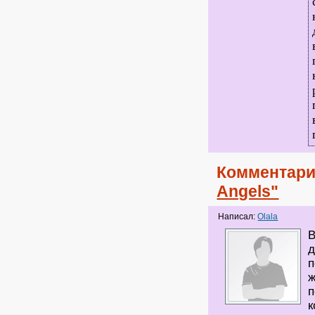
Комментари
Angels"
Написал:
Olala
В
д
п
ж
п
к