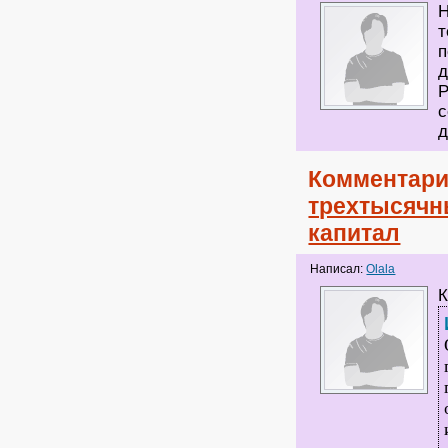
Н
т
п
д
Р
с
д
Комментари
трехтысячн
капитал
Написал:
Olala
К