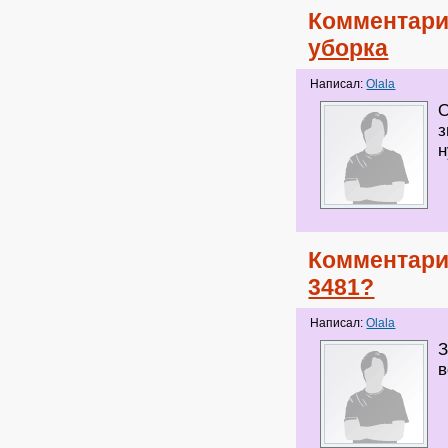
Комментари
уборка
Написал:
Olala
О
з
н
Комментари
3481?
Написал:
Olala
З
в