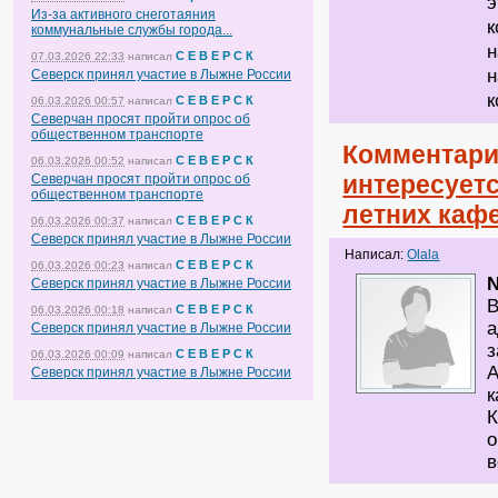
э
Из-за активного снеготаяния
к
коммунальные службы города...
н
С Е В Е Р С К
07.03.2026 22:33
написал
н
Северск принял участие в Лыжне России
к
С Е В Е Р С К
06.03.2026 00:57
написал
Северчан просят пройти опрос об
общественном транспорте
Комментари
С Е В Е Р С К
06.03.2026 00:52
написал
интересует
Северчан просят пройти опрос об
общественном транспорте
летних каф
С Е В Е Р С К
06.03.2026 00:37
написал
Северск принял участие в Лыжне России
Написал:
Olala
С Е В Е Р С К
06.03.2026 00:23
написал
Северск принял участие в Лыжне России
В
С Е В Е Р С К
06.03.2026 00:18
написал
а
Северск принял участие в Лыжне России
з
С Е В Е Р С К
06.03.2026 00:09
написал
А
Северск принял участие в Лыжне России
к
К
о
в