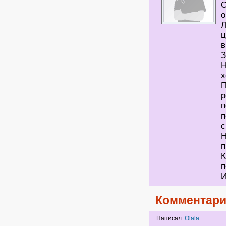
О
о
Л
ц
в
З
Н
х
П
р
п
п
с
Н
п
К
И
Комментари
Написал:
Olala