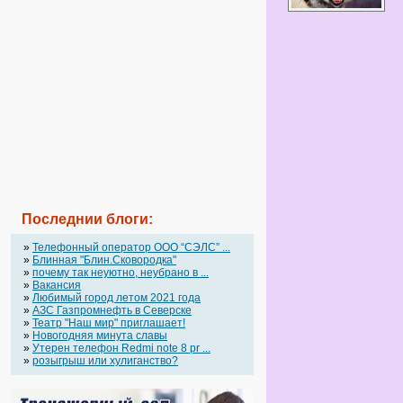
Последнии блоги:
»
Телефонный оператор OOO “СЭЛС” ...
»
Блинная "Блин.Сковородка"
»
почему так неуютно, неубрано в ...
»
Вакансия
»
Любимый город летом 2021 года
»
АЗС Газпромнефть в Северске
»
Театр "Наш мир" приглашает!
»
Новогодняя минута славы
»
Утерен телефон Redmi note 8 pr ...
»
розыгрыш или хулиганство?