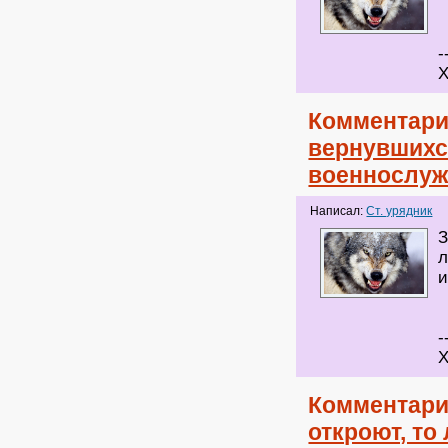
-
Х
Комментари
вернувшихс
военнослуж
Написал:
Ст. урядник
З
л
и
-
Х
Комментари
откроют, то