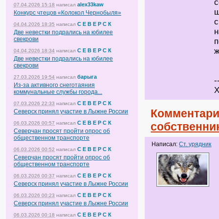
с
alex33kaw
07.04.2026 15:18
написал
ш
Конкурс чтецов «Колокол Чернобыля»
с
С Е В Е Р С К
04.04.2026 18:35
написал
н
Две невестки подрались на юбилее
свекрови
п
ж
С Е В Е Р С К
04.04.2026 18:34
написал
Две невестки подрались на юбилее
свекрови
барыга
27.03.2026 19:54
написал
-
Из-за активного снеготаяния
Х
коммунальные службы города...
С Е В Е Р С К
07.03.2026 22:33
написал
Комментари
Северск принял участие в Лыжне России
С Е В Е Р С К
06.03.2026 00:57
написал
собственни
Северчан просят пройти опрос об
общественном транспорте
Написал:
Ст. урядник
С Е В Е Р С К
06.03.2026 00:52
написал
Северчан просят пройти опрос об
общественном транспорте
С Е В Е Р С К
06.03.2026 00:37
написал
Северск принял участие в Лыжне России
С Е В Е Р С К
06.03.2026 00:23
написал
Северск принял участие в Лыжне России
С Е В Е Р С К
06.03.2026 00:18
написал