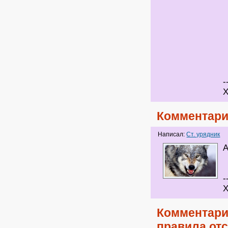
-
Х
Комментари
Написал:
Ст. урядник
А
-
Х
Комментари
правила от