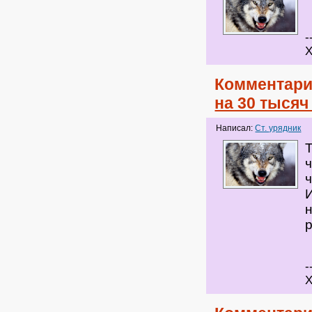
-
Х
Комментари
на 30 тыся
Написал:
Ст. урядник
Т
-
Х