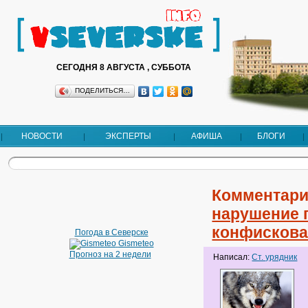
СЕГОДНЯ 8 АВГУСТА , СУББОТА
ПОДЕЛИТЬСЯ…
НОВОСТИ
ЭКСПЕРТЫ
АФИША
БЛОГИ
Комментари
нарушение 
конфискова
Погода в Северске
Gismeteo
Прогноз на 2 недели
Написал:
Ст. урядник