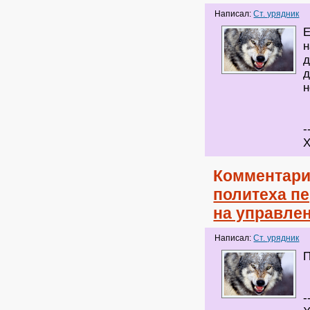
Написал:
Ст. урядник
Е
н
д
д
н
-
Х
Комментари
политеха п
на управле
Написал:
Ст. урядник
П
-