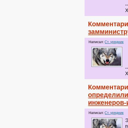
-
Х
Комментари
замминистр
Написал:
Ст. урядник
-
Х
Комментари
определили
инженеров-
Написал:
Ст. урядник
Э
п