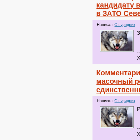
кандидату 
в ЗАТО Сев
Написал:
Ст. урядник
З
-
Х
Комментари
масочный ре
единственн
Написал:
Ст. урядник
Р
-
Х