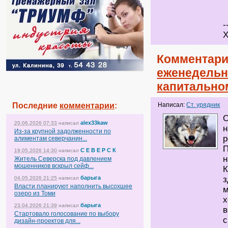
-
Х
Комментари
еженедельн
капитально
Последние
комментарии
:
Написал:
Ст. урядник
О
alex33kaw
20.06.2026 07:33
написал
н
Из-за крупной задолженности по
р
алиментам северчанин...
П
С Е В Е Р С К
19.05.2026 14:30
написал
н
Житель Северска под давлением
мошенников вскрыл сейф...
К
барыга
з
04.05.2026 21:25
написал
Власти планируют наполнить высохшее
м
озеро из Томи
х
барыга
23.04.2026 21:39
написал
в
Стартовало голосование по выбору
с
дизайн-проектов для...