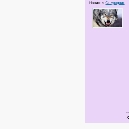
Написал:
Ст. урядник
-
Х