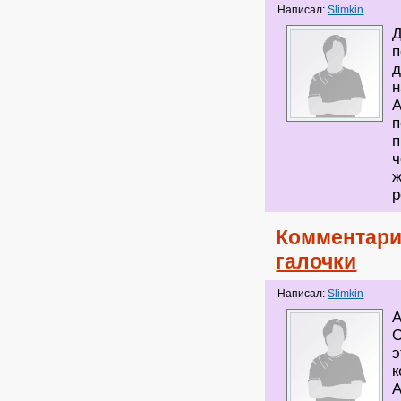
Написал:
Slimkin
Д
п
д
н
А
п
п
ч
ж
р
Комментари
галочки
Написал:
Slimkin
А
О
э
к
А