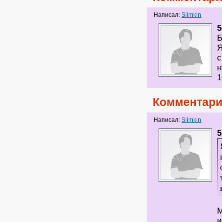
Написал:
Slimkin
5
Б
Я
с
н
1
Комментари
Написал:
Slimkin
5
М
и