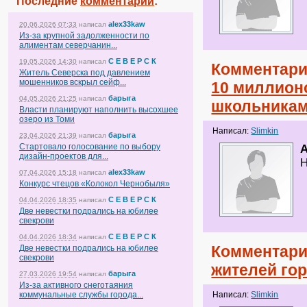
Последние
комментарии
:
alex33kaw
20.06.2026 07:33
написал
Из-за крупной задолженности по
алиментам северчанин...
С Е В Е Р С К
19.05.2026 14:30
написал
Комментари
Житель Северска под давлением
мошенников вскрыл сейф...
10 миллионо
барыга
04.05.2026 21:25
написал
школьникам
Власти планируют наполнить высохшее
озеро из Томи
Написал:
Slimkin
барыга
23.04.2026 21:39
написал
Стартовало голосование по выбору
дизайн-проектов для...
Н
alex33kaw
07.04.2026 15:18
написал
Конкурс чтецов «Колокол Чернобыля»
С Е В Е Р С К
04.04.2026 18:35
написал
Две невестки подрались на юбилее
свекрови
С Е В Е Р С К
04.04.2026 18:34
написал
Комментари
Две невестки подрались на юбилее
свекрови
жителей го
барыга
27.03.2026 19:54
написал
Из-за активного снеготаяния
коммунальные службы города...
Написал:
Slimkin