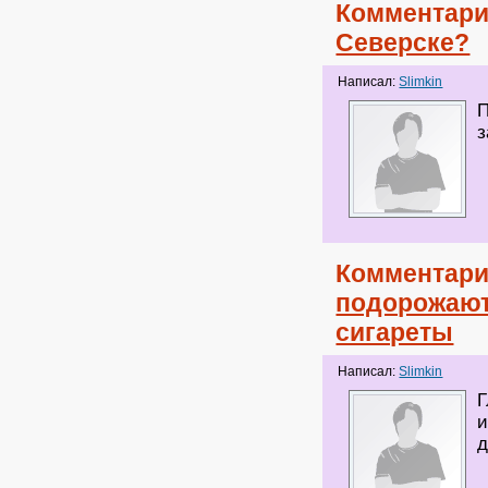
Комментари
Северске?
Написал:
Slimkin
П
з
Комментари
подорожают
сигареты
Написал:
Slimkin
Г
и
д