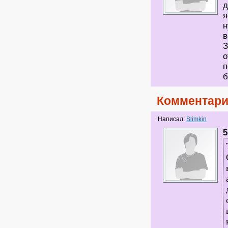
д
я
н
в
З
о
п
б
Комментари
Написал:
Slimkin
5