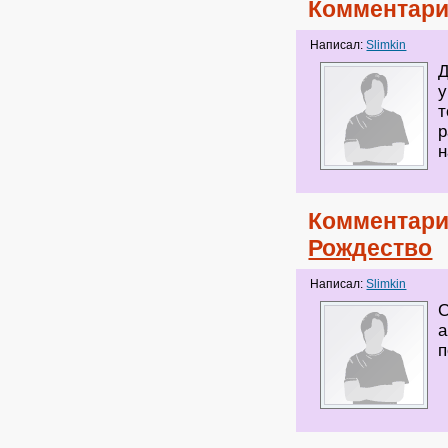
Комментари
Написал:
Slimkin
Д
у
т
р
н
Комментари
Рождество
Написал:
Slimkin
С
а
п