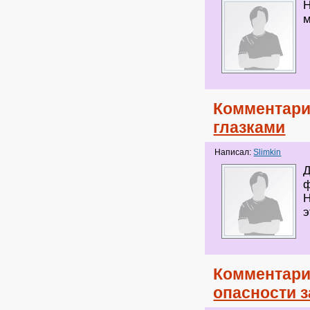
Н
м
Комментари
глазками
Написал:
Slimkin
Д
ф
Н
э
Комментари
опасности 