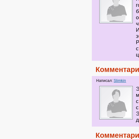
г
б
о
ч
И
э
Р
с
ц
Комментари
Написал:
Slimkin
Э
м
с
с
Э
д
Комментари