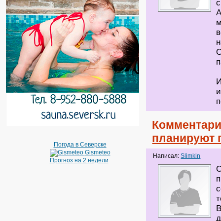
с
А
в
н
О
п
И
и
п
Комментари
планируют 
Погода в Северске
Gismeteo
Написал:
Slimkin
Прогноз на 2 недели
С
п
с
т
В
д