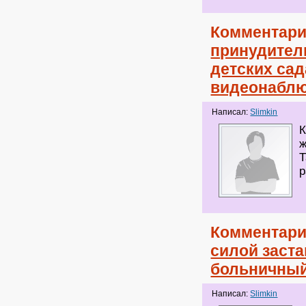
Комментари
принудител
детских сад
видеонабл
Написал:
Slimkin
К
ж
Т
р
Комментари
силой заста
больничны
Написал:
Slimkin