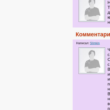
Н
Т
д
к
н
Комментари
Написал:
Slimkin
Ч
с
С
с
В
и
и
п
н
В
н
в
п