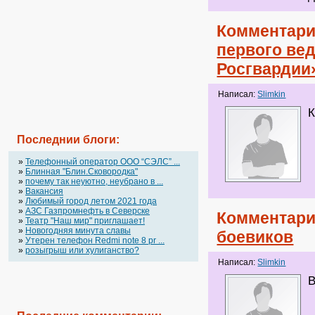
Комментари
первого ве
Росгвардии
Написал:
Slimkin
К
Последнии блоги:
»
Телефонный оператор OOO “СЭЛС” ...
»
Блинная "Блин.Сковородка"
»
почему так неуютно, неубрано в ...
»
Вакансия
»
Любимый город летом 2021 года
»
АЗС Газпромнефть в Северске
Комментари
»
Театр "Наш мир" приглашает!
»
Новогодняя минута славы
боевиков
»
Утерен телефон Redmi note 8 pr ...
»
розыгрыш или хулиганство?
Написал:
Slimkin
В