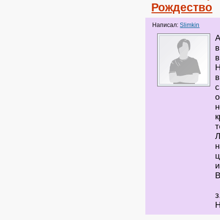
Рождество
Написал:
Slimkin
А
в
в
Н
в
с
о
н
к
т
Л
н
ц
и
В
з
Н