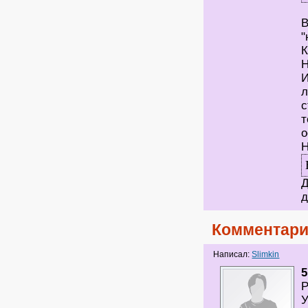
В
"
К
Н
И
л
с
т
о
Н
Д
д
Комментари
Написал:
Slimkin
5
Р
У