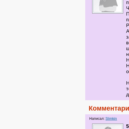
п
Ч
П
п
А
з
в
ш
н
Н
H
о
Н
т
д
Комментари
Написал:
Slimkin
5