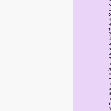
к
О
о
ч
н
т
В
Ч
и
о
и
Р
п
д
к
Н
ч
и
В
п
т
п