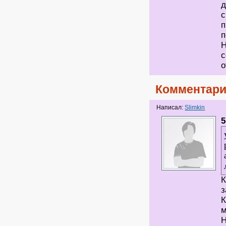
д
с
п
п
Н
с
о
Комментари
Написал:
Slimkin
5
К
з
К
м
Н