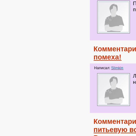
П
п
Комментари
помеха!
Написал:
Slimkin
Л
н
Комментари
питьевую в