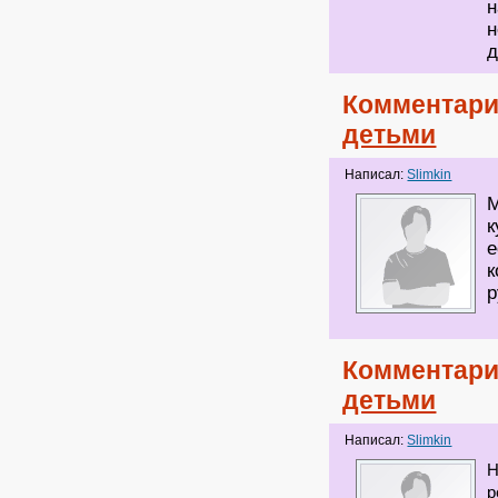
н
н
д
Комментари
детьми
Написал:
Slimkin
М
к
е
к
р
Комментари
детьми
Написал:
Slimkin
Н
р