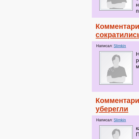
н
п
Комментари
сократились
Написал:
Slimkin
Н
р
м
Комментари
уберегли
Написал:
Slimkin
к
П