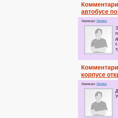
Комментари
автобусе п
Написал:
Slimkin
Э
п
д
с
т
Комментари
корпусе от
Написал:
Slimkin
Д
У