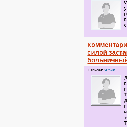
v
у
р
в
с
Комментари
силой заста
больничны
Написал:
Slimkin
Д
в
п
Т
Д
п
и
т
Т