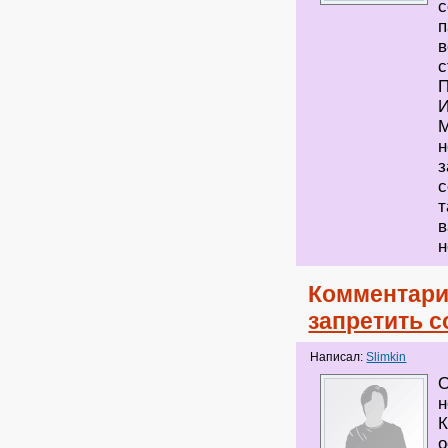
с
п
в
с
П
И
М
н
з
с
т
в
н
Комментари
запретить с
Написал:
Slimkin
О
н
К
о