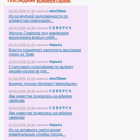
Последние
комментарии
:
alex33kaw
20.06.2026 07:33
написал
Из-за крупной задолженности по
алиментам северчанин...
С Е В Е Р С К
19.05.2026 14:30
написал
Житель Северска под давлением
мошенников вскрыл сейф...
барыга
04.05.2026 21:25
написал
Власти планируют наполнить высохшее
озеро из Томи
барыга
23.04.2026 21:39
написал
Стартовало голосование по выбору
дизайн-проектов для...
alex33kaw
07.04.2026 15:18
написал
Конкурс чтецов «Колокол Чернобыля»
С Е В Е Р С К
04.04.2026 18:35
написал
Две невестки подрались на юбилее
свекрови
С Е В Е Р С К
04.04.2026 18:34
написал
Две невестки подрались на юбилее
свекрови
барыга
27.03.2026 19:54
написал
Из-за активного снеготаяния
коммунальные службы города...