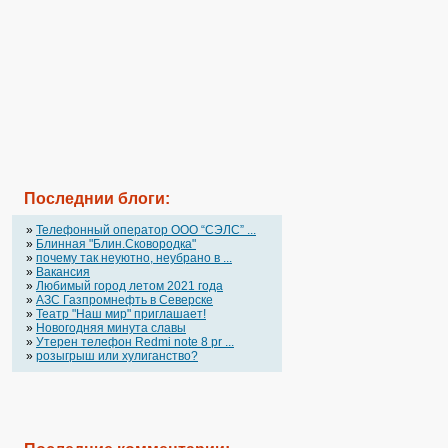
Последнии блоги:
»
Телефонный оператор OOO “СЭЛС” ...
»
Блинная "Блин.Сковородка"
»
почему так неуютно, неубрано в ...
»
Вакансия
»
Любимый город летом 2021 года
»
АЗС Газпромнефть в Северске
»
Театр "Наш мир" приглашает!
»
Новогодняя минута славы
»
Утерен телефон Redmi note 8 pr ...
»
розыгрыш или хулиганство?