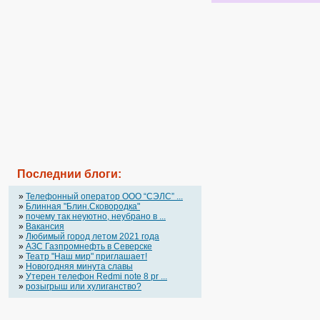
Последнии блоги:
»
Телефонный оператор OOO “СЭЛС” ...
»
Блинная "Блин.Сковородка"
»
почему так неуютно, неубрано в ...
»
Вакансия
»
Любимый город летом 2021 года
»
АЗС Газпромнефть в Северске
»
Театр "Наш мир" приглашает!
»
Новогодняя минута славы
»
Утерен телефон Redmi note 8 pr ...
»
розыгрыш или хулиганство?