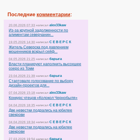
Последние
комментарии
:
alex33kaw
20.06.2026 07:33
написал
Из-за крупной задолженности по
алиментам северчанин...
С Е В Е Р С К
19.05.2026 14:30
написал
Житель Северска под давлением
мошенников вскрыл сейф...
барыга
04.05.2026 21:25
написал
Власти планируют наполнить высохшее
озеро из Томи
барыга
23.04.2026 21:39
написал
Стартовало голосование по выбору
дизайн-проектов для...
alex33kaw
07.04.2026 15:18
написал
Конкурс чтецов «Колокол Чернобыля»
С Е В Е Р С К
04.04.2026 18:35
написал
Две невестки подрались на юбилее
свекрови
С Е В Е Р С К
04.04.2026 18:34
написал
Две невестки подрались на юбилее
свекрови
барыга
27.03.2026 19:54
написал