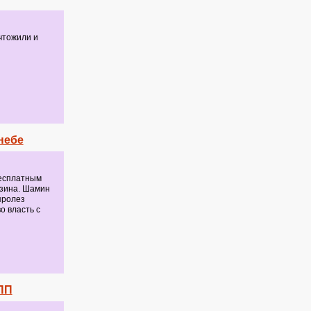
чтожили и
небе
бесплатным
нзина. Шамин
пролез
о власть с
ПП