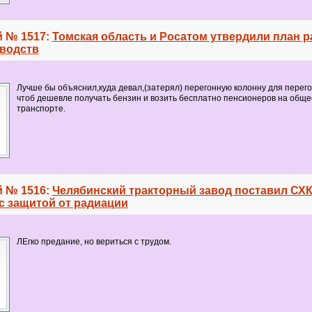
 № 1517:
Томская область и Росатом утвердили план р
водств
Лучше бы объяснил,куда девал,(затерял) перегонную колонну для перего
чтоб дешевле получать бензин и возить бесплатно пенсионеров на общ
транспорте.
 № 1516:
Челябинский тракторный завод поставил СХ
с защитой от радиации
ЛЕгко предание, но вериться с трудом.