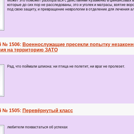
Может это поможет разобраться с действиями Кузьменко в финансовых в
которые до сих пор не расследованы, это и уголек и матрасы, взятие вор
под свою защиту, и превращение неврологии в отделение для лечения а
 № 1506:
Военнослужащие пресекли попытку незаконн
ия на территорию ЗАТО
Рад, что поймали шпиона: ни птица не полетит, ни враг не пролезет.
 № 1505:
Перевёрнутый класс
любители похвастаться об успехах