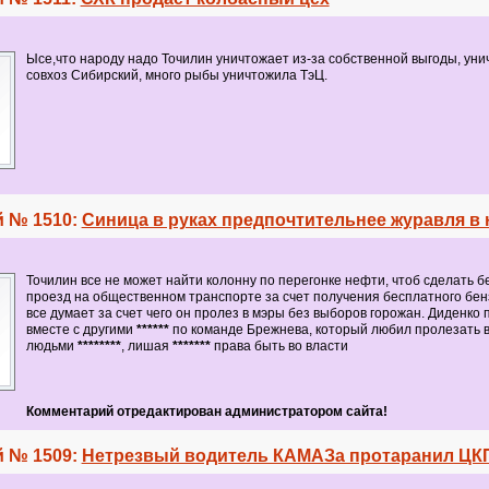
Ысе,что народу надо Точилин уничтожает из-за собственной выгоды, уни
совхоз Сибирский, много рыбы уничтожила ТэЦ.
 № 1510:
Синица в руках предпочтительнее журавля в 
Точилин все не может найти колонну по перегонке нефти, чтоб сделать 
проезд на общественном транспорте за счет получения бесплатного бе
все думает за счет чего он пролез в мэры без выборов горожан. Диденко 
вместе с другими
******
по команде Брежнева, который любил пролезать в
людьми
********
, лишая
*******
права быть во власти
Комментарий отредактирован администратором сайта!
 № 1509:
Нетрезвый водитель КАМАЗа протаранил ЦК