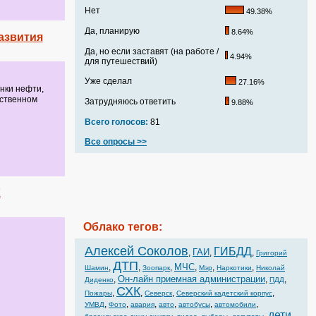
Нет
49.38%
Да, планирую
8.64%
азвития
Да, но если заставят (на работе /
4.94%
для путешествий)
Уже сделал
27.16%
нки нефти,
ественном
Затрудняюсь ответить
9.88%
Всего голосов:
81
Все опросы >>
К
Облако тегов:
Алексей Соколов
ГИБДД
ГАИ
,
,
,
Григорий
ДТП
МЧС
,
,
,
,
,
,
Шамин
Зоопарк
Мэр
Наркотики
Николай
Он-лайн приемная администрации
,
,
,
Диденко
ПДД
СХК
,
,
,
,
Пожары
Северск
Северский кадетский корпус
,
,
,
,
,
,
УМВД
Фото
авария
авто
автобусы
автомобили
дети