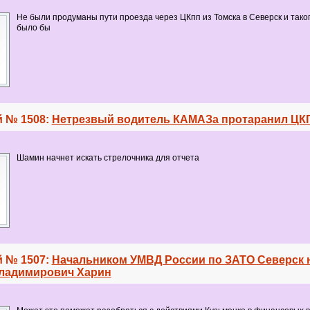
Не были продуманы пути проезда через ЦКпп из Томска в Северск и тако
было бы
 № 1508:
Нетрезвый водитель КАМАЗа протаранил ЦК
Шамин начнет искать стрелочника для отчета
 № 1507:
Начальником УМВД России по ЗАТО Северск 
ладимирович Харин