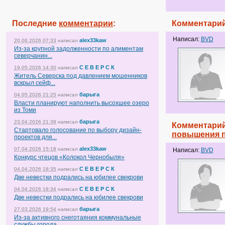
Последние
комментарии
:
Комментарий
Написал:
BVD
alex33kaw
20.06.2026 07:33
написал
Из-за крупной задолженности по алиментам
северчанин...
С Е В Е Р С К
19.05.2026 14:30
написал
Житель Северска под давлением мошенников
вскрыл сейф...
барыга
04.05.2026 21:25
написал
Власти планируют наполнить высохшее озеро
из Томи
барыга
23.04.2026 21:39
написал
Комментарий
Стартовало голосование по выбору дизайн-
повышения п
проектов для...
alex33kaw
07.04.2026 15:18
написал
Написал:
BVD
Конкурс чтецов «Колокол Чернобыля»
С Е В Е Р С К
04.04.2026 18:35
написал
Две невестки подрались на юбилее свекрови
С Е В Е Р С К
04.04.2026 18:34
написал
Две невестки подрались на юбилее свекрови
барыга
27.03.2026 19:54
написал
Из-за активного снеготаяния коммунальные
службы города...