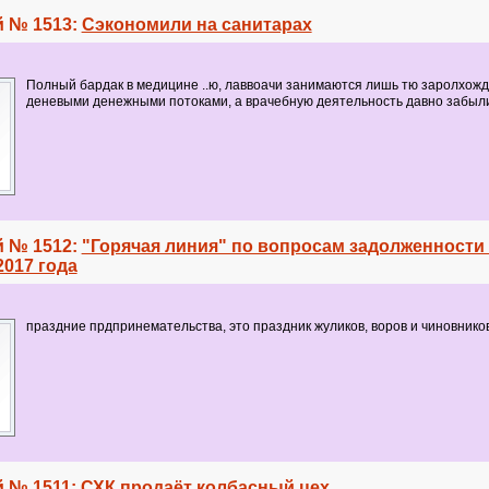
 № 1513:
Сэкономили на санитарах
Полный бардак в медицине ..ю, лаввоачи занимаются лишь тю заролхож
деневыми денежными потоками, а врачебную деятельность давно забыл
 № 1512:
"Горячая линия" по вопросам задолженности 
017 года
праздние прдпринемательства, это праздник жуликов, воров и чиновнико
 № 1511:
СХК продаёт колбасный цех