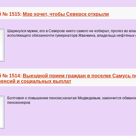
 № 1515:
Мэр хочет, чтобы Северск открыли
Шаркнулся мужик, его в Северске никто самого не избирал, пролез во влас
исполяющего обязанночти гуюернаторв Жвачкина, владельца нефтяных 
 № 1514:
Выездной прием граждан в поселке Самусь п
енсий и социальных выплат
Болтовня о повышении пенсии,начатая Медведевым, закончится обмано
пенсионеров