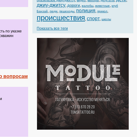
,
,
,
,
,
бразильское джиу-джитсу
видео
выборы
депутаты
джиу-джитсу
дороги
,
,
,
,
жалобы
животные
клуб
полиция
,
,
,
,
,
Банзай
люди
пешеходы
прикол
происшествия
спорт
,
,
школы
Показать все теги
ть по указке
скважин
о вопросам
м