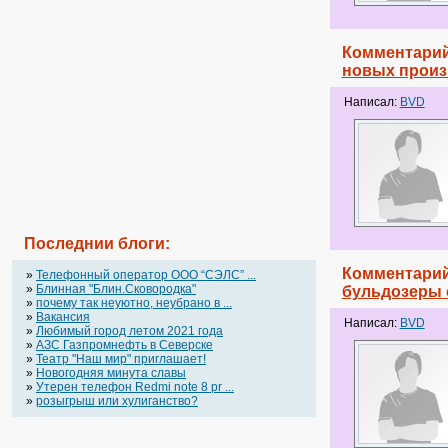
Комментарий
новых произ
Написал:
BVD
Последнии блоги:
Комментарий
»
Телефонный оператор OOO “СЭЛС” ...
»
Блинная "Блин.Сковородка"
бульдозеры 
»
почему так неуютно, неубрано в ...
»
Вакансия
Написал:
BVD
»
Любимый город летом 2021 года
»
АЗС Газпромнефть в Северске
»
Театр "Наш мир" приглашает!
»
Новогодняя минута славы
»
Утерен телефон Redmi note 8 pr ...
»
розыгрыш или хулиганство?