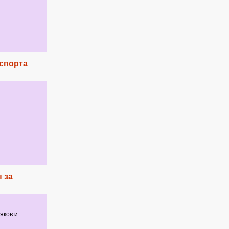
 спорта
 за
яков и