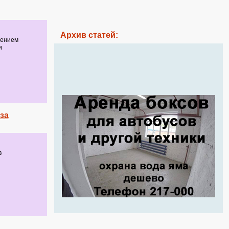
Архив статей:
дением
и
за
в