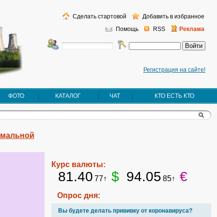
Сделать стартовой
Добавить в избранное
Помощь
RSS
Реклама
Регистрация на сайте!
ФОТО
КАТАЛОГ
ЧАТ
КТО ЕСТЬ КТО
имальной
Курс валюты:
81.40
$
94.05
€
77↑
85↑
Опрос дня:
Вы будете делать прививку от коронавируса?