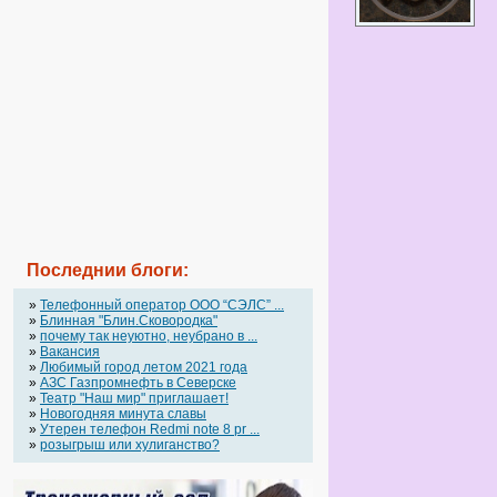
Последнии блоги:
»
Телефонный оператор OOO “СЭЛС” ...
»
Блинная "Блин.Сковородка"
»
почему так неуютно, неубрано в ...
»
Вакансия
»
Любимый город летом 2021 года
»
АЗС Газпромнефть в Северске
»
Театр "Наш мир" приглашает!
»
Новогодняя минута славы
»
Утерен телефон Redmi note 8 pr ...
»
розыгрыш или хулиганство?