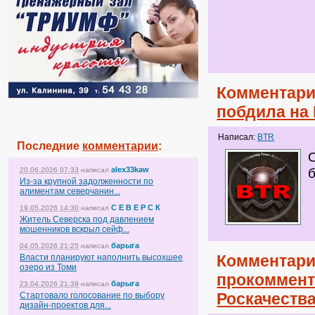
Комментари
побдила на
Написал:
BTR
Последние
комментарии
:
alex33kaw
20.06.2026 07:33
написал
Из-за крупной задолженности по
алиментам северчанин...
С Е В Е Р С К
19.05.2026 14:30
написал
Житель Северска под давлением
мошенников вскрыл сейф...
барыга
04.05.2026 21:25
написал
Комментари
Власти планируют наполнить высохшее
озеро из Томи
прокоммент
барыга
23.04.2026 21:39
написал
Роскачеств
Стартовало голосование по выбору
дизайн-проектов для...