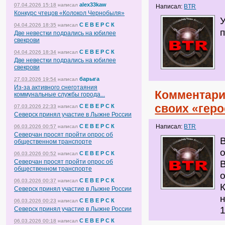
alex33kaw
07.04.2026 15:18
написал
Написал:
BTR
Конкурс чтецов «Колокол Чернобыля»
С Е В Е Р С К
04.04.2026 18:35
написал
п
Две невестки подрались на юбилее
свекрови
С Е В Е Р С К
04.04.2026 18:34
написал
Две невестки подрались на юбилее
свекрови
барыга
27.03.2026 19:54
написал
Из-за активного снеготаяния
Комментари
коммунальные службы города...
своих «гер
С Е В Е Р С К
07.03.2026 22:33
написал
Северск принял участие в Лыжне России
С Е В Е Р С К
Написал:
BTR
06.03.2026 00:57
написал
Северчан просят пройти опрос об
В
общественном транспорте
С Е В Е Р С К
06.03.2026 00:52
написал
Северчан просят пройти опрос об
общественном транспорте
С Е В Е Р С К
06.03.2026 00:37
написал
Северск принял участие в Лыжне России
С Е В Е Р С К
06.03.2026 00:23
написал
Северск принял участие в Лыжне России
С Е В Е Р С К
06.03.2026 00:18
написал