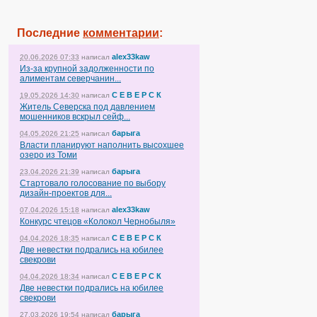
Последние
комментарии
:
alex33kaw
20.06.2026 07:33
написал
Из-за крупной задолженности по
алиментам северчанин...
С Е В Е Р С К
19.05.2026 14:30
написал
Житель Северска под давлением
мошенников вскрыл сейф...
барыга
04.05.2026 21:25
написал
Власти планируют наполнить высохшее
озеро из Томи
барыга
23.04.2026 21:39
написал
Стартовало голосование по выбору
дизайн-проектов для...
alex33kaw
07.04.2026 15:18
написал
Конкурс чтецов «Колокол Чернобыля»
С Е В Е Р С К
04.04.2026 18:35
написал
Две невестки подрались на юбилее
свекрови
С Е В Е Р С К
04.04.2026 18:34
написал
Две невестки подрались на юбилее
свекрови
барыга
27.03.2026 19:54
написал