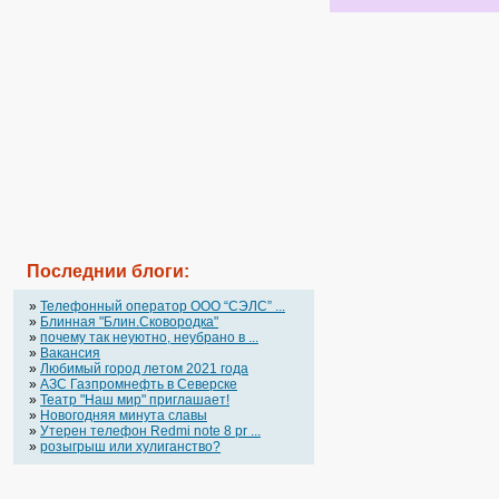
Последнии блоги:
»
Телефонный оператор OOO “СЭЛС” ...
»
Блинная "Блин.Сковородка"
»
почему так неуютно, неубрано в ...
»
Вакансия
»
Любимый город летом 2021 года
»
АЗС Газпромнефть в Северске
»
Театр "Наш мир" приглашает!
»
Новогодняя минута славы
»
Утерен телефон Redmi note 8 pr ...
»
розыгрыш или хулиганство?