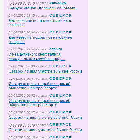
alex33kaw
07.04.2026 15:18
написал
Конкурс чтецов «Колокол Чернобыля»
С Е В Е Р С К
04.04.2026 18:35
написал
Две невестки подрались на юбилее
свекрови
С Е В Е Р С К
04.04.2026 18:34
написал
Две невестки подрались на юбилее
свекрови
барыга
27.03.2026 19:54
написал
Из-за активного снеготаяния
коммунальные службы города...
С Е В Е Р С К
07.03.2026 22:33
написал
Северск принял участие в Лыжне России
С Е В Е Р С К
06.03.2026 00:57
написал
Северчан просят пройти опрос об
общественном транспорте
С Е В Е Р С К
06.03.2026 00:52
написал
Северчан просят пройти опрос об
общественном транспорте
С Е В Е Р С К
06.03.2026 00:37
написал
Северск принял участие в Лыжне России
С Е В Е Р С К
06.03.2026 00:23
написал
Северск принял участие в Лыжне России
С Е В Е Р С К
06.03.2026 00:18
написал