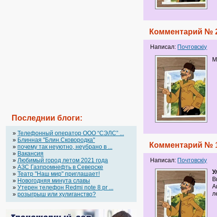
Комментарий № 
Написал:
Почтовскiy
М
Последнии блоги:
»
Телефонный оператор OOO “СЭЛС” ...
»
Блинная "Блин.Сковородка"
Комментарий № 
»
почему так неуютно, неубрано в ...
»
Вакансия
»
Любимый город летом 2021 года
Написал:
Почтовскiy
»
АЗС Газпромнефть в Северске
У
»
Театр "Наш мир" приглашает!
В
»
Новогодняя минута славы
А
»
Утерен телефон Redmi note 8 pr ...
л
»
розыгрыш или хулиганство?