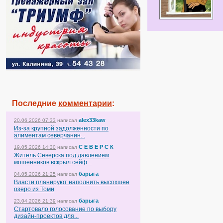
Последние
комментарии
:
alex33kaw
20.06.2026 07:33
написал
Из-за крупной задолженности по
алиментам северчанин...
С Е В Е Р С К
19.05.2026 14:30
написал
Житель Северска под давлением
мошенников вскрыл сейф...
барыга
04.05.2026 21:25
написал
Власти планируют наполнить высохшее
озеро из Томи
барыга
23.04.2026 21:39
написал
Стартовало голосование по выбору
дизайн-проектов для...