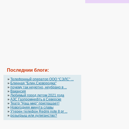
Последнии блоги:
»
Телефонный оператор OOO “СЭЛС” ...
»
Блинная "Блин.Сковородка"
»
почему так неуютно, неубрано в ...
»
Вакансия
»
Любимый город летом 2021 года
»
АЗС Газпромнефть в Северске
»
Театр "Наш мир" приглашает!
»
Новогодняя минута славы
»
Утерен телефон Redmi note 8 pr ...
»
розыгрыш или хулиганство?