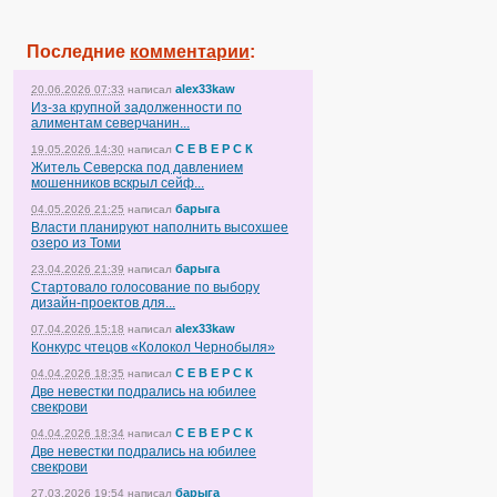
Последние
комментарии
:
alex33kaw
20.06.2026 07:33
написал
Из-за крупной задолженности по
алиментам северчанин...
С Е В Е Р С К
19.05.2026 14:30
написал
Житель Северска под давлением
мошенников вскрыл сейф...
барыга
04.05.2026 21:25
написал
Власти планируют наполнить высохшее
озеро из Томи
барыга
23.04.2026 21:39
написал
Стартовало голосование по выбору
дизайн-проектов для...
alex33kaw
07.04.2026 15:18
написал
Конкурс чтецов «Колокол Чернобыля»
С Е В Е Р С К
04.04.2026 18:35
написал
Две невестки подрались на юбилее
свекрови
С Е В Е Р С К
04.04.2026 18:34
написал
Две невестки подрались на юбилее
свекрови
барыга
27.03.2026 19:54
написал