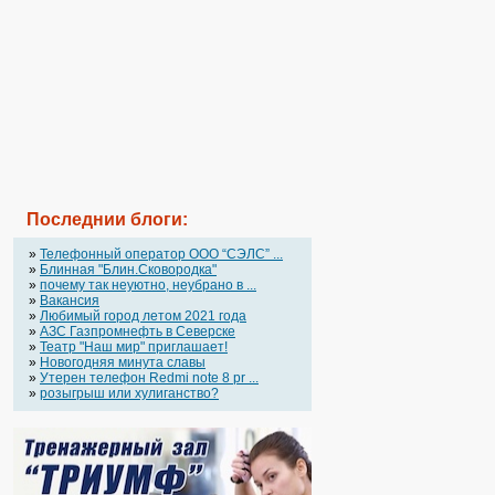
Последнии блоги:
»
Телефонный оператор OOO “СЭЛС” ...
»
Блинная "Блин.Сковородка"
»
почему так неуютно, неубрано в ...
»
Вакансия
»
Любимый город летом 2021 года
»
АЗС Газпромнефть в Северске
»
Театр "Наш мир" приглашает!
»
Новогодняя минута славы
»
Утерен телефон Redmi note 8 pr ...
»
розыгрыш или хулиганство?