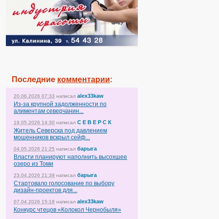
Последние
комментарии
:
alex33kaw
20.06.2026 07:33
написал
Из-за крупной задолженности по
алиментам северчанин...
С Е В Е Р С К
19.05.2026 14:30
написал
Житель Северска под давлением
мошенников вскрыл сейф...
барыга
04.05.2026 21:25
написал
Власти планируют наполнить высохшее
озеро из Томи
барыга
23.04.2026 21:39
написал
Стартовало голосование по выбору
дизайн-проектов для...
alex33kaw
07.04.2026 15:18
написал
Конкурс чтецов «Колокол Чернобыля»