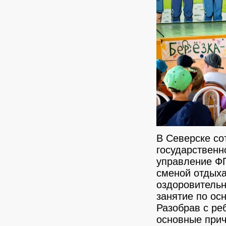
В Северске со
государственн
управление Ф
сменой отдых
оздоровительн
занятие по ос
Разобрав с ре
основные прич