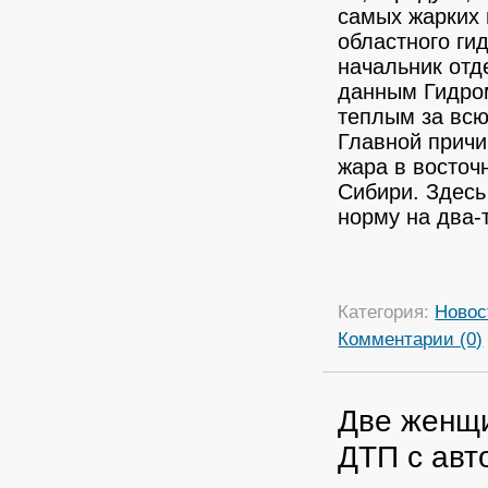
самых жарких
областного ги
начальник отд
данным Гидром
теплым за всю
Главной причи
жара в восточ
Сибири. Здес
норму на два-
Категория:
Новос
Комментарии (0)
Две женщи
ДТП с авт