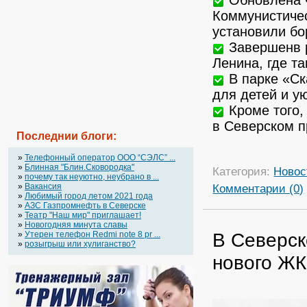
Коммунистичес
установили б
Завершенв р
Ленина, где т
В парке «Ск
для детей и у
Кроме того,
в Северском п
Последнии блоги:
»
Телефонный оператор OOO “СЭЛС” ...
»
Блинная "Блин.Сковородка"
Категория:
Новос
»
почему так неуютно, неубрано в ...
Комментарии (0)
»
Вакансия
»
Любимый город летом 2021 года
»
АЗС Газпромнефть в Северске
»
Театр "Наш мир" приглашает!
»
Новогодняя минута славы
В Северск
»
Утерен телефон Redmi note 8 pr ...
»
розыгрыш или хулиганство?
нового ЖК