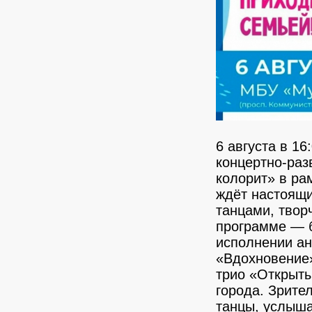
6 августа в 1
концертно-ра
колорит» в ра
ждёт настоящи
танцами, тво
программе — б
исполнении ан
«Вдохновение»,
трио «Открыты
города. Зрите
танцы, услыша