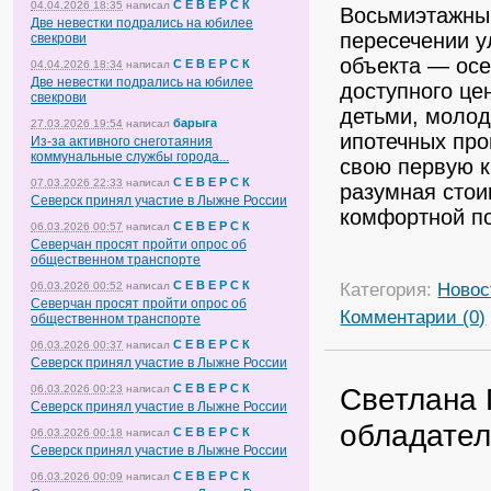
С Е В Е Р С К
04.04.2026 18:35
написал
Восьмиэтажны
Две невестки подрались на юбилее
пересечении у
свекрови
объекта — осе
С Е В Е Р С К
04.04.2026 18:34
написал
Две невестки подрались на юбилее
доступного це
свекрови
детьми, молод
барыга
27.03.2026 19:54
написал
ипотечных про
Из-за активного снеготаяния
коммунальные службы города...
свою первую к
С Е В Е Р С К
07.03.2026 22:33
написал
разумная стои
Северск принял участие в Лыжне России
комфортной п
С Е В Е Р С К
06.03.2026 00:57
написал
Северчан просят пройти опрос об
общественном транспорте
Категория:
Новос
С Е В Е Р С К
06.03.2026 00:52
написал
Северчан просят пройти опрос об
Комментарии (0)
общественном транспорте
С Е В Е Р С К
06.03.2026 00:37
написал
Северск принял участие в Лыжне России
Светлана 
С Е В Е Р С К
06.03.2026 00:23
написал
Северск принял участие в Лыжне России
обладател
С Е В Е Р С К
06.03.2026 00:18
написал
Северск принял участие в Лыжне России
С Е В Е Р С К
06.03.2026 00:09
написал