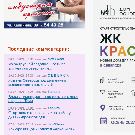
Последние
комментарии
:
alex33kaw
20.06.2026 07:33
написал
Из-за крупной задолженности по
алиментам северчанин...
С Е В Е Р С К
19.05.2026 14:30
написал
Житель Северска под давлением
мошенников вскрыл сейф...
барыга
04.05.2026 21:25
написал
Власти планируют наполнить высохшее
озеро из Томи
барыга
23.04.2026 21:39
написал
Стартовало голосование по выбору
дизайн-проектов для...
alex33kaw
07.04.2026 15:18
написал
Конкурс чтецов «Колокол Чернобыля»