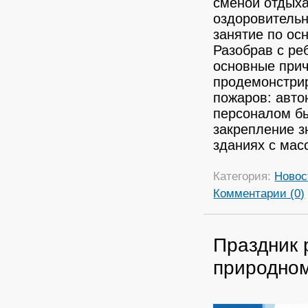
сменой отдых
оздоровительн
занятие по ос
Разобрав с ре
основные прич
продемонстри
пожаров: авто
персоналом бы
закрепление з
зданиях с ма
Категория:
Новос
Комментарии (0)
Праздник 
природном