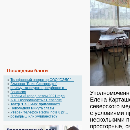
Последнии блоги:
»
Телефонный оператор OOO “СЭЛС” ...
»
Блинная "Блин.Сковородка"
»
почему так неуютно, неубрано в ...
Уполномоченны
»
Вакансия
»
Любимый город летом 2021 года
Елена Карташо
»
АЗС Газпромнефть в Северске
»
Театр "Наш мир" приглашает!
северского ме
»
Новогодняя минута славы
с условиями п
»
Утерен телефон Redmi note 8 pr ...
»
розыгрыш или хулиганство?
несколькими 
просторные, с