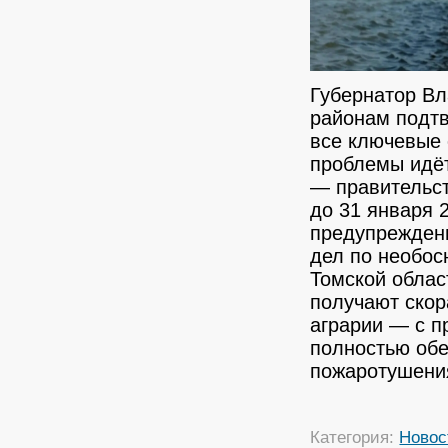
Губернатор Вл
районам подтв
все ключевые
проблемы идёт
— правительст
до 31 января 
предупреждени
дел по необо
Томской облас
получают скор
аграрии — с 
полностью обе
пожаротушени
Категория:
Новос