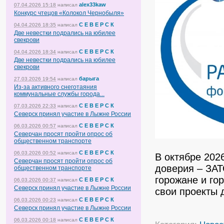
alex33kaw
07.04.2026 15:18
написал
Конкурс чтецов «Колокол Чернобыля»
С Е В Е Р С К
04.04.2026 18:35
написал
Две невестки подрались на юбилее
свекрови
С Е В Е Р С К
04.04.2026 18:34
написал
Две невестки подрались на юбилее
свекрови
барыга
27.03.2026 19:54
написал
Из-за активного снеготаяния
коммунальные службы города...
С Е В Е Р С К
07.03.2026 22:33
написал
Северск принял участие в Лыжне России
С Е В Е Р С К
06.03.2026 00:57
написал
Северчан просят пройти опрос об
общественном транспорте
С Е В Е Р С К
06.03.2026 00:52
написал
В октябре 202
Северчан просят пройти опрос об
доверия – ЗАТ
общественном транспорте
горожане и го
С Е В Е Р С К
06.03.2026 00:37
написал
Северск принял участие в Лыжне России
свои проекты 
С Е В Е Р С К
06.03.2026 00:23
написал
Северск принял участие в Лыжне России
С Е В Е Р С К
06.03.2026 00:18
написал