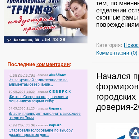
тем, по мнени
отделении ост
оконные рамы 
повреждениями
Категория:
Новос
Комментарии (0)
Последние
комментарии
:
Начался п
alex33kaw
20.06.2026 07:33
написал
Из-за крупной задолженности по
формиров
алиментам северчанин...
С Е В Е Р С К
19.05.2026 14:30
написал
городских
Житель Северска под давлением
мошенников вскрыл сейф...
доверия-
барыга
04.05.2026 21:25
написал
Власти планируют наполнить высохшее
озеро из Томи
барыга
23.04.2026 21:39
написал
Стартовало голосование по выбору
дизайн-проектов для...