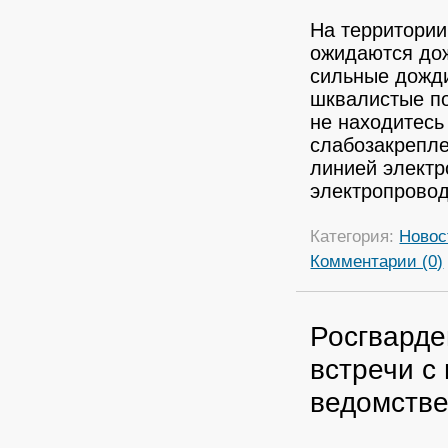
На территории
ожидаются дож
сильные дожди
шквалистые по
не находитесь
слабозакрепле
линией электр
электропрово
Категория:
Новос
Комментарии (0)
Росгварде
встречи с
ведомстве