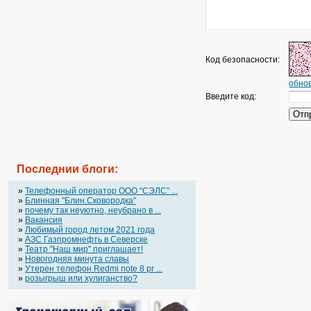
Код безопасности:
обнов
Введите код:
Последнии блоги:
»
Телефонный оператор OOO “СЭЛС” ...
»
Блинная "Блин.Сковородка"
»
почему так неуютно, неубрано в ...
»
Вакансия
»
Любимый город летом 2021 года
»
АЗС Газпромнефть в Северске
»
Театр "Наш мир" приглашает!
»
Новогодняя минута славы
»
Утерен телефон Redmi note 8 pr ...
»
розыгрыш или хулиганство?