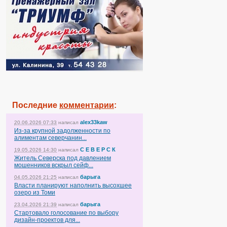
Последние
комментарии
:
alex33kaw
20.06.2026 07:33
написал
Из-за крупной задолженности по
алиментам северчанин...
С Е В Е Р С К
19.05.2026 14:30
написал
Житель Северска под давлением
мошенников вскрыл сейф...
барыга
04.05.2026 21:25
написал
Власти планируют наполнить высохшее
озеро из Томи
барыга
23.04.2026 21:39
написал
Стартовало голосование по выбору
дизайн-проектов для...