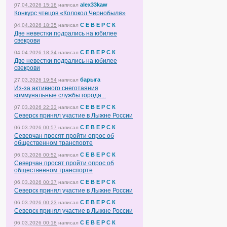
alex33kaw
07.04.2026 15:18
написал
Конкурс чтецов «Колокол Чернобыля»
С Е В Е Р С К
04.04.2026 18:35
написал
Две невестки подрались на юбилее
свекрови
С Е В Е Р С К
04.04.2026 18:34
написал
Две невестки подрались на юбилее
свекрови
барыга
27.03.2026 19:54
написал
Из-за активного снеготаяния
коммунальные службы города...
С Е В Е Р С К
07.03.2026 22:33
написал
Северск принял участие в Лыжне России
С Е В Е Р С К
06.03.2026 00:57
написал
Северчан просят пройти опрос об
общественном транспорте
С Е В Е Р С К
06.03.2026 00:52
написал
Северчан просят пройти опрос об
общественном транспорте
С Е В Е Р С К
06.03.2026 00:37
написал
Северск принял участие в Лыжне России
С Е В Е Р С К
06.03.2026 00:23
написал
Северск принял участие в Лыжне России
С Е В Е Р С К
06.03.2026 00:18
написал