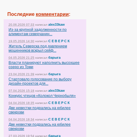
Последние
комментарии
:
alex33kaw
20.06.2026 07:33
написал
Из-за крупной задолженности по
алиментам северчанин...
С Е В Е Р С К
19.05.2026 14:30
написал
Житель Северска под давлением
мошенников вскрыл сейф...
барыга
04.05.2026 21:25
написал
Власти планируют наполнить высохшее
озеро из Томи
барыга
23.04.2026 21:39
написал
Стартовало голосование по выбору
дизайн-проектов для...
alex33kaw
07.04.2026 15:18
написал
Конкурс чтецов «Колокол Чернобыля»
С Е В Е Р С К
04.04.2026 18:35
написал
Две невестки подрались на юбилее
свекрови
С Е В Е Р С К
04.04.2026 18:34
написал
Две невестки подрались на юбилее
свекрови
барыга
27.03.2026 19:54
написал