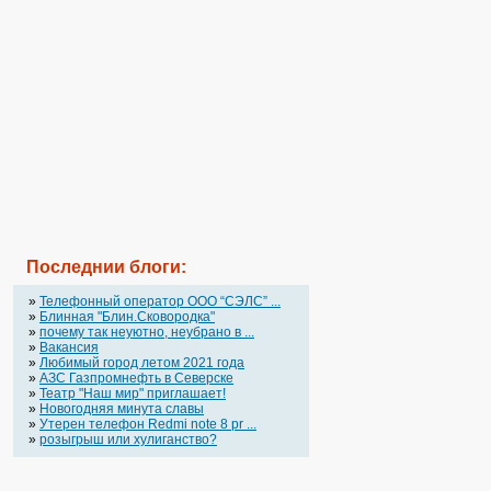
Последнии блоги:
»
Телефонный оператор OOO “СЭЛС” ...
»
Блинная "Блин.Сковородка"
»
почему так неуютно, неубрано в ...
»
Вакансия
»
Любимый город летом 2021 года
»
АЗС Газпромнефть в Северске
»
Театр "Наш мир" приглашает!
»
Новогодняя минута славы
»
Утерен телефон Redmi note 8 pr ...
»
розыгрыш или хулиганство?