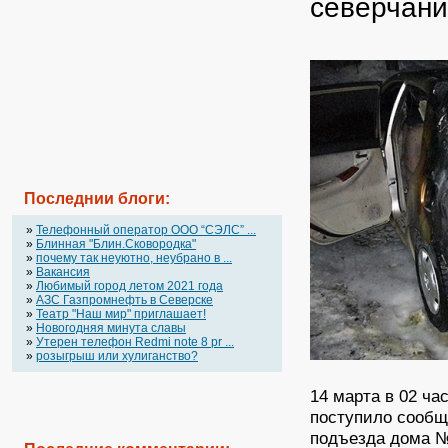
северчани
Последнии блоги:
»
Телефонный оператор OOO “СЭЛС” ...
»
Блинная "Блин.Сковородка"
»
почему так неуютно, неубрано в ...
»
Вакансия
»
Любимый город летом 2021 года
»
АЗС Газпромнефть в Северске
»
Театр "Наш мир" приглашает!
»
Новогодняя минута славы
»
Утерен телефон Redmi note 8 pr ...
»
розыгрыш или хулиганство?
14 марта в 02 ч
поступило сообщ
подъезда дома № 