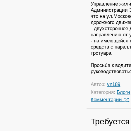
Управление жили
Администрации З
что на ул.Москов
дорожного движе
- двухстороннее
направлению от у
- на имеющейся 
средств с парал
тротуара.
Просьба к водит
руководствовать
Автор:
vn189
Категория:
Блоги
Комментарии (2)
Требуется