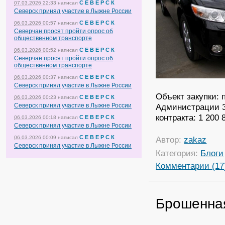
С Е В Е Р С К
07.03.2026 22:33
написал
Северск принял участие в Лыжне России
С Е В Е Р С К
06.03.2026 00:57
написал
Северчан просят пройти опрос об
общественном транспорте
С Е В Е Р С К
06.03.2026 00:52
написал
Северчан просят пройти опрос об
общественном транспорте
С Е В Е Р С К
06.03.2026 00:37
написал
Северск принял участие в Лыжне России
Объект закупки: 
С Е В Е Р С К
06.03.2026 00:23
написал
Северск принял участие в Лыжне России
Администрации З
контракта: 1 200 
С Е В Е Р С К
06.03.2026 00:18
написал
Северск принял участие в Лыжне России
С Е В Е Р С К
06.03.2026 00:09
написал
Автор:
zakaz
Северск принял участие в Лыжне России
Категория:
Блоги
Комментарии (17
Брошенна