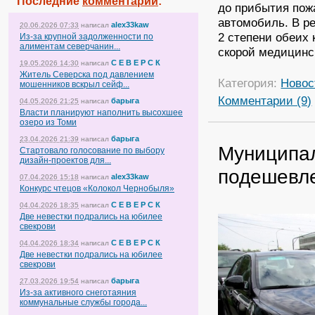
Последние
комментарии
:
до прибытия пож
автомобиль. В р
alex33kaw
20.06.2026 07:33
написал
2 степени обеих
Из-за крупной задолженности по
алиментам северчанин...
скорой медицинс
С Е В Е Р С К
19.05.2026 14:30
написал
Житель Северска под давлением
Категория:
Новос
мошенников вскрыл сейф...
Комментарии (9)
барыга
04.05.2026 21:25
написал
Власти планируют наполнить высохшее
озеро из Томи
барыга
23.04.2026 21:39
написал
Муниципал
Стартовало голосование по выбору
дизайн-проектов для...
подешевл
alex33kaw
07.04.2026 15:18
написал
Конкурс чтецов «Колокол Чернобыля»
С Е В Е Р С К
04.04.2026 18:35
написал
Две невестки подрались на юбилее
свекрови
С Е В Е Р С К
04.04.2026 18:34
написал
Две невестки подрались на юбилее
свекрови
барыга
27.03.2026 19:54
написал
Из-за активного снеготаяния
коммунальные службы города...