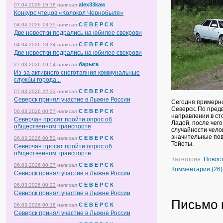
alex33kaw
07.04.2026 15:18
написал
Конкурс чтецов «Колокол Чернобыля»
С Е В Е Р С К
04.04.2026 18:35
написал
Две невестки подрались на юбилее свекрови
С Е В Е Р С К
04.04.2026 18:34
написал
Две невестки подрались на юбилее свекрови
барыга
27.03.2026 19:54
написал
Из-за активного снеготаяния коммунальные
службы города...
С Е В Е Р С К
07.03.2026 22:33
написал
Северск принял участие в Лыжне России
Сегодня примерно
Северск. По пред
С Е В Е Р С К
06.03.2026 00:57
написал
направлении в ст
Северчан просят пройти опрос об
Ладой, после чег
общественном транспорте
случайности чело
значительные пов
С Е В Е Р С К
06.03.2026 00:52
написал
Тойоты.
Северчан просят пройти опрос об
общественном транспорте
Категория:
Новос
С Е В Е Р С К
06.03.2026 00:37
написал
Комментарии (26)
Северск принял участие в Лыжне России
С Е В Е Р С К
06.03.2026 00:23
написал
Северск принял участие в Лыжне России
Письмо 
С Е В Е Р С К
06.03.2026 00:18
написал
Северск принял участие в Лыжне России