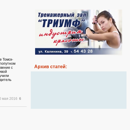
е Томск-
 попутном
Архив статей:
овение с
ивой
учили
одитель
0 мая 2016
6