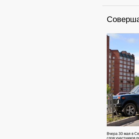
Соверша
Вчера 30 мая в С
слов участников 