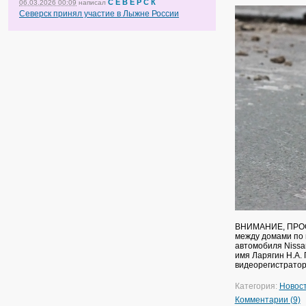
С Е В Е Р С К
06.03.2026 00:09
написал
Северск принял участие в Лыжне России
ВНИМАНИЕ, ПРОСЬБ
между домами по 
автомобиля Nissan
имя Ларягин Н.А. 
видеорегистратор
Категория:
Новос
Комментарии (9)