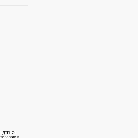
о ДТП. Со
тодороги в