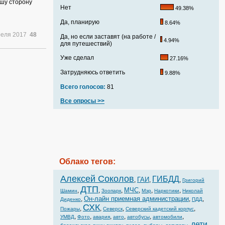
ашу сторону
Нет
49.38%
Да, планирую
8.64%
реля 2017
48
Да, но если заставят (на работе /
4.94%
для путешествий)
Уже сделал
27.16%
Затрудняюсь ответить
9.88%
Всего голосов:
81
Все опросы >>
Облако тегов:
Алексей Соколов
ГИБДД
ГАИ
,
,
,
Григорий
ДТП
МЧС
,
,
,
,
,
,
Шамин
Зоопарк
Мэр
Наркотики
Николай
Он-лайн приемная администрации
,
,
,
Диденко
ПДД
СХК
,
,
,
,
Пожары
Северск
Северский кадетский корпус
,
,
,
,
,
,
УМВД
Фото
авария
авто
автобусы
автомобили
дети