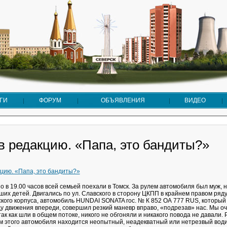
ГИ
ФОРУМ
ОБЪЯВЛЕНИЯ
ВИДЕО
в редакцию. «Папа, это бандиты?»
 в 19.00 часов всей семьей поехали в Томск. За рулем автомобиля был муж, 
ших детей. Двигались по ул. Славского в сторону ЦКПП в крайнем правом ряду
ского корпуса, автомобиль HUNDAI SONATA гос. № К 852 ОА 777 RUS, который
ду движения впереди, совершил резкий маневр вправо, «подрезав» нас. Мы о
так как шли в общем потоке, никого не обгоняли и никакого повода не давали. 
м этого автомобиля находится неопытный, неадекватный или нетрезвый води