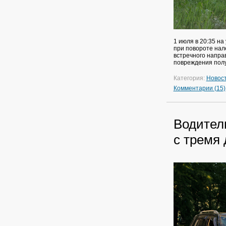
1 июля в 20:35 н
при повороте нале
встречного напра
повреждения полу
Категория:
Новос
Комментарии (15)
Водител
с тремя