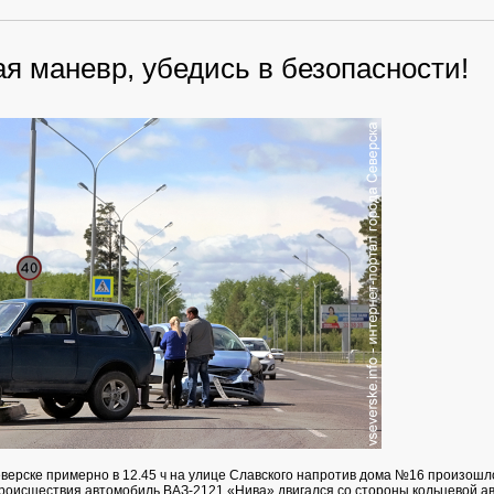
я маневр, убедись в безопасности!
еверске примерно в 12.45 ч на улице Славского напротив дома №16 произошл
происшествия автомобиль ВАЗ-2121 «Нива» двигался со стороны кольцевой ав