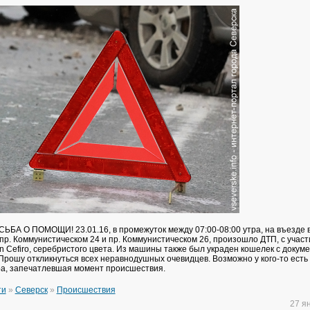
А О ПОМОЩИ! 23.01.16, в промежуток между 07:00-08:00 утра, на въезде в
пр. Коммунистическом 24 и пр. Коммунистическом 26, произошло ДТП, с учас
 Cefiro, серебристого цвета. Из машины также был украден кошелек с докуме
Прошу откликнуться всех неравнодушных очевидцев. Возможно у кого-то есть 
а, запечатлевшая момент происшествия.
ти
»
Северск
»
Происшествия
27 я