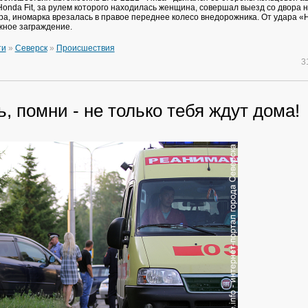
onda Fit, за рулем которого находилась женщина, совершал выезд со двора н
ра, иномарка врезалась в правое переднее колесо внедорожника. От удара «
жное заграждение.
ти
»
Северск
»
Происшествия
3
, помни - не только тебя ждут дома!