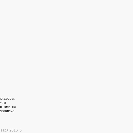
о дворы,
тием
нтами, на
запись с
нваря 2016
5