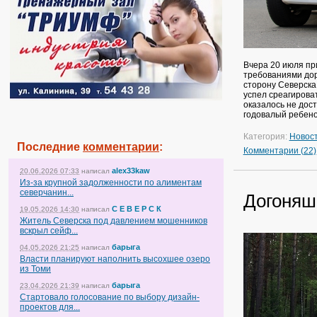
Вчера 20 июля пр
требованиями дор
сторону Северска,
успел среагирова
оказалось не дос
годовалый ребено
Категория:
Новос
Последние
комментарии
:
Комментарии (22)
alex33kaw
20.06.2026 07:33
написал
Из-за крупной задолженности по алиментам
северчанин...
Догоняш
С Е В Е Р С К
19.05.2026 14:30
написал
Житель Северска под давлением мошенников
вскрыл сейф...
барыга
04.05.2026 21:25
написал
Власти планируют наполнить высохшее озеро
из Томи
барыга
23.04.2026 21:39
написал
Стартовало голосование по выбору дизайн-
проектов для...