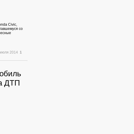
nda Civic,
игавшемуся со
лесные
 июля 2014
1
мобиль
та ДТП