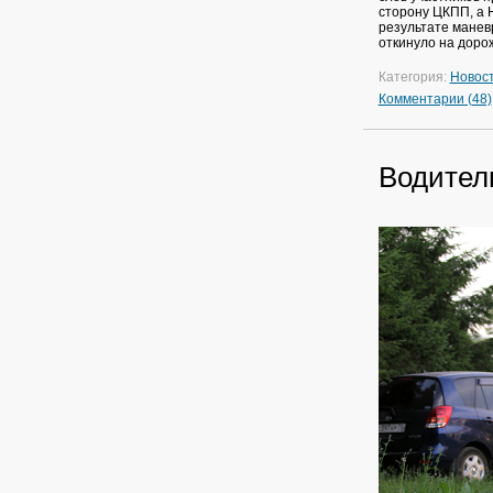
сторону ЦКПП, а H
результате манев
откинуло на доро
Категория:
Новос
Комментарии (48)
Водитель