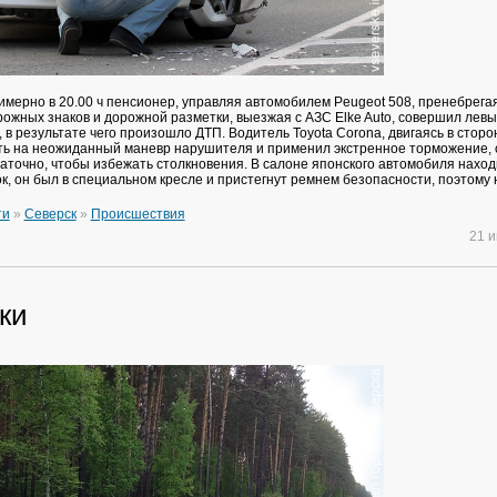
имерно в 20.00 ч пенсионер, управляя автомобилем Peugeot 508, пренебрега
ожных знаков и дорожной разметки, выезжая с АЗС Elke Auto, совершил левы
 в результате чего произошло ДТП. Водитель Toyota Corona, двигаясь в сторо
ть на неожиданный маневр нарушителя и применил экстренное торможение, 
таточно, чтобы избежать столкновения. В салоне японского автомобиля нахо
к, он был в специальном кресле и пристегнут ремнем безопасности, поэтому 
ти
»
Северск
»
Происшествия
21 
ки