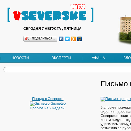
СЕГОДНЯ 7 АВГУСТА , ПЯТНИЦА
ПОДЕЛИТЬСЯ…
НОВОСТИ
ЭКСПЕРТЫ
АФИША
БЛО
Письмо 
Погода в Северске
Gismeteo
9 апреля примерно
Прогноз на 2 недели
сидении - двое на
Северского кадет
левом ряду по хо
удивились этому, 
возможно за руле