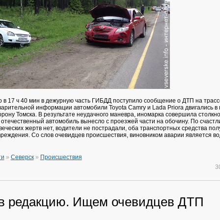
 в 17 ч 40 мин в дежурную часть ГИБДД поступило сообщение о ДТП на трасс
варительной информации автомобили Toyota Camry и Lada Priora двигались в
орону Томска. В результате неудачного маневра, иномарка совершила столкн
о отечественный автомобиль вынесло с проезжей части на обочину. По счастл
веческих жертв нет, водители не пострадали, оба транспортных средства пол
реждения. Со слов очевидцев происшествия, виновником аварии является в
ти
»
Северск
»
Происшествия
3
в редакцию. Ищем очевидцев ДТП