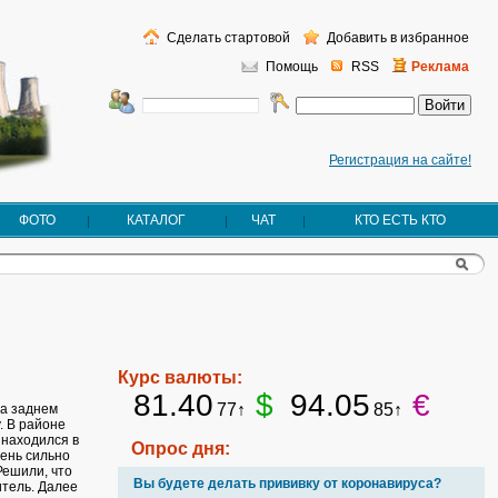
Сделать стартовой
Добавить в избранное
Помощь
RSS
Реклама
Регистрация на сайте!
ФОТО
КАТАЛОГ
ЧАТ
КТО ЕСТЬ КТО
Курс валюты:
81.40
$
94.05
€
77↑
85↑
на заднем
. В районе
 находился в
Опрос дня:
чень сильно
Решили, что
Вы будете делать прививку от коронавируса?
тель. Далее