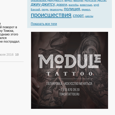
,
,
,
,
,
бразильское джиу-джитсу
видео
выборы
депутаты
джиу-джитсу
дороги
,
,
,
,
жалобы
животные
клуб
полиция
,
,
,
,
,
Банзай
люди
пешеходы
прикол
происшествия
спорт
,
,
школы
я
Показать все теги
й поворот в
ну Томска,
однако этого
дился
не пострадал.
июля 2016
10