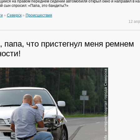
щийся на правом переднем сидении автомобиля открыл окно и направил в н
й сын спросил: «Папа, это бандиты?»
ти
»
Северск
»
Происшествия
12 ап
 папа, что пристегнул меня ремнем
ности!