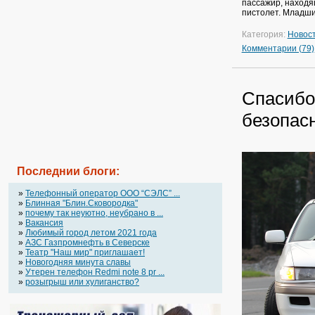
пассажир, находя
пистолет. Младши
Категория:
Новос
Комментарии (79)
Спасибо,
безопас
Последнии блоги:
»
Телефонный оператор OOO “СЭЛС” ...
»
Блинная "Блин.Сковородка"
»
почему так неуютно, неубрано в ...
»
Вакансия
»
Любимый город летом 2021 года
»
АЗС Газпромнефть в Северске
»
Театр "Наш мир" приглашает!
»
Новогодняя минута славы
»
Утерен телефон Redmi note 8 pr ...
»
розыгрыш или хулиганство?