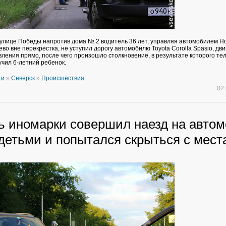
а улице Победы напротив дома № 2 водитель 36 лет, управляя автомобилем Ho
во вне перекрестка, не уступил дорогу автомобилю Toyota Corolla Spasio, дв
вления прямо, после чего произошло столкновение, в результате которого те
чил 6-летний ребенок.
ти
»
Северск
»
Происшествия
02
ь иномарки совершил наезд на авто
 детьми и попытался скрыться с мес