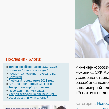
Последнии блоги:
Инженер-коррози
»
Телефонный оператор OOO “СЭЛС” ...
»
Блинная "Блин.Сковородка"
механика СХК Ар
»
почему так неуютно, неубрано в ...
усовершенствова
»
Вакансия
»
Любимый город летом 2021 года
разработка позво
»
АЗС Газпромнефть в Северске
в полимерной пл
»
Театр "Наш мир" приглашает!
»
Новогодняя минута славы
«Росатом» по дос
»
Утерен телефон Redmi note 8 pr ...
»
розыгрыш или хулиганство?
Категория:
Новос