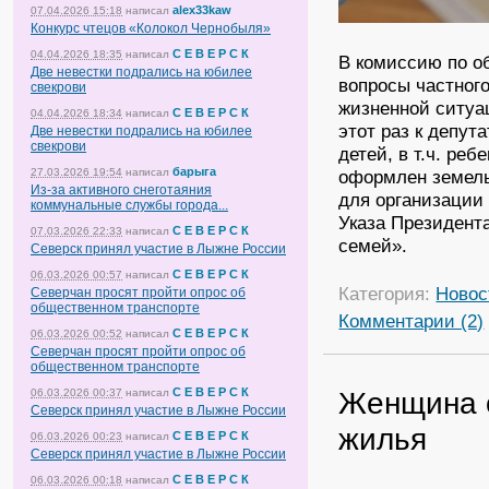
alex33kaw
07.04.2026 15:18
написал
Конкурс чтецов «Колокол Чернобыля»
С Е В Е Р С К
04.04.2026 18:35
написал
В комиссию по о
Две невестки подрались на юбилее
вопросы частног
свекрови
жизненной ситуац
С Е В Е Р С К
04.04.2026 18:34
написал
этот раз к депу
Две невестки подрались на юбилее
свекрови
детей, в т.ч. реб
барыга
27.03.2026 19:54
написал
оформлен земель
Из-за активного снеготаяния
для организации 
коммунальные службы города...
Указа Президент
С Е В Е Р С К
07.03.2026 22:33
написал
семей».
Северск принял участие в Лыжне России
С Е В Е Р С К
06.03.2026 00:57
написал
Категория:
Новос
Северчан просят пройти опрос об
общественном транспорте
Комментарии (2)
С Е В Е Р С К
06.03.2026 00:52
написал
Северчан просят пройти опрос об
общественном транспорте
С Е В Е Р С К
Женщина о
06.03.2026 00:37
написал
Северск принял участие в Лыжне России
жилья
С Е В Е Р С К
06.03.2026 00:23
написал
Северск принял участие в Лыжне России
С Е В Е Р С К
06.03.2026 00:18
написал