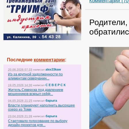
Комментарии (70
Родители,
обратилис
Последние
комментарии
:
alex33kaw
20.06.2026 07:33
написал
Из-за крупной задолженности по
алиментам северчанин...
С Е В Е Р С К
19.05.2026 14:30
написал
Житель Северска под давлением
мошенников вскрыл сейф...
барыга
04.05.2026 21:25
написал
Власти планируют наполнить высохшее
озеро из Томи
барыга
23.04.2026 21:39
написал
Стартовало голосование по выбору
дизайн-проектов для...