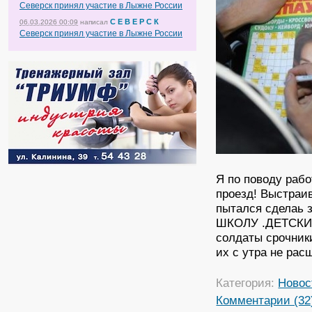
Северск принял участие в Лыжне России
С Е В Е Р С К
06.03.2026 00:09
написал
Северск принял участие в Лыжне России
Я по поводу рабо
проезд! Выстраив
пытался сделаь 
ШКОЛУ .ДЕТСКИЙ
солдаты срочники
их с утра не рас
Категория:
Новос
Комментарии (32