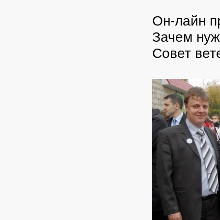
Он-лайн п
Зачем ну
Совет вет