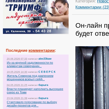
Категория:
Новос
Комментарии (23
Он-лайн п
будет отв
Последние
комментарии
:
alex33kaw
20.06.2026 07:33
написал
Из-за крупной задолженности по
алиментам северчанин...
С Е В Е Р С К
19.05.2026 14:30
написал
Житель Северска под давлением
мошенников вскрыл сейф...
барыга
04.05.2026 21:25
написал
Власти планируют наполнить высохшее
озеро из Томи
барыга
23.04.2026 21:39
написал
Стартовало голосование по выбору
дизайн-проектов для...