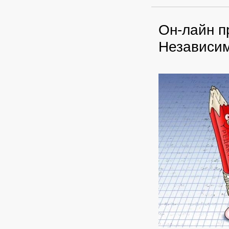
Он-лайн п
Независи