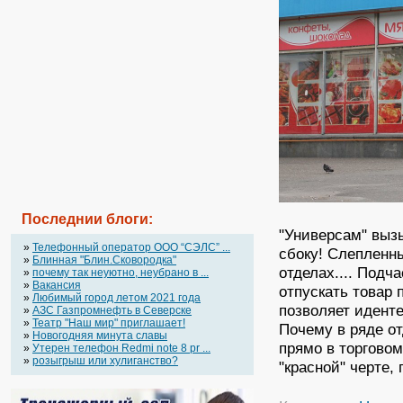
Последнии блоги:
"Универсам" выз
»
Телефонный оператор OOO “СЭЛС” ...
сбоку! Слепленны
»
Блинная "Блин.Сковородка"
отделах.... Подча
»
почему так неуютно, неубрано в ...
»
Вакансия
отпускать товар 
»
Любимый город летом 2021 года
позволяет идент
»
АЗС Газпромнефть в Северске
»
Театр "Наш мир" приглашает!
Почему в ряде от
»
Новогодняя минута славы
прямо в торговом
»
Утерен телефон Redmi note 8 pr ...
»
розыгрыш или хулиганство?
"красной" черте,