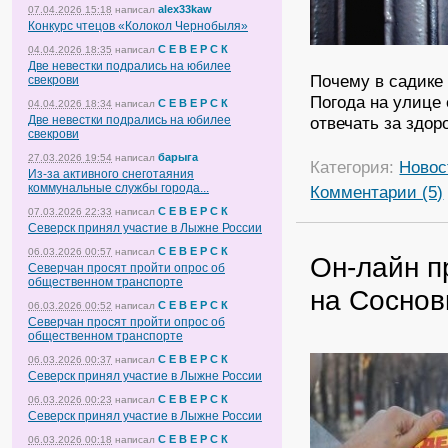
alex33kaw
07.04.2026 15:18
написал
Конкурс чтецов «Колокол Чернобыля»
С Е В Е Р С К
04.04.2026 18:35
написал
Две невестки подрались на юбилее
Почему в садике
свекрови
Погода на улице 
С Е В Е Р С К
04.04.2026 18:34
написал
Две невестки подрались на юбилее
отвечать за здор
свекрови
барыга
27.03.2026 19:54
написал
Категория:
Новос
Из-за активного снеготаяния
коммунальные службы города...
Комментарии (5)
С Е В Е Р С К
07.03.2026 22:33
написал
Северск принял участие в Лыжне России
С Е В Е Р С К
06.03.2026 00:57
написал
Он-лайн п
Северчан просят пройти опрос об
общественном транспорте
на Соснов
С Е В Е Р С К
06.03.2026 00:52
написал
Северчан просят пройти опрос об
общественном транспорте
С Е В Е Р С К
06.03.2026 00:37
написал
Северск принял участие в Лыжне России
С Е В Е Р С К
06.03.2026 00:23
написал
Северск принял участие в Лыжне России
С Е В Е Р С К
06.03.2026 00:18
написал