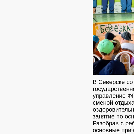
В Северске со
государственн
управление Ф
сменой отдых
оздоровительн
занятие по ос
Разобрав с ре
основные прич