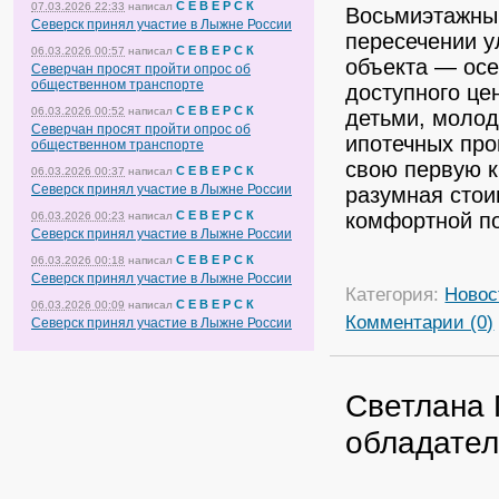
С Е В Е Р С К
07.03.2026 22:33
написал
Восьмиэтажны
Северск принял участие в Лыжне России
пересечении у
С Е В Е Р С К
06.03.2026 00:57
написал
объекта — осе
Северчан просят пройти опрос об
общественном транспорте
доступного це
С Е В Е Р С К
06.03.2026 00:52
написал
детьми, молод
Северчан просят пройти опрос об
ипотечных про
общественном транспорте
свою первую к
С Е В Е Р С К
06.03.2026 00:37
написал
Северск принял участие в Лыжне России
разумная стои
комфортной п
С Е В Е Р С К
06.03.2026 00:23
написал
Северск принял участие в Лыжне России
С Е В Е Р С К
06.03.2026 00:18
написал
Северск принял участие в Лыжне России
Категория:
Новос
С Е В Е Р С К
06.03.2026 00:09
написал
Комментарии (0)
Северск принял участие в Лыжне России
Светлана 
обладател