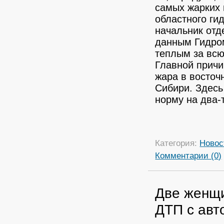
самых жарких
областного ги
начальник отд
данным Гидром
теплым за всю
Главной причи
жара в восточ
Сибири. Здес
норму на два-
Категория:
Новос
Комментарии (0)
Две женщи
ДТП с авт