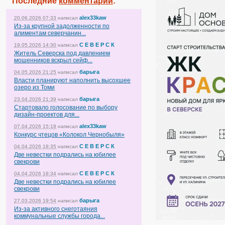
Последние
комментарии
:
alex33kaw
20.06.2026 07:33
написал
Из-за крупной задолженности по
алиментам северчанин...
С Е В Е Р С К
19.05.2026 14:30
написал
Житель Северска под давлением
мошенников вскрыл сейф...
барыга
04.05.2026 21:25
написал
Власти планируют наполнить высохшее
озеро из Томи
барыга
23.04.2026 21:39
написал
Стартовало голосование по выбору
дизайн-проектов для...
alex33kaw
07.04.2026 15:18
написал
Конкурс чтецов «Колокол Чернобыля»
С Е В Е Р С К
04.04.2026 18:35
написал
Две невестки подрались на юбилее
свекрови
С Е В Е Р С К
04.04.2026 18:34
написал
Две невестки подрались на юбилее
свекрови
барыга
27.03.2026 19:54
написал
Из-за активного снеготаяния
коммунальные службы города...