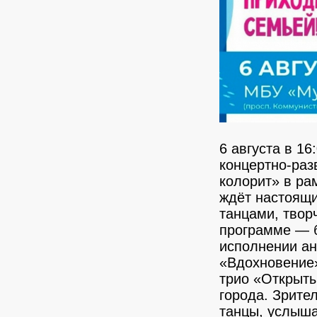
6 августа в 1
концертно-ра
колорит» в ра
ждёт настоящи
танцами, тво
программе — б
исполнении ан
«Вдохновение»,
трио «Открыты
города. Зрите
танцы, услыша