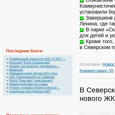
Коммунистичес
установили б
Завершенв р
Ленина, где т
В парке «Ск
для детей и у
Кроме того,
в Северском п
Последнии блоги:
»
Телефонный оператор OOO “СЭЛС” ...
»
Блинная "Блин.Сковородка"
Категория:
Новос
»
почему так неуютно, неубрано в ...
Комментарии (0)
»
Вакансия
»
Любимый город летом 2021 года
»
АЗС Газпромнефть в Северске
»
Театр "Наш мир" приглашает!
»
Новогодняя минута славы
В Северск
»
Утерен телефон Redmi note 8 pr ...
»
розыгрыш или хулиганство?
нового ЖК