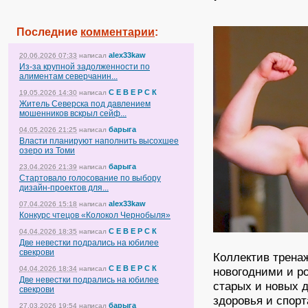
Последние
комментарии
:
alex33kaw
20.06.2026 07:33
написал
Из-за крупной задолженности по
алиментам северчанин...
С Е В Е Р С К
19.05.2026 14:30
написал
Житель Северска под давлением
мошенников вскрыл сейф...
барыга
04.05.2026 21:25
написал
Власти планируют наполнить высохшее
озеро из Томи
барыга
23.04.2026 21:39
написал
Стартовало голосование по выбору
дизайн-проектов для...
alex33kaw
07.04.2026 15:18
написал
Конкурс чтецов «Колокол Чернобыля»
С Е В Е Р С К
04.04.2026 18:35
написал
Две невестки подрались на юбилее
свекрови
Коллектив трена
С Е В Е Р С К
04.04.2026 18:34
написал
новогодними и р
Две невестки подрались на юбилее
старых и новых 
свекрови
здоровья и спор
барыга
27.03.2026 19:54
написал