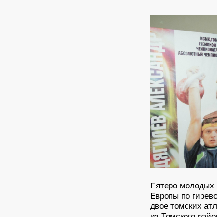
Пятеро молодых 
Европы по гирев
двое томских ат
из Томского райо