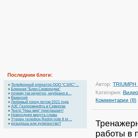
Последнии блоги:
Автор:
TRIUMPH
»
Телефонный оператор OOO “СЭЛС” ...
»
Блинная "Блин.Сковородка"
Категория:
Виде
»
почему так неуютно, неубрано в ...
»
Вакансия
Комментарии (8)
»
Любимый город летом 2021 года
»
АЗС Газпромнефть в Северске
»
Театр "Наш мир" приглашает!
»
Новогодняя минута славы
»
Утерен телефон Redmi note 8 pr ...
Тренажерн
»
розыгрыш или хулиганство?
работы в 