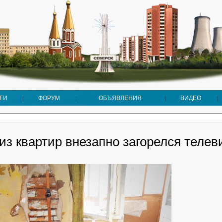
ГИ
ФОРУМ
ОБЪЯВЛЕНИЯ
ВИДЕО
из квартир внезапно загорелся телев