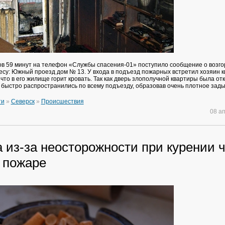
сов 59 минут на телефон «Службы спасения-01» поступило сообщение о возг
ресу: Южный проезд дом № 13. У входа в подъезд пожарных встретил хозяин к
что в его жилище горит кровать. Так как дверь злополучной квартиры была от
 быстро распространились по всему подъезду, образовав очень плотное зад
ти
»
Северск
»
Происшествия
08 а
 из-за неосторожности при курении ч
а пожаре