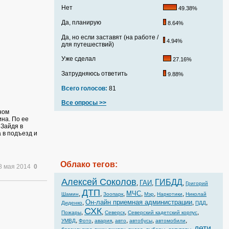
Нет
49.38%
Да, планирую
8.64%
Да, но если заставят (на работе /
4.94%
для путешествий)
Уже сделал
27.16%
Затрудняюсь ответить
9.88%
Всего голосов:
81
Все опросы >>
ном
на. По ее
 Зайдя в
 в подъезд и
Облако тегов:
8 мая 2014
0
Алексей Соколов
ГИБДД
ГАИ
,
,
,
Григорий
ДТП
МЧС
,
,
,
,
,
,
Шамин
Зоопарк
Мэр
Наркотики
Николай
Он-лайн приемная администрации
,
,
,
Диденко
ПДД
СХК
,
,
,
,
Пожары
Северск
Северский кадетский корпус
,
,
,
,
,
,
УМВД
Фото
авария
авто
автобусы
автомобили
дети