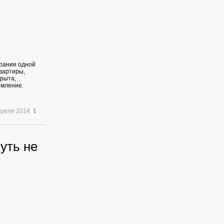
орании одной
вартиры,
крыта,
ымление.
преля 2014
1
уть не