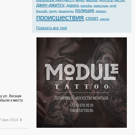
,
,
,
,
,
бразильское джиу-джитсу
видео
выборы
депутаты
джиу-джитсу
дороги
,
,
,
,
жалобы
животные
клуб
полиция
,
,
,
,
,
Банзай
люди
пешеходы
прикол
происшествия
спорт
,
,
школы
Показать все теги
у ул. Лесная
ибыли к месту
7 мая 2014
0