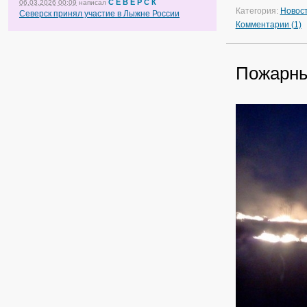
С Е В Е Р С К
06.03.2026 00:09
написал
Категория:
Новос
Северск принял участие в Лыжне России
Комментарии (1)
Пожарны