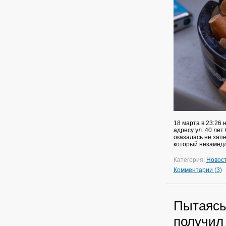
18 марта в 23:26
адресу ул. 40 лет
оказалась не запе
который незамедл
Категория:
Новос
Комментарии (3)
Пытаясь
получил 