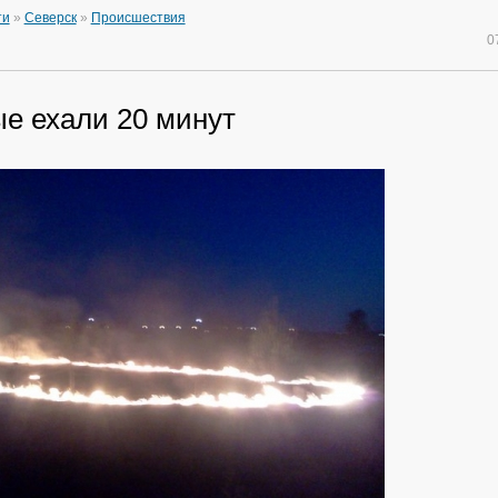
ти
»
Северск
»
Происшествия
0
е ехали 20 минут