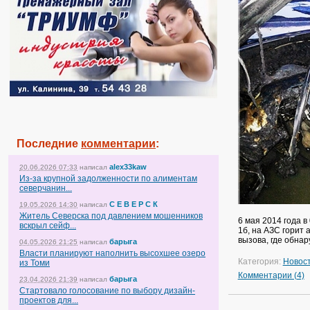
Последние
комментарии
:
alex33kaw
20.06.2026 07:33
написал
Из-за крупной задолженности по алиментам
северчанин...
С Е В Е Р С К
19.05.2026 14:30
написал
Житель Северска под давлением мошенников
6 мая 2014 года в
вскрыл сейф...
1б, на АЗС горит
вызова, где обна
барыга
04.05.2026 21:25
написал
Власти планируют наполнить высохшее озеро
Категория:
Новос
из Томи
Комментарии (4)
барыга
23.04.2026 21:39
написал
Стартовало голосование по выбору дизайн-
проектов для...