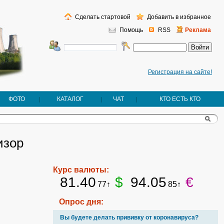
Сделать стартовой
Добавить в избранное
Помощь
RSS
Реклама
Регистрация на сайте!
ФОТО
КАТАЛОГ
ЧАТ
КТО ЕСТЬ КТО
изор
Курс валюты:
81.40
$
94.05
€
77↑
85↑
Опрос дня:
Вы будете делать прививку от коронавируса?