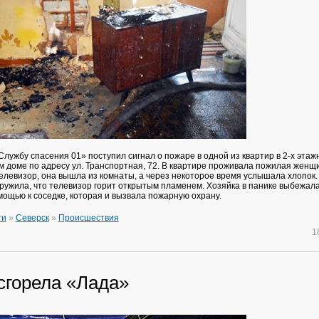
«Службу спасения 01» поступил сигнал о пожаре в одной из квартир в 2-х этаж
 доме по адресу ул. Транспортная, 72. В квартире проживала пожилая женщи
телевизор, она вышла из комнаты, а через некоторое время услышала хлопок.
аружила, что телевизор горит открытым пламенем. Хозяйка в панике выбежала
мощью к соседке, которая и вызвала пожарную охрану.
ти
»
Северск
»
Происшествия
1
сгорела «Лада»