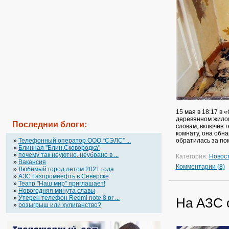
15 мая в 18:17 в 
деревянном жилом
Последнии блоги:
словам, включив 
комнату, она обн
»
Телефонный оператор OOO “СЭЛС” ...
обратилась за по
»
Блинная "Блин.Сковородка"
»
почему так неуютно, неубрано в ...
Категория:
Новос
»
Вакансия
Комментарии (8)
»
Любимый город летом 2021 года
»
АЗС Газпромнефть в Северске
»
Театр "Наш мир" приглашает!
»
Новогодняя минута славы
»
Утерен телефон Redmi note 8 pr ...
На АЗС 
»
розыгрыш или хулиганство?