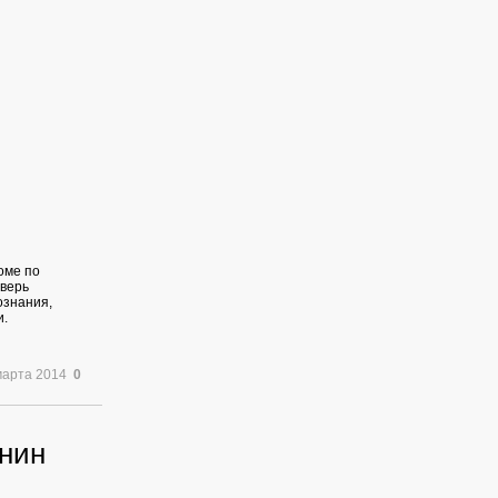
оме по
дверь
ознания,
и.
марта 2014
0
анин