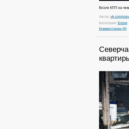
Возле КПП на чек
Автор:
vk.com/vsev
Категория:
Блоги
Комментарии (8)
Северча
квартир