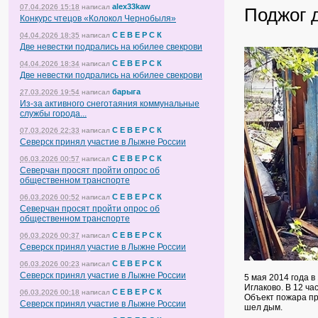
alex33kaw
07.04.2026 15:18
написал
Поджог 
Конкурс чтецов «Колокол Чернобыля»
С Е В Е Р С К
04.04.2026 18:35
написал
Две невестки подрались на юбилее свекрови
С Е В Е Р С К
04.04.2026 18:34
написал
Две невестки подрались на юбилее свекрови
барыга
27.03.2026 19:54
написал
Из-за активного снеготаяния коммунальные
службы города...
С Е В Е Р С К
07.03.2026 22:33
написал
Северск принял участие в Лыжне России
С Е В Е Р С К
06.03.2026 00:57
написал
Северчан просят пройти опрос об
общественном транспорте
С Е В Е Р С К
06.03.2026 00:52
написал
Северчан просят пройти опрос об
общественном транспорте
С Е В Е Р С К
06.03.2026 00:37
написал
Северск принял участие в Лыжне России
С Е В Е Р С К
06.03.2026 00:23
написал
Северск принял участие в Лыжне России
5 мая 2014 года в
Иглаково. В 12 ч
С Е В Е Р С К
06.03.2026 00:18
написал
Объект пожара пр
Северск принял участие в Лыжне России
шел дым.