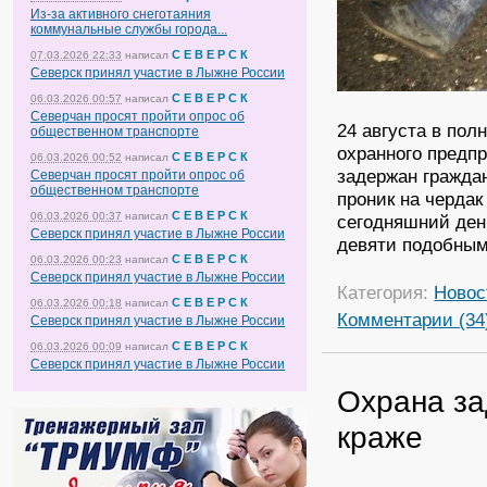
Из-за активного снеготаяния
коммунальные службы города...
С Е В Е Р С К
07.03.2026 22:33
написал
Северск принял участие в Лыжне России
С Е В Е Р С К
06.03.2026 00:57
написал
Северчан просят пройти опрос об
24 августа в пол
общественном транспорте
охранного предп
С Е В Е Р С К
06.03.2026 00:52
написал
задержан гражда
Северчан просят пройти опрос об
общественном транспорте
проник на черда
С Е В Е Р С К
06.03.2026 00:37
написал
сегодняшний ден
Северск принял участие в Лыжне России
девяти подобным
С Е В Е Р С К
06.03.2026 00:23
написал
Северск принял участие в Лыжне России
Категория:
Новос
С Е В Е Р С К
06.03.2026 00:18
написал
Комментарии (34
Северск принял участие в Лыжне России
С Е В Е Р С К
06.03.2026 00:09
написал
Северск принял участие в Лыжне России
Охрана за
краже