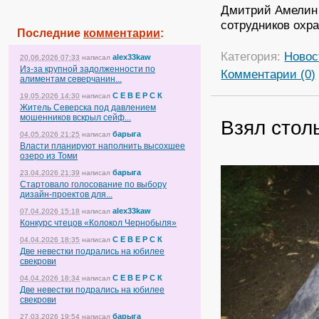
Дмитрий Амелин 
сотрудников охра
Последние
комментарии
:
Категория:
Новос
alex33kaw
20.06.2026 07:33
написал
Из-за крупной задолженности по
Комментарии (0)
алиментам северчанин...
С Е В Е Р С К
19.05.2026 14:30
написал
Житель Северска под давлением
мошенников вскрыл сейф...
Взял столь
барыга
04.05.2026 21:25
написал
Власти планируют наполнить высохшее
озеро из Томи
барыга
23.04.2026 21:39
написал
Стартовало голосование по выбору
дизайн-проектов для...
alex33kaw
07.04.2026 15:18
написал
Конкурс чтецов «Колокол Чернобыля»
С Е В Е Р С К
04.04.2026 18:35
написал
Две невестки подрались на юбилее
свекрови
С Е В Е Р С К
04.04.2026 18:34
написал
Две невестки подрались на юбилее
свекрови
барыга
27.03.2026 19:54
написал