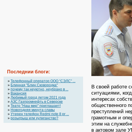
Последнии блоги:
»
Телефонный оператор OOO “СЭЛС” ...
»
Блинная "Блин.Сковородка"
В своей работе 
»
почему так неуютно, неубрано в ...
ситуациями, когд
»
Вакансия
»
Любимый город летом 2021 года
интересах собст
»
АЗС Газпромнефть в Северске
общественного п
»
Театр "Наш мир" приглашает!
»
Новогодняя минута славы
преступлений не
»
Утерен телефон Redmi note 8 pr ...
грамотным и опе
»
розыгрыш или хулиганство?
этим на служебн
в актовом зале 