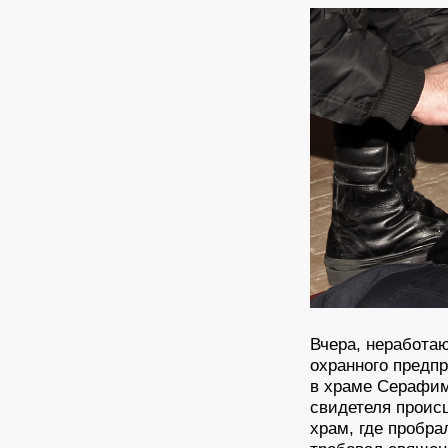
Вчера, неработа
охранного предп
в храме Серафим
свидетеля проис
храм, где пробр