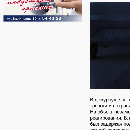
В дежурную част
тревоги из охра
На объект незам
реагирования. Б
был задержан по