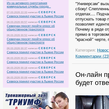
"Универсам" выз
Из-за активного снеготаяния
коммунальные службы города...
сбоку! Слепленны
С Е В Е Р С К
07.03.2026 22:33
написал
отделах.... Подча
Северск принял участие в Лыжне России
отпускать товар 
С Е В Е Р С К
06.03.2026 00:57
написал
позволяет идент
Северчан просят пройти опрос об
Почему в ряде от
общественном транспорте
прямо в торговом
С Е В Е Р С К
06.03.2026 00:52
написал
"красной" черте,
Северчан просят пройти опрос об
общественном транспорте
С Е В Е Р С К
06.03.2026 00:37
написал
Категория:
Новос
Северск принял участие в Лыжне России
Комментарии (23
С Е В Е Р С К
06.03.2026 00:23
написал
Северск принял участие в Лыжне России
С Е В Е Р С К
06.03.2026 00:18
написал
Северск принял участие в Лыжне России
Он-лайн п
С Е В Е Р С К
06.03.2026 00:09
написал
будет отв
Северск принял участие в Лыжне России