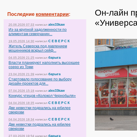
Он-лайн п
Последние
комментарии
:
«Универса
alex33kaw
20.06.2026 07:33
написал
Из-за крупной задолженности по
алиментам северчанин...
С Е В Е Р С К
19.05.2026 14:30
написал
Житель Северска под давлением
мошенников вскрыл сейф...
барыга
04.05.2026 21:25
написал
Власти планируют наполнить высохшее
озеро из Томи
барыга
23.04.2026 21:39
написал
Стартовало голосование по выбору
дизайн-проектов для...
alex33kaw
07.04.2026 15:18
написал
Конкурс чтецов «Колокол Чернобыля»
С Е В Е Р С К
04.04.2026 18:35
написал
Две невестки подрались на юбилее
свекрови
С Е В Е Р С К
04.04.2026 18:34
написал
Две невестки подрались на юбилее
свекрови
барыга
27.03.2026 19:54
написал