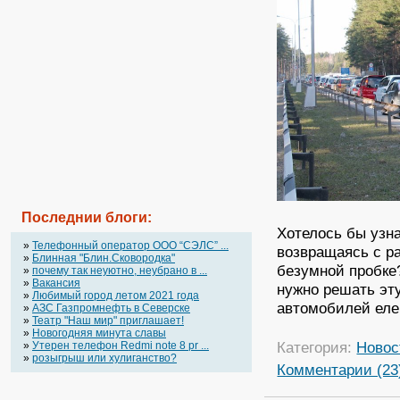
Последнии блоги:
Хотелось бы узн
»
Телефонный оператор OOO “СЭЛС” ...
возвращаясь с ра
»
Блинная "Блин.Сковородка"
безумной пробке?
»
почему так неуютно, неубрано в ...
»
Вакансия
нужно решать эт
»
Любимый город летом 2021 года
автомобилей еле
»
АЗС Газпромнефть в Северске
»
Театр "Наш мир" приглашает!
»
Новогодняя минута славы
Категория:
Новос
»
Утерен телефон Redmi note 8 pr ...
»
розыгрыш или хулиганство?
Комментарии (23