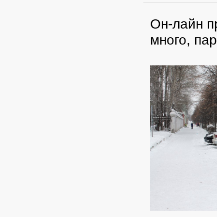
Он-лайн п
много, па