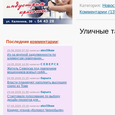
Категория:
Новос
Комментарии (13
Уличные 
Последние
комментарии
:
alex33kaw
20.06.2026 07:33
написал
Из-за крупной задолженности по
алиментам северчанин...
С Е В Е Р С К
19.05.2026 14:30
написал
Житель Северска под давлением
мошенников вскрыл сейф...
барыга
04.05.2026 21:25
написал
Власти планируют наполнить высохшее
озеро из Томи
барыга
23.04.2026 21:39
написал
Стартовало голосование по выбору
дизайн-проектов для...
alex33kaw
07.04.2026 15:18
написал
Конкурс чтецов «Колокол Чернобыля»