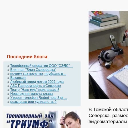
Последнии блоги:
»
Телефонный оператор OOO “СЭЛС” ...
»
Блинная "Блин.Сковородка"
»
почему так неуютно, неубрано в ...
»
Вакансия
»
Любимый город летом 2021 года
»
АЗС Газпромнефть в Северске
»
Театр "Наш мир" приглашает!
»
Новогодняя минута славы
»
Утерен телефон Redmi note 8 pr ...
»
розыгрыш или хулиганство?
В Томской облас
Северска, разме
видеоматериалы 