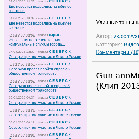
С Е В Е Р С К
04.04.2026 18:35
написал
Две невестки подрались на юбилее
свекрови
С Е В Е Р С К
04.04.2026 18:34
написал
Уличные танцы на
Две невестки подрались на юбилее
свекрови
барыга
Автор:
vk.com/vs
27.03.2026 19:54
написал
Из-за активного снеготаяния
Категория:
Виде
коммунальные службы города...
Комментарии (18
С Е В Е Р С К
07.03.2026 22:33
написал
Северск принял участие в Лыжне России
С Е В Е Р С К
06.03.2026 00:57
написал
Северчан просят пройти опрос об
GuntanoMo
общественном транспорте
С Е В Е Р С К
06.03.2026 00:52
написал
(Клип 201
Северчан просят пройти опрос об
общественном транспорте
С Е В Е Р С К
06.03.2026 00:37
написал
Северск принял участие в Лыжне России
С Е В Е Р С К
06.03.2026 00:23
написал
Северск принял участие в Лыжне России
С Е В Е Р С К
06.03.2026 00:18
написал
Северск принял участие в Лыжне России
С Е В Е Р С К
06.03.2026 00:09
написал