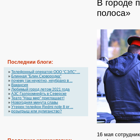
В городе 
полоса»
Последнии блоги:
»
Телефонный оператор OOO “СЭЛС” ...
»
Блинная "Блин.Сковородка"
»
почему так неуютно, неубрано в ...
»
Вакансия
»
Любимый город летом 2021 года
»
АЗС Газпромнефть в Северске
»
Театр "Наш мир" приглашает!
»
Новогодняя минута славы
»
Утерен телефон Redmi note 8 pr ...
»
розыгрыш или хулиганство?
16 мая сотрудни