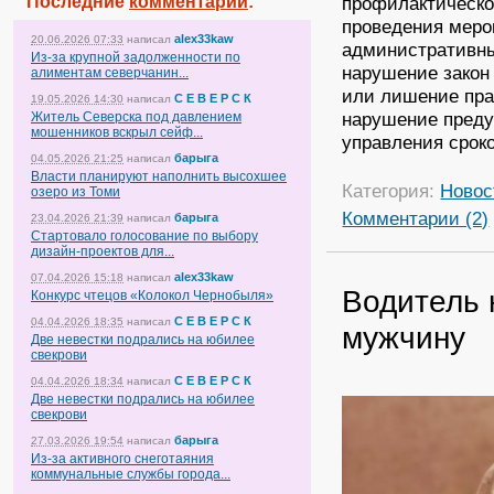
Последние
комментарии
:
профилактическо
проведения меро
alex33kaw
20.06.2026 07:33
написал
административный
Из-за крупной задолженности по
нарушение закон
алиментам северчанин...
или лишение прав
С Е В Е Р С К
19.05.2026 14:30
написал
нарушение преду
Житель Северска под давлением
мошенников вскрыл сейф...
управления сроко
барыга
04.05.2026 21:25
написал
Власти планируют наполнить высохшее
Категория:
Новос
озеро из Томи
Комментарии (2)
барыга
23.04.2026 21:39
написал
Стартовало голосование по выбору
дизайн-проектов для...
alex33kaw
07.04.2026 15:18
написал
Водитель 
Конкурс чтецов «Колокол Чернобыля»
С Е В Е Р С К
04.04.2026 18:35
написал
мужчину
Две невестки подрались на юбилее
свекрови
С Е В Е Р С К
04.04.2026 18:34
написал
Две невестки подрались на юбилее
свекрови
барыга
27.03.2026 19:54
написал
Из-за активного снеготаяния
коммунальные службы города...