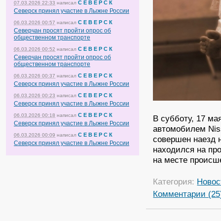
С Е В Е Р С К
07.03.2026 22:33
написал
Северск принял участие в Лыжне России
С Е В Е Р С К
06.03.2026 00:57
написал
Северчан просят пройти опрос об
общественном транспорте
С Е В Е Р С К
06.03.2026 00:52
написал
Северчан просят пройти опрос об
общественном транспорте
С Е В Е Р С К
06.03.2026 00:37
написал
Северск принял участие в Лыжне России
С Е В Е Р С К
06.03.2026 00:23
написал
Северск принял участие в Лыжне России
С Е В Е Р С К
06.03.2026 00:18
написал
В субботу, 17 ма
Северск принял участие в Лыжне России
автомобилем Niss
С Е В Е Р С К
06.03.2026 00:09
написал
совершен наезд 
Северск принял участие в Лыжне России
находился на пр
на месте происш
Категория:
Новос
Комментарии (25