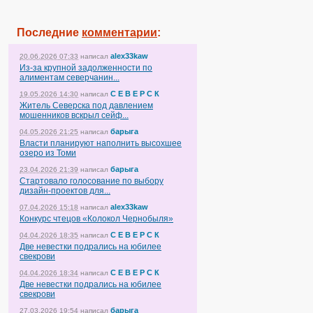
Последние
комментарии
:
alex33kaw
20.06.2026 07:33
написал
Из-за крупной задолженности по
алиментам северчанин...
С Е В Е Р С К
19.05.2026 14:30
написал
Житель Северска под давлением
мошенников вскрыл сейф...
барыга
04.05.2026 21:25
написал
Власти планируют наполнить высохшее
озеро из Томи
барыга
23.04.2026 21:39
написал
Стартовало голосование по выбору
дизайн-проектов для...
alex33kaw
07.04.2026 15:18
написал
Конкурс чтецов «Колокол Чернобыля»
С Е В Е Р С К
04.04.2026 18:35
написал
Две невестки подрались на юбилее
свекрови
С Е В Е Р С К
04.04.2026 18:34
написал
Две невестки подрались на юбилее
свекрови
барыга
27.03.2026 19:54
написал