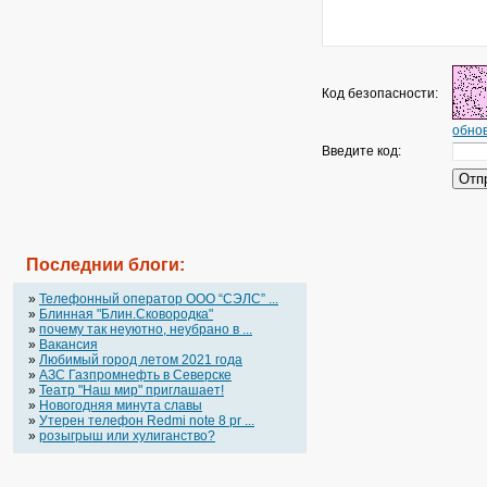
Код безопасности:
обнов
Введите код:
Последнии блоги:
»
Телефонный оператор OOO “СЭЛС” ...
»
Блинная "Блин.Сковородка"
»
почему так неуютно, неубрано в ...
»
Вакансия
»
Любимый город летом 2021 года
»
АЗС Газпромнефть в Северске
»
Театр "Наш мир" приглашает!
»
Новогодняя минута славы
»
Утерен телефон Redmi note 8 pr ...
»
розыгрыш или хулиганство?