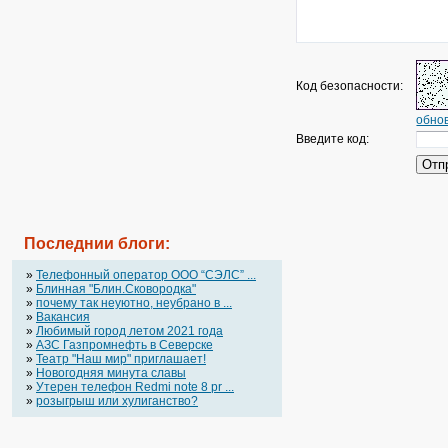
Код безопасности:
обнов
Введите код:
Последнии блоги:
»
Телефонный оператор OOO “СЭЛС” ...
»
Блинная "Блин.Сковородка"
»
почему так неуютно, неубрано в ...
»
Вакансия
»
Любимый город летом 2021 года
»
АЗС Газпромнефть в Северске
»
Театр "Наш мир" приглашает!
»
Новогодняя минута славы
»
Утерен телефон Redmi note 8 pr ...
»
розыгрыш или хулиганство?