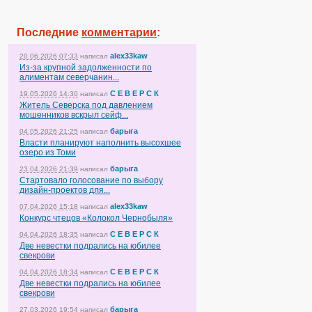
Последние
комментарии
:
alex33kaw
20.06.2026 07:33
написал
Из-за крупной задолженности по
алиментам северчанин...
С Е В Е Р С К
19.05.2026 14:30
написал
Житель Северска под давлением
мошенников вскрыл сейф...
барыга
04.05.2026 21:25
написал
Власти планируют наполнить высохшее
озеро из Томи
барыга
23.04.2026 21:39
написал
Стартовало голосование по выбору
дизайн-проектов для...
alex33kaw
07.04.2026 15:18
написал
Конкурс чтецов «Колокол Чернобыля»
С Е В Е Р С К
04.04.2026 18:35
написал
Две невестки подрались на юбилее
свекрови
С Е В Е Р С К
04.04.2026 18:34
написал
Две невестки подрались на юбилее
свекрови
барыга
27.03.2026 19:54
написал