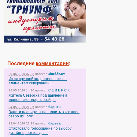
Последние
комментарии
:
alex33kaw
20.06.2026 07:33
написал
Из-за крупной задолженности по
алиментам северчанин...
С Е В Е Р С К
19.05.2026 14:30
написал
Житель Северска под давлением
мошенников вскрыл сейф...
барыга
04.05.2026 21:25
написал
Власти планируют наполнить высохшее
озеро из Томи
барыга
23.04.2026 21:39
написал
Стартовало голосование по выбору
дизайн-проектов для...