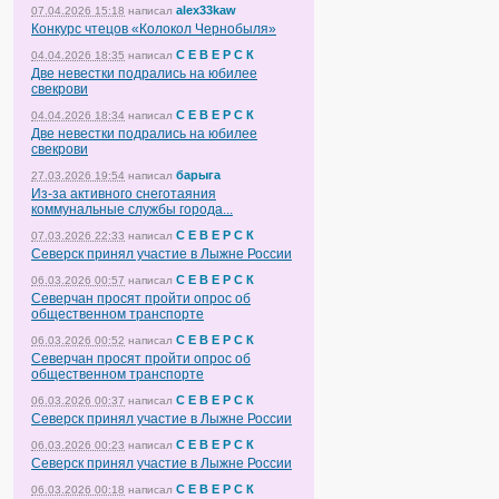
alex33kaw
07.04.2026 15:18
написал
Конкурс чтецов «Колокол Чернобыля»
С Е В Е Р С К
04.04.2026 18:35
написал
Две невестки подрались на юбилее
свекрови
С Е В Е Р С К
04.04.2026 18:34
написал
Две невестки подрались на юбилее
свекрови
барыга
27.03.2026 19:54
написал
Из-за активного снеготаяния
коммунальные службы города...
С Е В Е Р С К
07.03.2026 22:33
написал
Северск принял участие в Лыжне России
С Е В Е Р С К
06.03.2026 00:57
написал
Северчан просят пройти опрос об
общественном транспорте
С Е В Е Р С К
06.03.2026 00:52
написал
Северчан просят пройти опрос об
общественном транспорте
С Е В Е Р С К
06.03.2026 00:37
написал
Северск принял участие в Лыжне России
С Е В Е Р С К
06.03.2026 00:23
написал
Северск принял участие в Лыжне России
С Е В Е Р С К
06.03.2026 00:18
написал