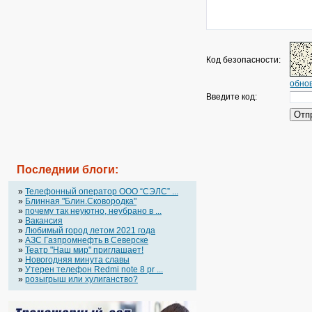
Код безопасности:
обнов
Введите код:
Последнии блоги:
»
Телефонный оператор OOO “СЭЛС” ...
»
Блинная "Блин.Сковородка"
»
почему так неуютно, неубрано в ...
»
Вакансия
»
Любимый город летом 2021 года
»
АЗС Газпромнефть в Северске
»
Театр "Наш мир" приглашает!
»
Новогодняя минута славы
»
Утерен телефон Redmi note 8 pr ...
»
розыгрыш или хулиганство?