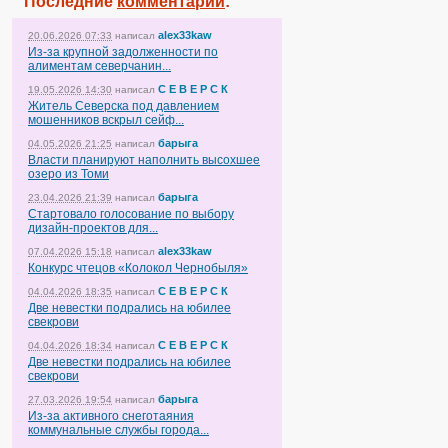
Последние
комментарии
:
alex33kaw
20.06.2026 07:33
написал
Из-за крупной задолженности по
алиментам северчанин...
С Е В Е Р С К
19.05.2026 14:30
написал
Житель Северска под давлением
мошенников вскрыл сейф...
барыга
04.05.2026 21:25
написал
Власти планируют наполнить высохшее
озеро из Томи
барыга
23.04.2026 21:39
написал
Стартовало голосование по выбору
дизайн-проектов для...
alex33kaw
07.04.2026 15:18
написал
Конкурс чтецов «Колокол Чернобыля»
С Е В Е Р С К
04.04.2026 18:35
написал
Две невестки подрались на юбилее
свекрови
С Е В Е Р С К
04.04.2026 18:34
написал
Две невестки подрались на юбилее
свекрови
барыга
27.03.2026 19:54
написал
Из-за активного снеготаяния
коммунальные службы города...