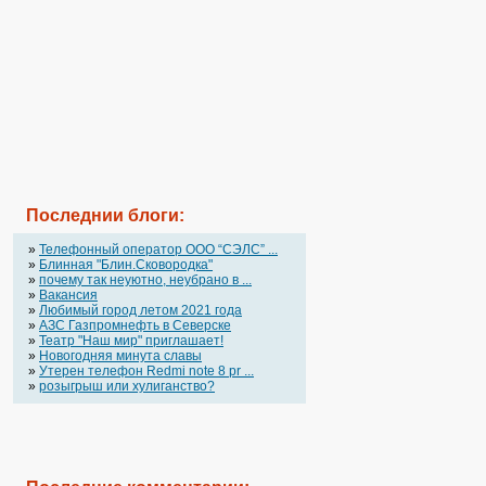
Последнии блоги:
»
Телефонный оператор OOO “СЭЛС” ...
»
Блинная "Блин.Сковородка"
»
почему так неуютно, неубрано в ...
»
Вакансия
»
Любимый город летом 2021 года
»
АЗС Газпромнефть в Северске
»
Театр "Наш мир" приглашает!
»
Новогодняя минута славы
»
Утерен телефон Redmi note 8 pr ...
»
розыгрыш или хулиганство?