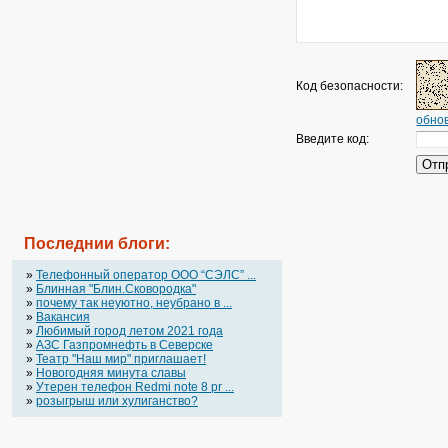
Код безопасности:
обнов
Введите код:
Последнии блоги:
»
Телефонный оператор OOO “СЭЛС” ...
»
Блинная "Блин.Сковородка"
»
почему так неуютно, неубрано в ...
»
Вакансия
»
Любимый город летом 2021 года
»
АЗС Газпромнефть в Северске
»
Театр "Наш мир" приглашает!
»
Новогодняя минута славы
»
Утерен телефон Redmi note 8 pr ...
»
розыгрыш или хулиганство?