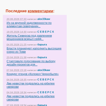
Последние
комментарии
:
alex33kaw
20.06.2026 07:33
написал
Из-за крупной задолженности по
алиментам северчанин...
С Е В Е Р С К
19.05.2026 14:30
написал
Житель Северска под давлением
мошенников вскрыл сейф...
барыга
04.05.2026 21:25
написал
Власти планируют наполнить высохшее
озеро из Томи
барыга
23.04.2026 21:39
написал
Стартовало голосование по выбору
дизайн-проектов для...
alex33kaw
07.04.2026 15:18
написал
Конкурс чтецов «Колокол Чернобыля»
С Е В Е Р С К
04.04.2026 18:35
написал
Две невестки подрались на юбилее
свекрови
С Е В Е Р С К
04.04.2026 18:34
написал
Две невестки подрались на юбилее
свекрови
барыга
27.03.2026 19:54
написал