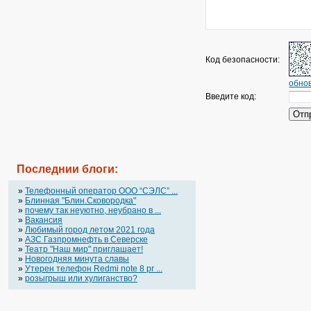
Код безопасности:
обнов
Введите код:
Последнии блоги:
»
Телефонный оператор OOO “СЭЛС” ...
»
Блинная "Блин.Сковородка"
»
почему так неуютно, неубрано в ...
»
Вакансия
»
Любимый город летом 2021 года
»
АЗС Газпромнефть в Северске
»
Театр "Наш мир" приглашает!
»
Новогодняя минута славы
»
Утерен телефон Redmi note 8 pr ...
»
розыгрыш или хулиганство?