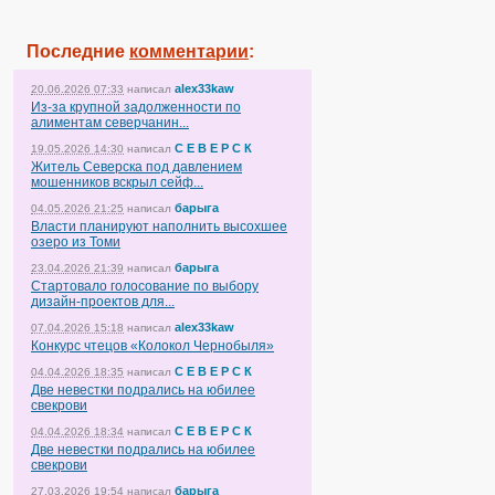
Последние
комментарии
:
alex33kaw
20.06.2026 07:33
написал
Из-за крупной задолженности по
алиментам северчанин...
С Е В Е Р С К
19.05.2026 14:30
написал
Житель Северска под давлением
мошенников вскрыл сейф...
барыга
04.05.2026 21:25
написал
Власти планируют наполнить высохшее
озеро из Томи
барыга
23.04.2026 21:39
написал
Стартовало голосование по выбору
дизайн-проектов для...
alex33kaw
07.04.2026 15:18
написал
Конкурс чтецов «Колокол Чернобыля»
С Е В Е Р С К
04.04.2026 18:35
написал
Две невестки подрались на юбилее
свекрови
С Е В Е Р С К
04.04.2026 18:34
написал
Две невестки подрались на юбилее
свекрови
барыга
27.03.2026 19:54
написал