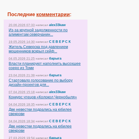
Последние
комментарии
:
alex33kaw
20.06.2026 07:33
написал
Из-за крупной задолженности по
алиментам северчанин...
С Е В Е Р С К
19.05.2026 14:30
написал
Житель Северска под давлением
мошенников вскрыл сейф...
барыга
04.05.2026 21:25
написал
Власти планируют наполнить высохшее
озеро из Томи
барыга
23.04.2026 21:39
написал
Стартовало голосование по выбору
дизайн-проектов для...
alex33kaw
07.04.2026 15:18
написал
Конкурс чтецов «Колокол Чернобыля»
С Е В Е Р С К
04.04.2026 18:35
написал
Две невестки подрались на юбилее
свекрови
С Е В Е Р С К
04.04.2026 18:34
написал
Две невестки подрались на юбилее
свекрови
барыга
27.03.2026 19:54
написал