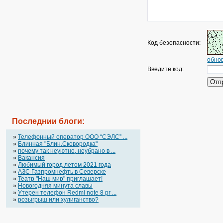
Код безопасности:
обнов
Введите код:
Последнии блоги:
»
Телефонный оператор OOO “СЭЛС” ...
»
Блинная "Блин.Сковородка"
»
почему так неуютно, неубрано в ...
»
Вакансия
»
Любимый город летом 2021 года
»
АЗС Газпромнефть в Северске
»
Театр "Наш мир" приглашает!
»
Новогодняя минута славы
»
Утерен телефон Redmi note 8 pr ...
»
розыгрыш или хулиганство?