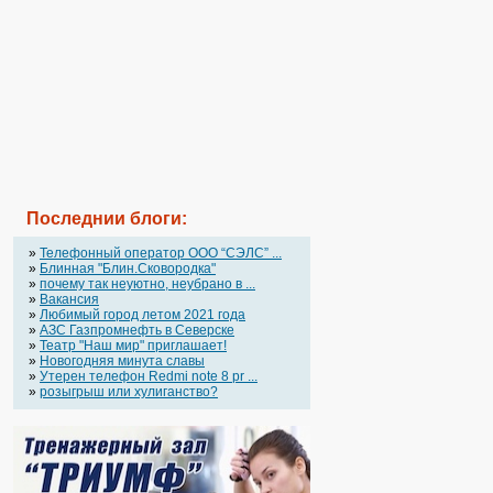
Последнии блоги:
»
Телефонный оператор OOO “СЭЛС” ...
»
Блинная "Блин.Сковородка"
»
почему так неуютно, неубрано в ...
»
Вакансия
»
Любимый город летом 2021 года
»
АЗС Газпромнефть в Северске
»
Театр "Наш мир" приглашает!
»
Новогодняя минута славы
»
Утерен телефон Redmi note 8 pr ...
»
розыгрыш или хулиганство?