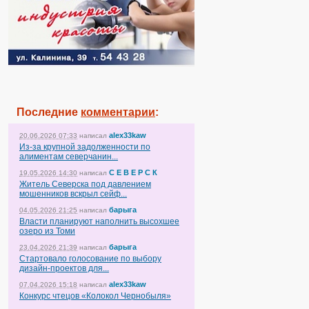
Последние
комментарии
:
alex33kaw
20.06.2026 07:33
написал
Из-за крупной задолженности по
алиментам северчанин...
С Е В Е Р С К
19.05.2026 14:30
написал
Житель Северска под давлением
мошенников вскрыл сейф...
барыга
04.05.2026 21:25
написал
Власти планируют наполнить высохшее
озеро из Томи
барыга
23.04.2026 21:39
написал
Стартовало голосование по выбору
дизайн-проектов для...
alex33kaw
07.04.2026 15:18
написал
Конкурс чтецов «Колокол Чернобыля»