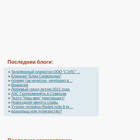
Последнии блоги:
»
Телефонный оператор OOO “СЭЛС” ...
»
Блинная "Блин.Сковородка"
»
почему так неуютно, неубрано в ...
»
Вакансия
»
Любимый город летом 2021 года
»
АЗС Газпромнефть в Северске
»
Театр "Наш мир" приглашает!
»
Новогодняя минута славы
»
Утерен телефон Redmi note 8 pr ...
»
розыгрыш или хулиганство?