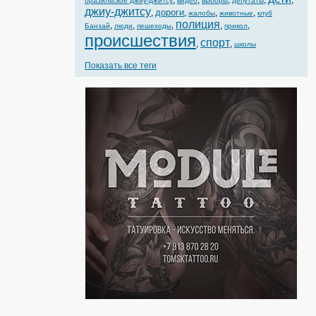
,
,
,
,
,
бразильское джиу-джитсу
видео
выборы
депутаты
джиу-джитсу
дороги
,
,
,
,
жалобы
животные
клуб
полиция
,
,
,
,
,
Банзай
люди
пешеходы
прикол
происшествия
спорт
,
,
школы
Показать все теги