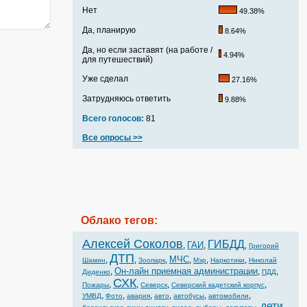
Нет
49.38%
Да, планирую
8.64%
Да, но если заставят (на работе /
4.94%
для путешествий)
Уже сделал
27.16%
Затрудняюсь ответить
9.88%
Всего голосов:
81
Все опросы >>
Облако тегов:
Алексей Соколов
ГИБДД
ГАИ
,
,
,
Григорий
ДТП
МЧС
,
,
,
,
,
,
Шамин
Зоопарк
Мэр
Наркотики
Николай
Он-лайн приемная администрации
,
,
,
Диденко
ПДД
СХК
,
,
,
,
Пожары
Северск
Северский кадетский корпус
,
,
,
,
,
,
УМВД
Фото
авария
авто
автобусы
автомобили
дети