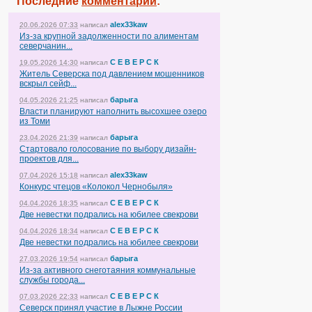
Последние
комментарии
:
alex33kaw
20.06.2026 07:33
написал
Из-за крупной задолженности по алиментам
северчанин...
С Е В Е Р С К
19.05.2026 14:30
написал
Житель Северска под давлением мошенников
вскрыл сейф...
барыга
04.05.2026 21:25
написал
Власти планируют наполнить высохшее озеро
из Томи
барыга
23.04.2026 21:39
написал
Стартовало голосование по выбору дизайн-
проектов для...
alex33kaw
07.04.2026 15:18
написал
Конкурс чтецов «Колокол Чернобыля»
С Е В Е Р С К
04.04.2026 18:35
написал
Две невестки подрались на юбилее свекрови
С Е В Е Р С К
04.04.2026 18:34
написал
Две невестки подрались на юбилее свекрови
барыга
27.03.2026 19:54
написал
Из-за активного снеготаяния коммунальные
службы города...
С Е В Е Р С К
07.03.2026 22:33
написал
Северск принял участие в Лыжне России