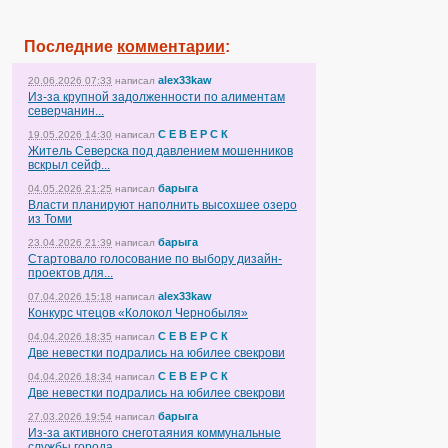
Последние
комментарии
:
alex33kaw
20.06.2026 07:33
написал
Из-за крупной задолженности по алиментам
северчанин...
С Е В Е Р С К
19.05.2026 14:30
написал
Житель Северска под давлением мошенников
вскрыл сейф...
барыга
04.05.2026 21:25
написал
Власти планируют наполнить высохшее озеро
из Томи
барыга
23.04.2026 21:39
написал
Стартовало голосование по выбору дизайн-
проектов для...
alex33kaw
07.04.2026 15:18
написал
Конкурс чтецов «Колокол Чернобыля»
С Е В Е Р С К
04.04.2026 18:35
написал
Две невестки подрались на юбилее свекрови
С Е В Е Р С К
04.04.2026 18:34
написал
Две невестки подрались на юбилее свекрови
барыга
27.03.2026 19:54
написал
Из-за активного снеготаяния коммунальные
службы города...