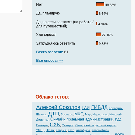
Нет
49.38%
Да, планирую
8.64%
Да, но если заставят (на работе /
4.94%
для путешествий)
Уже сделал
27.16%
Затрудняюсь ответить
9.88%
Всего голосов:
81
Все опросы >>
Облако тегов:
Алексей Соколов
ГИБДД
ГАИ
,
,
,
Григорий
ДТП
МЧС
,
,
,
,
,
,
Шамин
Зоопарк
Мэр
Наркотики
Николай
Он-лайн приемная администрации
,
,
,
Диденко
ПДД
СХК
,
,
,
,
Пожары
Северск
Северский кадетский корпус
,
,
,
,
,
,
УМВД
Фото
авария
авто
автобусы
автомобили
дети