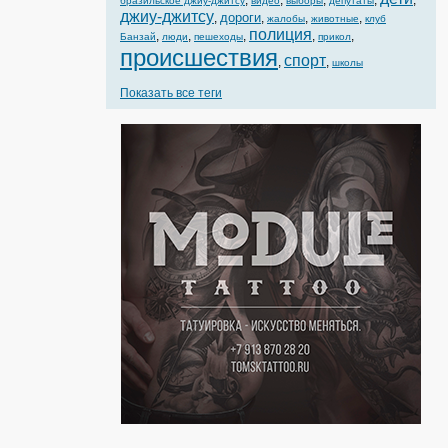
,
,
,
,
,
бразильское джиу-джитсу
видео
выборы
депутаты
джиу-джитсу
дороги
,
,
,
,
жалобы
животные
клуб
полиция
,
,
,
,
,
Банзай
люди
пешеходы
прикол
происшествия
спорт
,
,
школы
Показать все теги