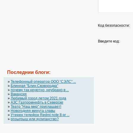
Код безопасности:
Введите код:
Последнии блоги:
»
Телефонный оператор OOO “СЭЛС” ...
»
Блинная "Блин.Сковородка"
»
почему так неуютно, неубрано в ...
»
Вакансия
»
Любимый город летом 2021 года
»
АЗС Газпромнефть в Северске
»
Театр "Наш мир" приглашает!
»
Новогодняя минута славы
»
Утерен телефон Redmi note 8 pr ...
»
розыгрыш или хулиганство?