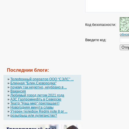
Код безопасности:
обнов
Введите код:
Последнии блоги:
»
Телефонный оператор OOO “СЭЛС” ...
»
Блинная "Блин.Сковородка"
»
почему так неуютно, неубрано в ...
»
Вакансия
»
Любимый город летом 2021 года
»
АЗС Газпромнефть в Северске
»
Театр "Наш мир" приглашает!
»
Новогодняя минута славы
»
Утерен телефон Redmi note 8 pr ...
»
розыгрыш или хулиганство?