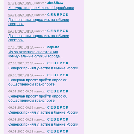
alex33kaw
07.04.2026 15:18
написал
Конкурс чтецов «Колокол Чернобыля»
С Е В Е Р С К
04.04.2026 18:35
написал
Две невестки подрались на юбилее
свекрови
С Е В Е Р С К
04.04.2026 18:34
написал
Две невестки подрались на юбилее
свекрови
барыга
27.03.2026 19:54
написал
Из-за активного снеготаяния
коммунальные службы города...
С Е В Е Р С К
07.03.2026 22:33
написал
Северск принял участие в Лыжне России
С Е В Е Р С К
06.03.2026 00:57
написал
Северчан просят пройти опрос об
общественном транспорте
С Е В Е Р С К
06.03.2026 00:52
написал
Северчан просят пройти опрос об
общественном транспорте
С Е В Е Р С К
06.03.2026 00:37
написал
Северск принял участие в Лыжне России
С Е В Е Р С К
06.03.2026 00:23
написал
Северск принял участие в Лыжне России
С Е В Е Р С К
06.03.2026 00:18
написал