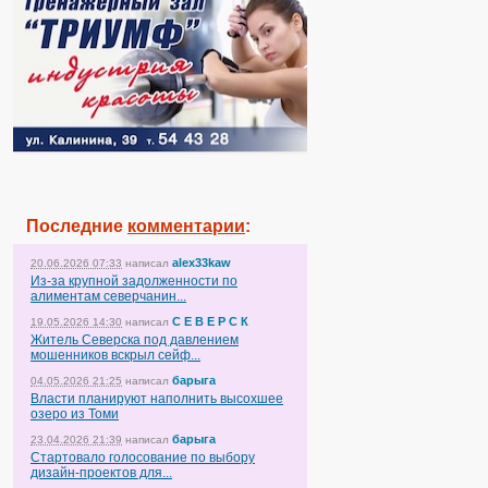
Последние
комментарии
:
alex33kaw
20.06.2026 07:33
написал
Из-за крупной задолженности по
алиментам северчанин...
С Е В Е Р С К
19.05.2026 14:30
написал
Житель Северска под давлением
мошенников вскрыл сейф...
барыга
04.05.2026 21:25
написал
Власти планируют наполнить высохшее
озеро из Томи
барыга
23.04.2026 21:39
написал
Стартовало голосование по выбору
дизайн-проектов для...