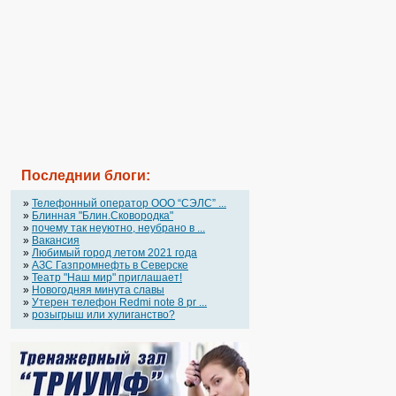
Последнии блоги:
»
Телефонный оператор OOO “СЭЛС” ...
»
Блинная "Блин.Сковородка"
»
почему так неуютно, неубрано в ...
»
Вакансия
»
Любимый город летом 2021 года
»
АЗС Газпромнефть в Северске
»
Театр "Наш мир" приглашает!
»
Новогодняя минута славы
»
Утерен телефон Redmi note 8 pr ...
»
розыгрыш или хулиганство?