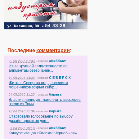
Последние
комментарии
:
alex33kaw
20.06.2026 07:33
написал
Из-за крупной задолженности по
алиментам северчанин...
С Е В Е Р С К
19.05.2026 14:30
написал
Житель Северска под давлением
мошенников вскрыл сейф...
барыга
04.05.2026 21:25
написал
Власти планируют наполнить высохшее
озеро из Томи
барыга
23.04.2026 21:39
написал
Стартовало голосование по выбору
дизайн-проектов для...
alex33kaw
07.04.2026 15:18
написал
Конкурс чтецов «Колокол Чернобыля»