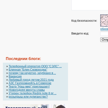
Код безопасности:
обнов
Введите код:
Последнии блоги:
»
Телефонный оператор OOO “СЭЛС” ...
»
Блинная "Блин.Сковородка"
»
почему так неуютно, неубрано в ...
»
Вакансия
»
Любимый город летом 2021 года
»
АЗС Газпромнефть в Северске
»
Театр "Наш мир" приглашает!
»
Новогодняя минута славы
»
Утерен телефон Redmi note 8 pr ...
»
розыгрыш или хулиганство?