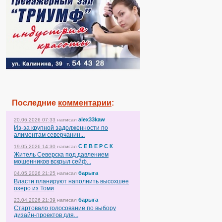
Последние
комментарии
:
alex33kaw
20.06.2026 07:33
написал
Из-за крупной задолженности по
алиментам северчанин...
С Е В Е Р С К
19.05.2026 14:30
написал
Житель Северска под давлением
мошенников вскрыл сейф...
барыга
04.05.2026 21:25
написал
Власти планируют наполнить высохшее
озеро из Томи
барыга
23.04.2026 21:39
написал
Стартовало голосование по выбору
дизайн-проектов для...