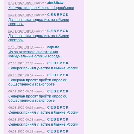
alex33kaw
07.04.2026 15:18
написал
Конкурс чтецов «Колокол Чернобыля»
С Е В Е Р С К
04.04.2026 18:35
написал
Две невестки подрались на юбилее
свекрови
С Е В Е Р С К
04.04.2026 18:34
написал
Две невестки подрались на юбилее
свекрови
барыга
27.03.2026 19:54
написал
Из-за активного снеготаяния
коммунальные службы города...
С Е В Е Р С К
07.03.2026 22:33
написал
Северск принял участие в Лыжне России
С Е В Е Р С К
06.03.2026 00:57
написал
Северчан просят пройти опрос об
общественном транспорте
С Е В Е Р С К
06.03.2026 00:52
написал
Северчан просят пройти опрос об
общественном транспорте
С Е В Е Р С К
06.03.2026 00:37
написал
Северск принял участие в Лыжне России
С Е В Е Р С К
06.03.2026 00:23
написал
Северск принял участие в Лыжне России
С Е В Е Р С К
06.03.2026 00:18
написал