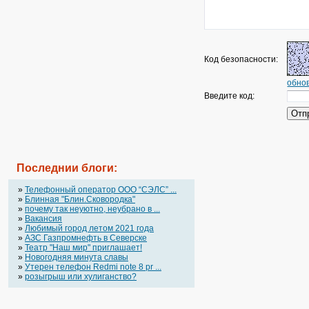
Код безопасности:
обнов
Введите код:
Последнии блоги:
»
Телефонный оператор OOO “СЭЛС” ...
»
Блинная "Блин.Сковородка"
»
почему так неуютно, неубрано в ...
»
Вакансия
»
Любимый город летом 2021 года
»
АЗС Газпромнефть в Северске
»
Театр "Наш мир" приглашает!
»
Новогодняя минута славы
»
Утерен телефон Redmi note 8 pr ...
»
розыгрыш или хулиганство?