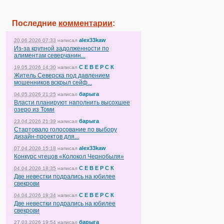
Последние
комментарии
:
alex33kaw
20.06.2026 07:33
написал
Из-за крупной задолженности по
алиментам северчанин...
С Е В Е Р С К
19.05.2026 14:30
написал
Житель Северска под давлением
мошенников вскрыл сейф...
барыга
04.05.2026 21:25
написал
Власти планируют наполнить высохшее
озеро из Томи
барыга
23.04.2026 21:39
написал
Стартовало голосование по выбору
дизайн-проектов для...
alex33kaw
07.04.2026 15:18
написал
Конкурс чтецов «Колокол Чернобыля»
С Е В Е Р С К
04.04.2026 18:35
написал
Две невестки подрались на юбилее
свекрови
С Е В Е Р С К
04.04.2026 18:34
написал
Две невестки подрались на юбилее
свекрови
барыга
27.03.2026 19:54
написал